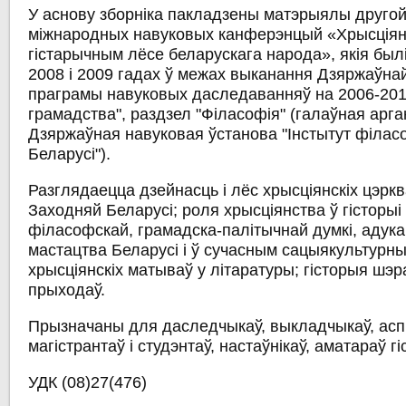
У аснову зборніка пакладзены матэрыялы другой 
міжнародных навуковых канферэнцый «Хрысціян
гістарычным лёсе беларускага народа», якія был
2008 і 2009 гадах ў межах выканання Дзяржаўна
праграмы навуковых даследаванняў на 2006-2010 
грамадства", раздзел "Філасофія" (галаўная арга
Дзяржаўная навуковая ўстанова "Інстытут філас
Беларусі").
Разглядаецца дзейнасць і лёс хрысціянскіх цэркв
Заходняй Беларусі; роля хрысціянства ў гісторыі
філасофскай, грамадска-палітычнай думкі, адукац
мастацтва Беларусі і ў сучасным сацыякультурны
хрысціянскіх матываў у літаратуры; гісторыя шэр
прыходаў.
Прызначаны для даследчыкаў, выкладчыкаў, аспі
магістрантаў і студэнтаў, настаўнікаў, аматараў гі
УДК (08)27(476)