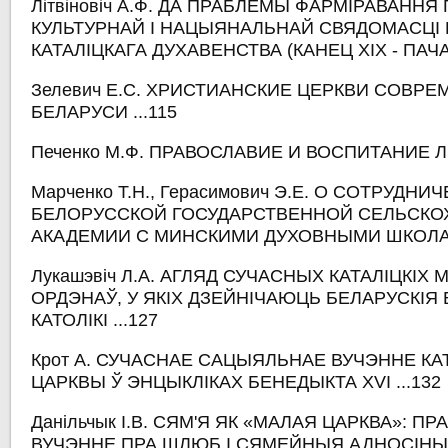
Літвіновіч А.Ф. ДА ПРАБЛЕМЫ ФАРМІРАВАННЯ
КУЛЬТУРНАЙ І НАЦЫЯНАЛЬНАЙ СВЯДОМАСЦІ
КАТАЛІЦКАГА ДУХАВЕНСТВА (КАНЕЦ ХІХ - ПАЧАТАК
Зелевич Е.С. ХРИСТИАНСКИЕ ЦЕРКВИ СОВР
БЕЛАРУСИ ...115
Печенко М.Ф. ПРАВОСЛАВИЕ И ВОСПИТАНИЕ Л
Марченко Т.Н., Герасимович Э.Е. О СОТРУДНИ
БЕЛОРУССКОЙ ГОСУДАРСТВЕННОЙ СЕЛЬСК
АКАДЕМИИ С МИНСКИМИ ДУХОВНЫМИ ШКОЛАМ
Лукашэвіч Л.А. АГЛЯД СУЧАСНЫХ КАТАЛІЦКІХ 
ОРДЭНАЎ, У ЯКІХ ДЗЕЙНІЧАЮЦЬ БЕЛАРУСКІЯ 
КАТОЛІКІ ...127
Крот А. СУЧАСНАЕ САЦЫЯЛЬНАЕ ВУЧЭННЕ КА
ЦАРКВЫ Ў ЭНЦЫКЛІКАХ БЕНЕДЫКТА XVI ...132
Данільчык І.В. СЯМ'Я ЯК «МАЛАЯ ЦАРКВА»: П
ВУЧЭННЕ ПРА ШЛЮБ І СЯМЕЙНЫЯ АДНОСІНЫ