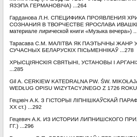
ЯЗЭПА ГЕРМАНОВІЧА) ...264
Гарданова Л.Н. СПЕЦИФИКА ПРОЯВЛЕНИЯ Х
СОЗНАНИЯ В ТВОРЧЕСТВЕ ЯРОСЛАВА ИВАШКЕ
материале лирической книги «Музыка вечера») ..
Тарасава С.М. МАЛІТВА ЯК ПАЭТЫЧНЫ ЖАНР 
СУЧАСНЫХ БЕЛАРУСКІХ ПІСЬМЕННІКАЎ ...278
ХРЫСЦІЯНСКІЯ СВЯТЫНІ, УСТАНОВЫ І АРГАНІ
...285
Gil A. CERKIEW KATEDRALNA PW. ŚW. MIKOŁA
WEDŁUG OPISU WIZYTACYJNEGO Z 1726 ROKU .
Гецэвіч А.К. З ГІСТОРЫІ ЛІПНІШКАЎСКАЙ ПАРАФ
XX ст.) ...292
Гецевич А.К. ИЗ ИСТОРИИ ЛИПНИШСКОГО ПРИХ
ГГ.) ...296