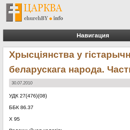
Навигация
Хрысціянства у гістарыч
беларускага народа. Частк
30.07.2010
УДК 27(476)(08)
ББК 86.37
Х 95