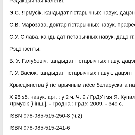
Рэдакцыйная калегія:
Э.С. Ярмусік, кандыдат гістарычных навук, дацэн
С.В. Марозава, доктар гістарычных навук, прафе
С.У. Сілава, кандыдат гістарычных навук, дацэнт.
Рэцэнзенты:
В. У. Галубовіч, кандыдат гістарычных наву, дацэ
Г. У. Васюк, кандыдат гістарычных навук, дацэнт
Хрысціянства ў гістарычным лёсе беларускага на
Х 95 зб. навук. арт. : у 2 ч. Ч. 2 / ГрДУ імя Я. Куп
Ярмусік [і інш.]. - Гродна : ГрДУ, 2009. - 349 с.
ISBN 978-985-515-250-8 (ч.2)
ISBN 978-985-515-241-6