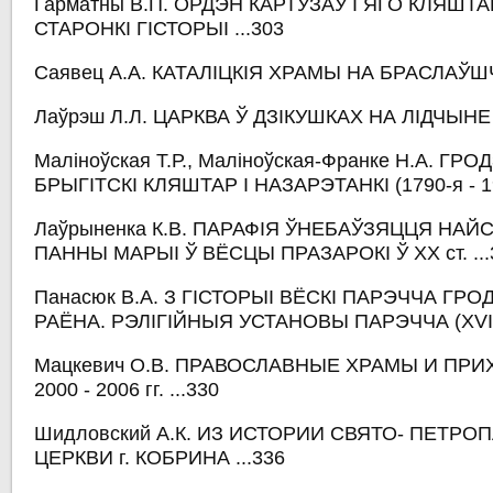
Гарматны В.П. ОРДЭН КАРТУЗАЎ І ЯГО КЛЯШТА
СТАРОНКІ ГІСТОРЫІ ...303
Саявец А.А. КАТАЛІЦКІЯ ХРАМЫ НА БРАСЛАЎШЧ
Лаўрэш Л.Л. ЦАРКВА Ў ДЗІКУШКАХ НА ЛІДЧЫНЕ .
Маліноўская Т.Р., Маліноўская-Франке Н.А. ГРО
БРЫГІТСКІ КЛЯШТАР І НАЗАРЭТАНКІ (1790-я - 1930
Лаўрыненка К.В. ПАРАФІЯ ЎНЕБАЎЗЯЦЦЯ НА
ПАННЫ МАРЫІ Ў ВЁСЦЫ ПРАЗАРОКІ Ў XX ст. ...
Панасюк В.А. З ГІСТОРЫІ ВЁСКІ ПАРЭЧЧА ГР
РАЁНА. РЭЛІГІЙНЫЯ УСТАНОВЫ ПАРЭЧЧА (XVII - 
Мацкевич О.В. ПРАВОСЛАВНЫЕ ХРАМЫ И ПР
2000 - 2006 гг. ...330
Шидловский А.К. ИЗ ИСТОРИИ СВЯТО- ПЕТР
ЦЕРКВИ г. КОБРИНА ...336