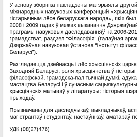
У аснову зборніка пакладзены матэрыялы другой 
міжнародных навуковых канферэнцый «Хрысціян
гістарычным лёсе беларускага народа», якія был
2008 і 2009 гадах ў межах выканання Дзяржаўна
праграмы навуковых даследаванняў на 2006-2010 
грамадства", раздзел "Філасофія" (галаўная арга
Дзяржаўная навуковая ўстанова "Інстытут філас
Беларусі").
Разглядаецца дзейнасць і лёс хрысціянскіх цэркв
Заходняй Беларусі; роля хрысціянства ў гісторыі
філасофскай, грамадска-палітычнай думкі, адукац
мастацтва Беларусі і ў сучасным сацыякультурны
хрысціянскіх матываў у літаратуры; гісторыя шэр
прыходаў.
Прызначаны для даследчыкаў, выкладчыкаў, аспі
магістрантаў і студэнтаў, настаўнікаў, аматараў гі
УДК (08)27(476)