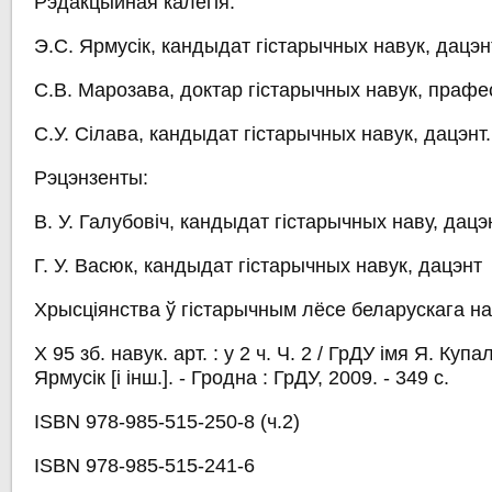
Рэдакцыйная калегія:
Э.С. Ярмусік, кандыдат гістарычных навук, дацэн
С.В. Марозава, доктар гістарычных навук, прафе
С.У. Сілава, кандыдат гістарычных навук, дацэнт.
Рэцэнзенты:
В. У. Галубовіч, кандыдат гістарычных наву, дацэ
Г. У. Васюк, кандыдат гістарычных навук, дацэнт
Хрысціянства ў гістарычным лёсе беларускага на
Х 95 зб. навук. арт. : у 2 ч. Ч. 2 / ГрДУ імя Я. Куп
Ярмусік [і інш.]. - Гродна : ГрДУ, 2009. - 349 с.
ISBN 978-985-515-250-8 (ч.2)
ISBN 978-985-515-241-6