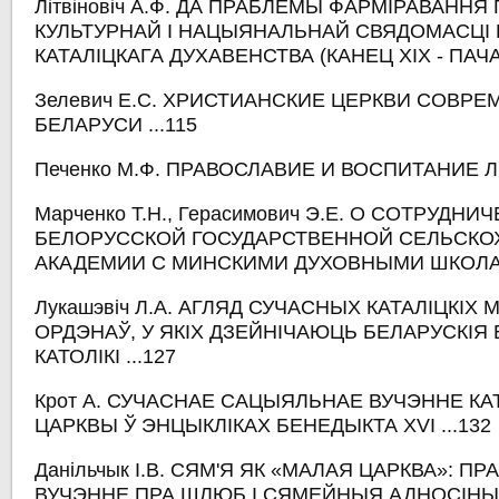
Літвіновіч А.Ф. ДА ПРАБЛЕМЫ ФАРМІРАВАННЯ
КУЛЬТУРНАЙ І НАЦЫЯНАЛЬНАЙ СВЯДОМАСЦІ
КАТАЛІЦКАГА ДУХАВЕНСТВА (КАНЕЦ ХІХ - ПАЧАТАК
Зелевич Е.С. ХРИСТИАНСКИЕ ЦЕРКВИ СОВР
БЕЛАРУСИ ...115
Печенко М.Ф. ПРАВОСЛАВИЕ И ВОСПИТАНИЕ Л
Марченко Т.Н., Герасимович Э.Е. О СОТРУДНИ
БЕЛОРУССКОЙ ГОСУДАРСТВЕННОЙ СЕЛЬСК
АКАДЕМИИ С МИНСКИМИ ДУХОВНЫМИ ШКОЛАМ
Лукашэвіч Л.А. АГЛЯД СУЧАСНЫХ КАТАЛІЦКІХ 
ОРДЭНАЎ, У ЯКІХ ДЗЕЙНІЧАЮЦЬ БЕЛАРУСКІЯ 
КАТОЛІКІ ...127
Крот А. СУЧАСНАЕ САЦЫЯЛЬНАЕ ВУЧЭННЕ КА
ЦАРКВЫ Ў ЭНЦЫКЛІКАХ БЕНЕДЫКТА XVI ...132
Данільчык І.В. СЯМ'Я ЯК «МАЛАЯ ЦАРКВА»: П
ВУЧЭННЕ ПРА ШЛЮБ І СЯМЕЙНЫЯ АДНОСІНЫ