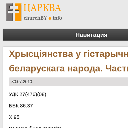
Навигация
Хрысціянства у гістарыч
беларускага народа. Частк
30.07.2010
УДК 27(476)(08)
ББК 86.37
Х 95