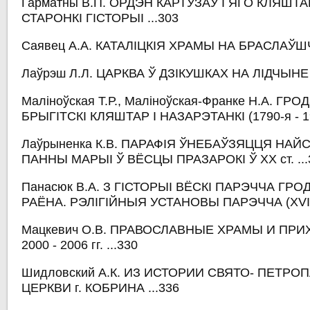
Гарматны В.П. ОРДЭН КАРТУЗАЎ І ЯГО КЛЯШТА
СТАРОНКІ ГІСТОРЫІ ...303
Саявец А.А. КАТАЛІЦКІЯ ХРАМЫ НА БРАСЛАЎШЧ
Лаўрэш Л.Л. ЦАРКВА Ў ДЗІКУШКАХ НА ЛІДЧЫНЕ .
Маліноўская Т.Р., Маліноўская-Франке Н.А. ГРО
БРЫГІТСКІ КЛЯШТАР І НАЗАРЭТАНКІ (1790-я - 1930
Лаўрыненка К.В. ПАРАФІЯ ЎНЕБАЎЗЯЦЦЯ НА
ПАННЫ МАРЫІ Ў ВЁСЦЫ ПРАЗАРОКІ Ў XX ст. ...
Панасюк В.А. З ГІСТОРЫІ ВЁСКІ ПАРЭЧЧА ГР
РАЁНА. РЭЛІГІЙНЫЯ УСТАНОВЫ ПАРЭЧЧА (XVII - 
Мацкевич О.В. ПРАВОСЛАВНЫЕ ХРАМЫ И ПР
2000 - 2006 гг. ...330
Шидловский А.К. ИЗ ИСТОРИИ СВЯТО- ПЕТР
ЦЕРКВИ г. КОБРИНА ...336