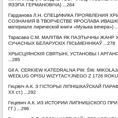
ЯЗЭПА ГЕРМАНОВІЧА) ...264
Гарданова Л.Н. СПЕЦИФИКА ПРОЯВЛЕНИЯ Х
СОЗНАНИЯ В ТВОРЧЕСТВЕ ЯРОСЛАВА ИВАШКЕ
материале лирической книги «Музыка вечера») ..
Тарасава С.М. МАЛІТВА ЯК ПАЭТЫЧНЫ ЖАНР 
СУЧАСНЫХ БЕЛАРУСКІХ ПІСЬМЕННІКАЎ ...278
ХРЫСЦІЯНСКІЯ СВЯТЫНІ, УСТАНОВЫ І АРГАНІ
...285
Gil A. CERKIEW KATEDRALNA PW. ŚW. MIKOŁA
WEDŁUG OPISU WIZYTACYJNEGO Z 1726 ROKU .
Гецэвіч А.К. З ГІСТОРЫІ ЛІПНІШКАЎСКАЙ ПАРАФ
XX ст.) ...292
Гецевич А.К. ИЗ ИСТОРИИ ЛИПНИШСКОГО ПРИХ
ГГ.) ...296