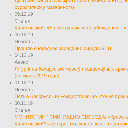
Дмитрий Киселев раскритиковал позицию РПЦ п
суррогатному материнству
09.12.19
Статья
Калиновский: «Я преступник не по убеждению...»
06.12.19
Новость
Прошло очередное заседание синода БПЦ
04.12.19
Анонс
Літургіі на беларускай мове ў праваслаўных храм
(снежань 2019 года)
01.12.19
Новость
Пятые Белорусские Рождественские чтения прош
30.11.19
Статья
МОНИТОРИНГ СМИ: РАДИО СВОБОДА: «Кровож
Калиновский?» Историк отвечает пресс-секретар