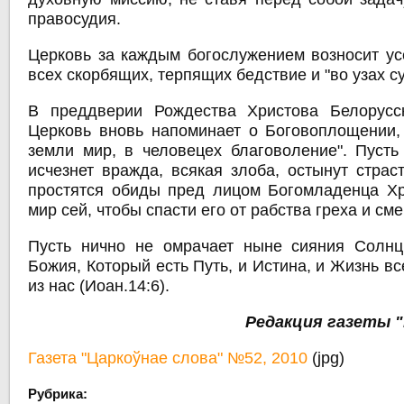
правосудия.
Церковь за каждым богослужением возносит у
всех скорбящих, терпящих бедствие и "во узах с
В преддверии Рождества Христова Белорусс
Церковь вновь напоминает о Боговоплощении,
земли мир, в человецех благоволение". Пусть
исчезнет вражда, всякая злоба, остынут страст
простятся обиды пред лицом Богомладенца Хр
мир сей, чтобы спасти его от рабства греха и сме
Пусть нично не омрачает ныне сияния Солн
Божия, Который есть Путь, и Истина, и Жизнь вс
из нас (Иоан.14:6).
Редакция газеты "
Газета "Царкоўнае слова" №52, 2010
(jpg)
Рубрика: