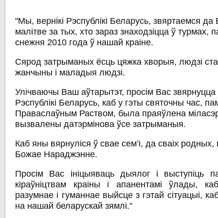
"Мы, вернікі Рэспублікі Беларусь, звяртаемся да 
малітве за тых, хто зараз знаходзіцца ў турмах, 
снежня 2010 года ў нашай краіне.
Сярод затрыманых ёсць цяжка хворыя, людзі ста
жанчыны і маладыя людзі.
Улічваючы Ваш аўтарытэт, просім Вас звярнуцца 
Рэспублікі Беларусь, каб у гэты святочны час, пам
Праваслаўным Раством, была праяўлена міласэр
вызвалены датэрмінова ўсе затрыманыя.
Каб яны вярнуліся ў свае сем’і, да сваіх родных,
Божае Нараджэнне.
Просім Вас ініцыяваць дыялог і выступіць па
кіраўніцтвам краіны і апанентамі ўлады, к
разумнае і гуманнае выйсце з гэтай сітуацыі, каб
на нашай беларускай зямлі."