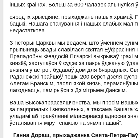
іншых краінах. Больш за 600 чалавек апынуліся ў
сярод іх хрысціяне, прыхаджане нашых храмаў. Па
бацькі. Нашага спачування і нашых слабых маліт
недастаткова.
З гісторыі Царквы мы ведаем, што ўменнем суніма
прыпыняць звады славілася святая Еўфрасіння 
Прападобны Феадосій Пячэрскі выкрываў грахі мі
князёў, заступаўся ў судзе за пакрыўджаную ўдав
вязням у астрог, будаваў дом для бязродных. Св
Раданежскі прайшоў пешкі 200 вёрст дзеля сустр
Алегам Бранскім, пасля якой князь, перамяніўш
лагоднасць, памірыўся з Дзімітрыем Данскім.
Ваша Высокапраасвяшчэнства, мы просім Вашых
за пацярпелых і зняволеных, а таксама Вашага 
уладамі аб праяўленні міласэрнасці адносна зн
ўсталявання міру і спакою на зямлі нашай".
Ганна Дораш, прыхаджанка Свята-Петра-Паў