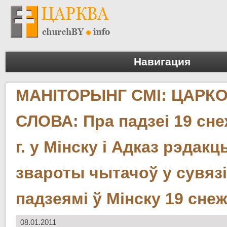
Навигация
МАНІТОРЫНГ СМІ: ЦАРК
СЛОВА: Пра падзеі 19 сне
г. у Мінску і Адказ рэдакц
звароты чытачоў у сувязі
падзеямі ў Мінску 19 снеж
08.01.2011