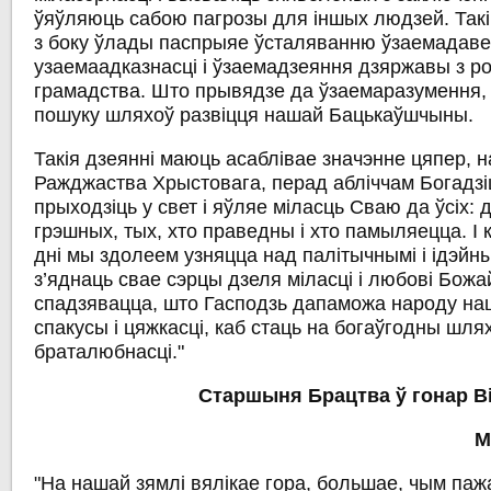
ўяўляюць сабою пагрозы для іншых людзей. Такі
з боку ўлады паспрыяе ўсталяванню ўзаемадаве
узаемаадказнасці і ўзаемадзеяння дзяржавы з р
грамадства. Што прывядзе да ўзаемаразумення, 
пошуку шляхоў развіцця нашай Бацькаўшчыны.
Такія дзеянні маюць асаблівае значэнне цяпер, 
Ражджаства Хрыстовага, перад абліччам Богадзіц
прыходзіць у свет і яўляе міласць Сваю да ўсіх: 
грэшных, тых, хто праведны і хто памыляецца. I 
дні мы здолеем узняцца над палітычнымі і ідэйны
з’яднаць свае сэрцы дзеля міласці і любові Божа
спадзявацца, што Гасподзь дапаможа народу н
спакусы і цяжкасці, каб стаць на богаўгодны шлях
браталюбнасці."
Старшыня Брацтва ў гонар Ві
М
"На нашай зямлі вялікае гора, большае, чым паж