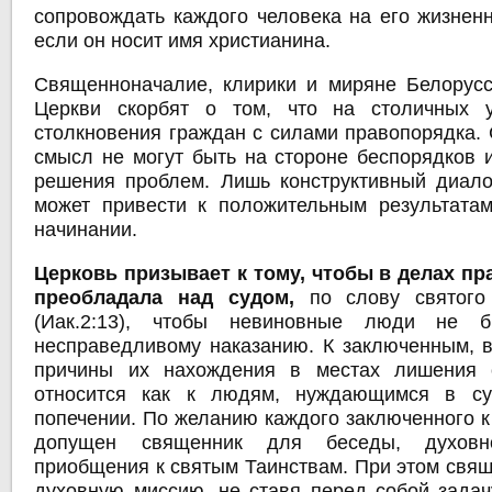
сопровождать каждого человека на его жизненн
если он носит имя христианина.
Священноначалие, клирики и миряне Белорус
Церкви скорбят о том, что на столичных 
столкновения граждан с силами правопорядка. 
смысл не могут быть на стороне беспорядков 
решения проблем. Лишь конструктивный диало
может привести к положительным результата
начинании.
Церковь призывает к тому, чтобы в делах п
преобладала над судом,
по слову святого
(Иак.2:13), чтобы невиновные люди не б
несправедливому наказанию. К заключенным, в
причины их нахождения в местах лишения 
относится как к людям, нуждающимся в су
попечении. По желанию каждого заключенного к
допущен священник для беседы, духовно
приобщения к святым Таинствам. При этом свящ
духовную миссию, не ставя перед собой задач