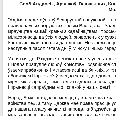
Сем’і Андросік, Арэшкаў, Ваюшыных, Ко
Мя
"Ад імя прадстаўнікоў беларускай навуковай і тво
праваслаўных веруючых просім Вас, дарагі Улад
кіраўніцтва нашай краіны з хадайніцтвам і прось
міласэрнасць да ўсіх людзей, зняволеных у сувяз
Кастрычніцкай плошчы да плошчы Незалежнасці 1
наступныя пасля гэтага дні ў Мінску і іншых гара
У святыя дні Ражджэственскага посту ўвесь хрысц
шчодра праяўляе любоў Хрыстову і здзяйсняе с
ўзаемапрабачэння і міласэрнасці да бліжніх. У г
абавязкам Царквы з’яўляецца заклік да еднасці,
міру і міласэрнасці, якія толькі і здольны пераа
і прынесці сапраўдны мір і спакой у нашы сем’і і 
Народ Божы штодзень моліцца ў храмах «за краін
воінства яе», а таму Царква мае права прасіць 
да нашага голасу як часткі народа, каб здзейсніц
міласэрнасці і вызваліць зняволеных з заключэнн