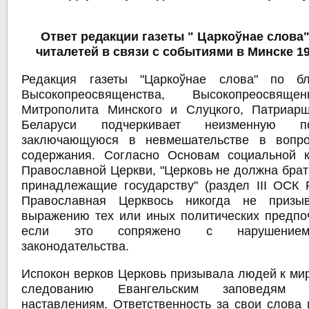
Ответ редакции газеты " Царкоўнае слова
читалетей в связи с событиями в Минске 19 
Редакция газеты "Царкоўнае слова" по б
Высокопреосвященства, Высокопреосвяще
Митрополита Минского и Слуцкого, Патриарш
Беларуси подчеркивает неизменную п
заключающуюся в невмешательстве в вопро
содержания. Согласно Основам социальной к
Православной Церкви, "Церковь не должна брат
принадлежащие государству" (раздел ІІІ ОСК 
Православная Церквось никогда не призы
выражению тех или иных политических предпоч
если это сопряжено с нарушением
законодательства.
Испокон верков Церковь призывала людей к мир
следованию Евангельским заповедям 
наставлениям. Ответственность за свои слова 