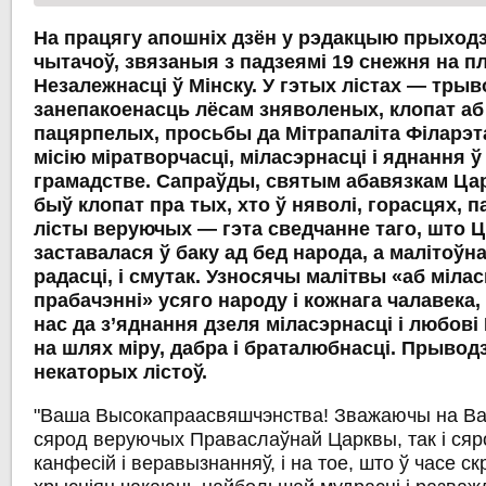
На працягу апошніх дзён у рэдакцыю прыход
чытачоў, звязаныя з падзеямі 19 снежня на 
Незалежнасці ў Мінску. У гэтых лістах — трыво
занепакоенасць лёсам зняволеных, клопат аб
пацярпелых, просьбы да Мітрапаліта Філарэт
місію міратворчасці, міласэрнасці і яднання ў
грамадстве. Сапраўды, святым абавязкам Ца
быў клопат пра тых, хто ў няволі, горасцях, па
лісты веруючых — гэта сведчанне таго, што Ц
заставалася ў баку ад бед народа, а малітоўна
радасці, і смутак. Узносячы малітвы «аб міласц
прабачэнні» усяго народу і кожнага чалавека,
нас да з’яднання дзеля міласэрнасці і любові
на шлях міру, дабра і браталюбнасці. Прывод
некаторых лістоў.
"Ваша Высокапраасвяшчэнства! Зважаючы на Ваш
сярод веруючых Праваслаўнай Царквы, так і ся
канфесій і веравызнанняў, і на тое, што ў часе ск