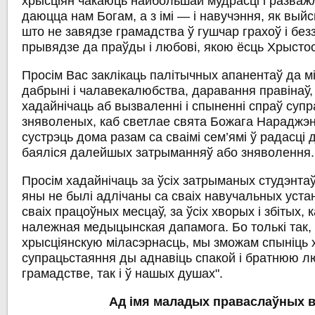
хрысціян чакаюць найбольшай мудрасці і разважлі
даюцца нам Богам, а з імі — і навучэння, як выйс
што не завядзе грамадства ў гушчар грахоў і без
прывядзе да праўды і любові, якою ёсць Хрыстос
Просім Вас заклікаць палітычных апанентаў да м
дабрыні і чалавекалюбства, даравання правінаў,
хадайнічаць аб вызваленні і спыненні спраў супр
зняволеных, каб светлае свята Божага Нараджэн
сустрэць дома разам са сваімі сем’ямі ў радасці д
баяліся далейшых затрыманняў або зняволення.
Просім хадайнічаць за ўсіх затрыманых студэнтаў
яны не былі адлічаны са сваіх навучальных уста
сваіх працоўных месцаў, за ўсіх хворых і збітых, 
належная медыцынская дапамога. Бо толькі так,
хрысціянскую міласэрнасць, мы зможам спыніць х
супрацьстаяння ды аднавіць спакой і братнюю л
грамадстве, так і ў нашых душах".
Ад імя маладых праваслаўных 