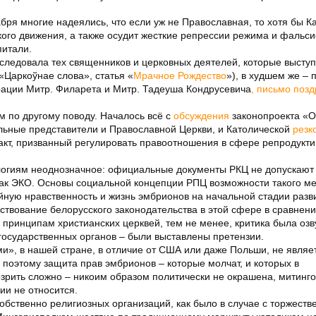
бря многие надеялись, что если уж не Православная, то хотя бы К
кого движения, а также осудит жесткие репрессии режима и фальс
питали.
следовала тех священников и церковных деятелей, которые высту
 «Царкоўнае слова», статья «
Мрачное Рождество
»), в худшем же –
рации Митр. Филарета и Митр. Тадеуша Кондрусевича
, письмо поз
ем по другому поводу. Началось всё с
обсуждения
законопроекта «О
льные представители и Православной Церкви, и Католической
резк
т, призванный регулировать правоотношения в сфере репродукт
ологиям неоднозначное: официальные документы РКЦ не допускают
как ЭКО. Основы социальной концепции РПЦ возможности такого м
ную нравственность и жизнь эмбрионов на начальной стадии разви
твование белорусского законодательства в этой сфере в сравнени
принципам христианских церквей, тем не менее, критика была озву
 государственных органов – были выставлены претензии.
ми», в нашей стране, в отличие от США или даже Польши, не являе
поэтому защита прав эмбрионов – которые молчат, и которых в
зрить сложно – никоим образом политически не окрашена, митинго
ии не относится.
собственно религиозных организаций, как было в случае с торжеств