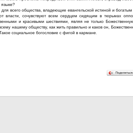
а языке?
 для всего общества, владеющие евангельской истиной и богаты
жают власти, сочувствуют всем сердцем сидящим в тюрьмах опп
твенными и красивыми шествиями, являя не только Божественную
всему нашему обществу, как жить правильно и каков он, Божествен
 Такое социальное богословие с фигой в кармане.
Поделитьс