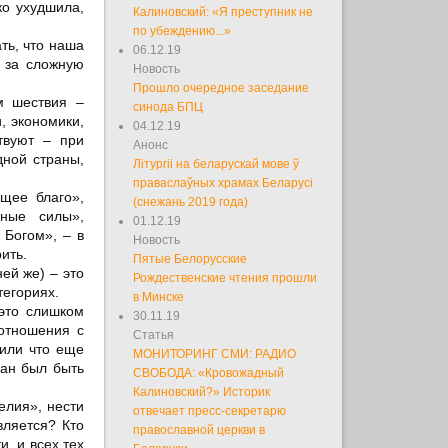
ко ухудшила,
Калиновский: «Я преступник не
по убеждению...»
ть, что наша
06.12.19
м за сложную
Новость
Прошло очередное заседание
м шествия –
синода БПЦ
, экономики,
04.12.19
твуют – при
Анонс
дной страны,
Літургіі на беларускай мове ў
праваслаўных храмах Беларусі
щее благо»,
(снежань 2019 года)
нные силы»,
01.12.19
 Богом», – в
Новость
ить.
Пятые Белорусские
ей же) – это
Рождественские чтения прошли
тегориях.
в Минске
 это слишком
30.11.19
 отношения с
Статья
 или что еще
МОНИТОРИНГ СМИ: РАДИО
щан был быть
СВОБОДА: «Кровожадный
Калиновский?» Историк
елия», нести
отвечает пресс-секретарю
вляется? Кто
православной церкви в
, и всех тех