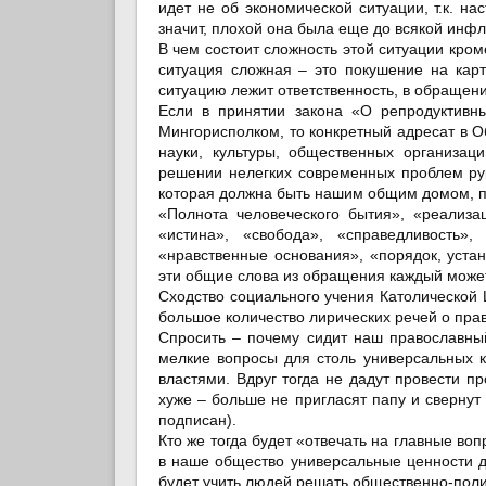
идет не об экономической ситуации, т.к. н
значит, плохой она была еще до всякой инфл
В чем состоит сложность этой ситуации кром
ситуация сложная – это покушение на кар
ситуацию лежит ответственность, в обращени
Если в принятии закона «О репродуктивн
Мингорисполком, то конкретный адресат в Об
науки, культуры, общественных организац
решении нелегких современных проблем ру
которая должна быть нашим общим домом, п
«
Полнота человеческого бытия», «реализа
«истина», «свобода», «справедливость»,
«нравственные основания», «порядок, уста
эти общие слова из обращения каждый может в
Сходство социального учения Католической Ц
большое количество лирических речей о прав
Спросить – почему сидит наш православны
мелкие вопросы для столь универсальных к
властями. Вдруг тогда не дадут провести п
хуже – больше не пригласят папу и свернут 
подписан).
Кто же тогда будет «отвечать на главные во
в наше общество универсальные ценности д
будет учить людей решать общественно-поли