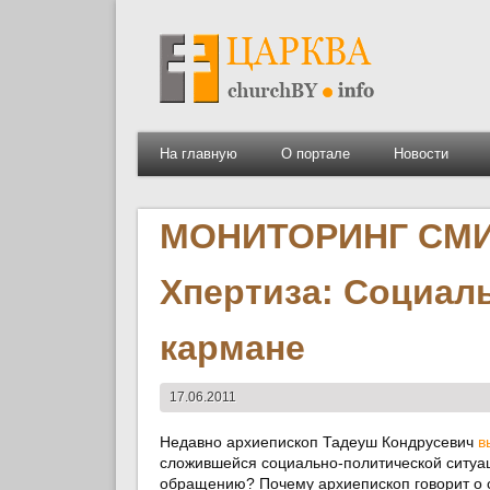
На главную
О портале
Новости
МОНИТОРИНГ СМИ:
Xпертиза: Социал
кармане
17.06.2011
Недавно архиепископ Тадеуш Кондрусевич
в
сложившейся социально-политической ситуац
обращению? Почему архиепископ говорит о с