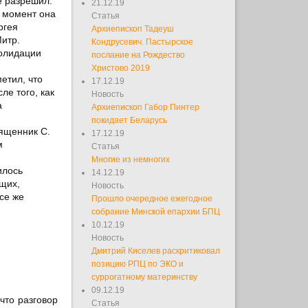
е разрешил.
21.12.19
 момент она
Статья
ргея
Архиепископ Тадеуш
итр.
Кондрусевич. Пастырское
солидации
послание на Рождество
Христово 2019
метил, что
17.12.19
ле того, как
Новость
а
Архиепископ Габор Пинтер
покидает Беларусь
вященник С.
17.12.19
м
Статья
Многие из немногих
илось
14.12.19
щих,
Новость
се же
Прошло очередное ежегодное
собрание Минской епархии БПЦ
10.12.19
Новость
Дмитрий Киселев раскритиковал
позицию РПЦ по ЭКО и
суррогатному материнству
09.12.19
что разговор
Статья