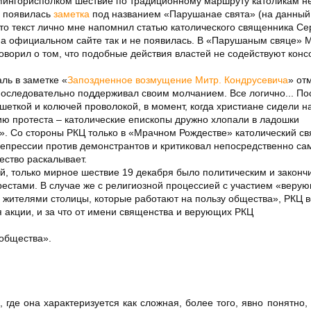
 Мингорисполком шествие по традиционному маршруту католикам н
а появилась
заметка
под названием «Парушанае свята» (на данный
то текст лично мне напомнил статью католического священника Се
а официальном сайте так и не появилась. В «Парушаным свяце» М
говорил о том, что подобные действия властей не содействуют кон
ль в заметке «
Запоздненное возмущение Митр. Кондрусевича
» от
 последовательно поддерживал своим молчанием. Все логично... Пос
ешеткой и колючей проволокой, в момент, когда христиане сидели н
ю протеста – католические епископы дружно хлопали в ладошки
». Со стороны РКЦ только в «Мрачном Рождестве» католический с
епрессии против демонстрантов и критиковал непосредственно са
ество раскалывает.
й, только мирное шествие 19 декабря было политическим и законч
стами. В случае же с религиозной процессией с участием «верую
 жителями столицы, которые работают на пользу общества», РКЦ в
 акции, и за что от имени священства и верующих РКЦ
 общества».
 где она характеризуется как сложная, более того, явно понятно, 