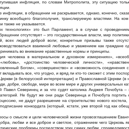
аступившая инфляция, по словам Митрополита, эту ситуацию толь
яции.
е инфляции, в обращении не раскрывается, однако, конечно, сказа
тинку всеобщего благополучия, транслируемую властями. На ко
и также не указывается.
ых технологиях» это был Парламент, а в случае с проведение
ращении отсутствует – это государственные власти, мир политики
ий, всех людей доброй воли; конкретные призывы также отсутс
ководствоваться взаимной любовью и уважением как граждане о
ринимать во внимание нравственные нормы и принципы.
ция человека в материальном и духовном измерениях», «всеоб
 «любовь», «достоинство человеческой личности», «нравстве
новленный Богом», «совершенство» и «возможность соединения с
кладывать все, что угодно, и вряд ли кто-то сможет с этим поспор
еркви (в белорусской интерпретации) и Православной Церкви (в н
де, добре, свободе, мире во всем мире и других универсальных ка
й Павел Северинец и за что судят католика Анджея Почобута –
атегорий. Не будут же они ради Северинца и Почобута портить
роцессию, не дадут разрешение на строительство нового костела,
подписание конкордата (который, кстати, уже второй год как обе
просы о смысле и цели человеческой жизни провозглашением Еванг
обра, любви и все доброе и светлое, отражением чего Церковь я
тические проблемы посредством этих самих любви, справедливости