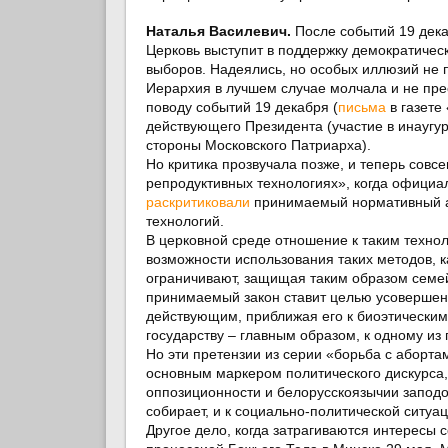
Наталья Василевич.
После событий 19 дека
Церковь выступит в поддержку демократичес
выборов. Надеялись, но особых иллюзий не 
Иерархия в лучшем случае молчала и не пре
поводу событий 19 декабря (
письма
в газете
действующего Президента (участие в инаугу
стороны Московского Патриарха).
Но критика прозвучала позже, и теперь совс
репродуктивных технологиях», когда официа
раскритиковали
принимаемый нормативный ак
технологий.
В церковной среде отношение к таким техн
возможности использования таких методов, 
ограничивают, защищая таким образом семей
принимаемый закон ставит целью усовершенс
действующим, приближая его к биоэтическим 
государству – главным образом, к одному из
Но эти претензии из серии «борьба с аборта
основным маркером политического дискурса, 
оппозиционности и белорусскоязычии заподо
собирает, и к социально-политической ситуац
Другое дело, когда затрагиваются интересы 