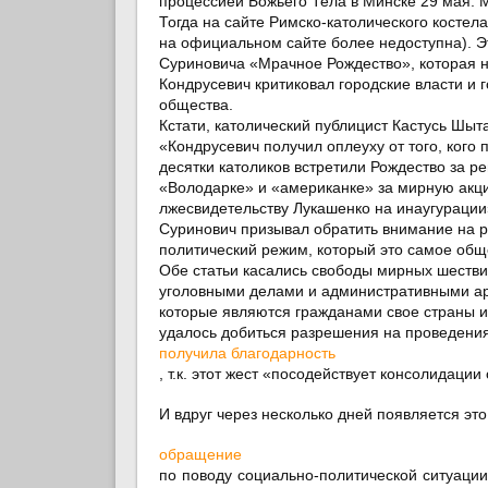
процессией Божьего Тела в Минске 29 мая.
Тогда на сайте Римско-католического костел
на официальном сайте более недоступна). Э
Суриновича «Мрачное Рождество», которая н
Кондрусевич критиковал городские власти и 
общества.
Кстати, католический публицист Кастусь Шыта
«Кондрусевич получил оплеуху от того, кого
десятки католиков встретили Рождество за р
«Володарке» и «американке» за мирную акци
лжесвидетельству Лукашенко на инаугурации
Суринович призывал обратить внимание на р
политический режим, который это самое общ
Обе статьи касались свободы мирных шестви
уголовными делами и административными аре
которые являются гражданами свое страны и
удалось добиться разрешения на проведения
получила благодарность
, т.к. этот жест «посодействует консолидации
И вдруг через несколько дней появляется это
обращение
по поводу социально-политической ситуации,