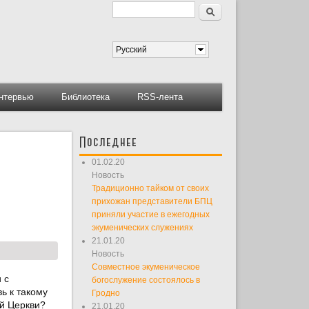
Поиск
Форма поиска
Русский
нтервью
Библиотека
RSS-лента
Последнее
-
01.02.20
Новость
Традиционно тайком от своих
прихожан представители БПЦ
приняли участие в ежегодных
экуменических служениях
21.01.20
Новость
Совместное экуменическое
 с
богослужение состоялось в
ь к такому
Гродно
й Церкви
?
21.01.20