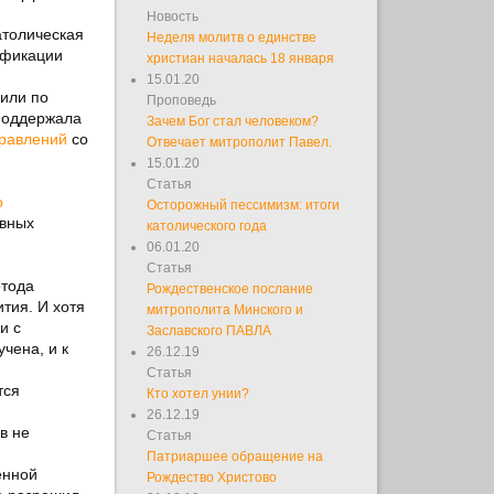
Новость
атолическая
Неделя молитв о единстве
ификации
христиан началась 18 января
15.01.20
пили по
Проповедь
 поддержала
Зачем Бог стал человеком?
дравлений
со
Отвечает митрополит Павел.
15.01.20
Статья
о
Осторожный пессимизм: итоги
ивных
католического года
06.01.20
Статья
етода
Рождественское послание
тия. И хотя
митрополита Минского и
и с
Заславского ПАВЛА
чена, и к
26.12.19
Статья
тся
Кто хотел унии?
26.12.19
в не
Статья
Патриаршее обращение на
енной
Рождество Христово