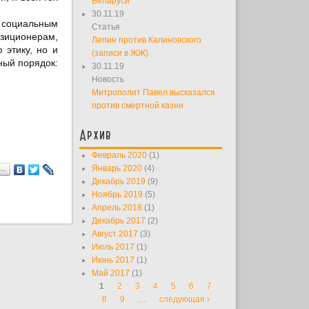
Беларуси
30.11.19
м социальным
Статья
озиционерам,
Лепин против Калиновского
 этику, но и
(записи в ЖЖ)
ный порядок:
30.11.19
Новость
Митрополит Павел высказался
против смертной казни
Архив
Февраль 2020
(1)
Январь 2020
(4)
я…
Декабрь 2019
(9)
Ноябрь 2019
(5)
Апрель 2018
(1)
Декабрь 2017
(2)
Август 2017
(3)
Июль 2017
(1)
Июнь 2017
(1)
Май 2017
(1)
1
2
3
4
5
6
7
Страницы
8
9
…
следующая ›