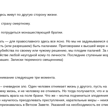
десь живут по другую сторону жизни.
я страху смертному.
но потрудиться монашествующей братии.
ть — для православного здесь все ясно. Но мы не задумываемся о
сть (или разрешаем) быть палачами. Приговорами к высшей мере 
 убийства по своему или чужому решению, мы плодим палачей. За
йстве любой неугодной кому-то личности. Последние ступеньки мо
 ваших. Записки тюремного священника)
 внимание следующие три момента.
– очевидное зло. Один человек отнимает жизнь у другого, пусть на
еку жизнь, и не человеку ее отнимать. Но тогда получается, что и
убивать врага на поле брани. Что же – молча подчиниться злодеяни
е научилось преодолевать преступления, карательные меры – неиз
признавалась в Ветхом Завете. Указаний на необходимость ее отм