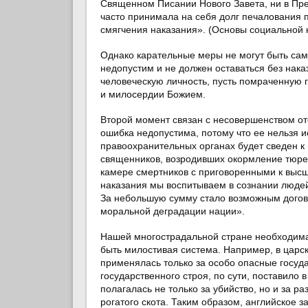
Священном Писании Нового Завета, ни в Пре
часто принимала на себя долг печалования п
смягчения наказания». (Основы социальной 
Однако карательные меры не могут быть сам
недопустим и не должен оставаться без нака
человеческую личность, пусть помраченную 
и милосердии Божием.
Второй момент связан с несовершенством от
ошибка недопустима, потому что ее нельзя и
правоохранительных органах будет сведен к
священников, возродивших окормление тюре
камере смертников с приговоренными к высш
наказания мы воспитываем в сознании люде
За небольшую сумму стало возможным догово
моральной деградации нации».
Нашей многострадальной стране необходима
быть милостивая система. Например, в царск
применялась только за особо опасные госуд
государственного строя, по сути, поставило 
полагалась не только за убийство, но и за ра
рогатого скота. Таким образом, английское з