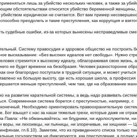
рименяться лишь за убийство нескольких человек, а также за убий
ающим обстоятельствам относится убийство беременной женщины, 
 убийством юридически не считается. Вот вам пример несовершен
еспособно преодолеть и такие преступления, как коррупция и взято
ть судебные ошибки, из-за которых вынесены несправедливые см
тельный. Систему правосудия и здоровое общество не построить б
ьное высказывание: «Без высоких идеалов нет свободы». Нужно стр
человек стремится к высокому идеалу, облагораживая свою жизнь, а
 него не будет времени на безобразия. Человек разносторонне об
 как они благородно поступали в трудной ситуации, и может учиться
тавлено на большую высоту, где есть хорошая школа, а профессия
вершается меньше преступлений, чем там, где на образование махн
о на развитие карательной системы, а ведь надо развивать систем
ся. Современная система борется с преступностью, например, с
есконечный. Необходимо ориентировать правоохранительную систе
. Бог взыщет с нас за наши тяжелые грехи, которые даже не отра
а Павла: «Не обманывайтесь: ни блудники, ни идолослужители, ни
и воры, ни лихоимцы, ни пьяницы, ни злоречивые, ни хищники — Ц
фянам, гл.6.10). Заметим, что из приведенного списка только тако
альные государством не фиксируются, как преступление, а подчас 