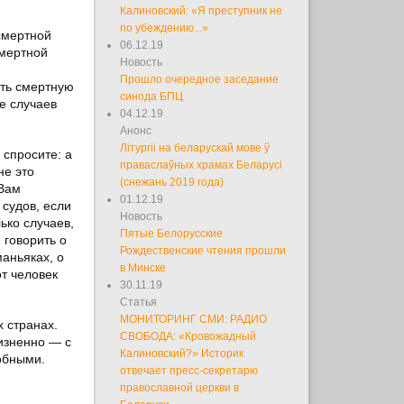
Калиновский: «Я преступник не
по убеждению...»
смертной
06.12.19
смертной
Новость
Прошло очередное заседание
ить смертную
синода БПЦ
е случаев
04.12.19
Анонс
Літургіі на беларускай мове ў
 спросите: а
праваслаўных храмах Беларусі
не это
(снежань 2019 года)
 Вам
01.12.19
 судов, если
Новость
ько случаев,
Пятые Белорусские
 говорить о
Рождественские чтения прошли
маньяках, о
в Минске
от человек
30.11.19
Статья
МОНИТОРИНГ СМИ: РАДИО
 странах.
СВОБОДА: «Кровожадный
изненно — с
Калиновский?» Историк
обными.
отвечает пресс-секретарю
православной церкви в