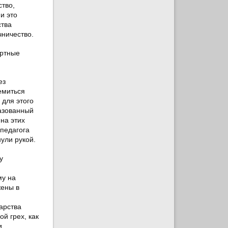
ство,
и это
ства
чничество.
ертные
ез
емиться
 для этого
разованный
 на этих
 педагога
ули рукой.
у
му на
жены в
арства
й грех, как
и