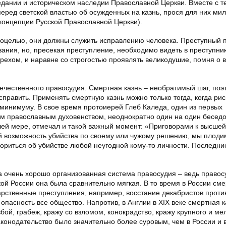
дании и историческом наследии Православной Церкви. Вместе с т
еред светской властью об осужденных на казнь, прося для них мил
концепции Русской Православной Церкви).
оцелью, они должны служить исправлению человека. Преступный 
зания, но, пресекая преступление, необходимо видеть в преступни
грехом, и наравне со строгостью проявлять великодушие, помня о
ечественного правосудия. Смертная казнь – необратимый шаг, по
справить. Применять смертную казнь можно только тогда, когда рис
 минимуму. В свое время протоиерей Глеб Каледа, один из первых
м православным духовенством, неоднократно один на один бесед
ей мере, отмечал и такой важный момент: «Приговорами к высше
й возможность убийства по своему или чужому решению, мы плоди
риться об убийстве любой неугодной кому-то личности. Последни
 очень хорошо организованная система правосудия – ведь правос
ой России она была сравнительно мягкая. В то время в России сме
арственные преступления, например, восстание декабристов проти
в опасность все общество. Напротив, в Англии в XIX веке смертная к
збой, грабеж, кражу со взломом, конокрадство, кражу крупного и ме
аконодательство было значительно более суровым, чем в России и в