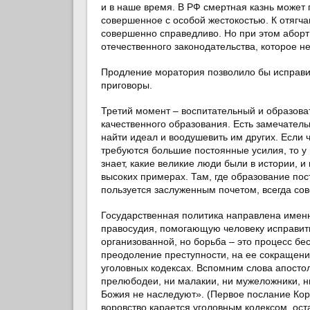
и в наше время. В РФ смертная казнь может п
совершенное с особой жестокостью. К отягч
совершенно справедливо. Но при этом аборт
отечественного законодательства, которое н
Продление моратория позволило бы исправи
приговоры.
Третий момент – воспитательный и образова
качественного образования. Есть замечател
найти идеал и воодушевить им других. Если 
требуются большие постоянные усилия, то у
знает, какие великие люди были в истории, и
высоких примерах. Там, где образование пос
пользуется заслуженным почетом, всегда со
Государственная политика направлена именн
правосудия, помогающую человеку исправить
организованной, но борьба – это процесс б
преодоление преступности, на ее сокращение
уголовных кодексах. Вспомним слова апостол
прелюбодеи, ни малакии, ни мужеложники, н
Божия не наследуют». (Первое послание Корин
воровство карается уголовным кодексом, ост