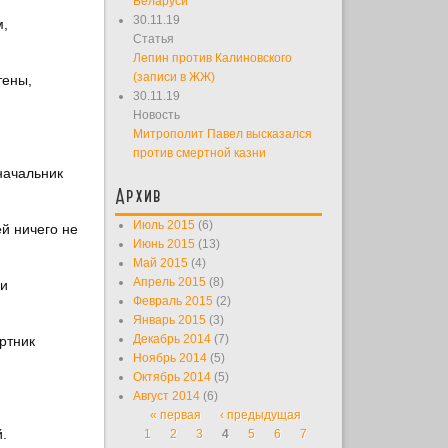
Беларуси
30.11.19
м,
Статья
Лепин против Калиновского
(записи в ЖЖ)
тены,
30.11.19
Новость
Митрополит Павел высказался
против смертной казни
начальник
Архив
Июль 2015
(6)
й ничего не
Июнь 2015
(13)
Май 2015
(4)
Апрель 2015
(8)
 и
Февраль 2015
(2)
Январь 2015
(3)
Декабрь 2014
(7)
ртник
Ноябрь 2014
(5)
Октябрь 2014
(5)
Август 2014
(6)
« первая
‹ предыдущая
Страницы
.
1
2
3
4
5
6
7