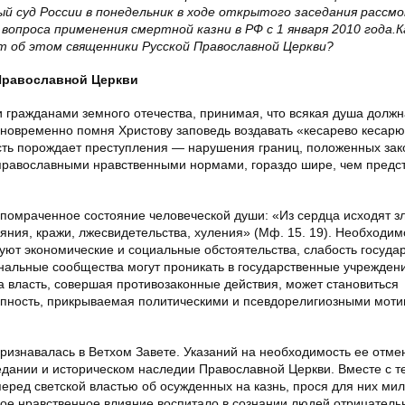
 суд России в понедельник в ходе открытого заседания расс
вопроса применения смертной казни в РФ с 1 января 2010 года.К
т об этом священники Русской Православной Церкви?
Православной Церкви
гражданами земного отечества, принимая, что всякая душа должн
дновременно помня Христову заповедь воздавать «кесарево кесарю
ность порождает преступления — нарушения границ, положенных зак
 православными нравственными нормами, гораздо шире, чем предс
помраченное состояние человеческой души: «Из сердца исходят з
ния, кражи, лжесвидетельства, хуления» (Мф. 15. 19). Необходим
вуют экономические и социальные обстоятельства, слабость госуда
инальные сообщества могут проникать в государственные учрежден
ма власть, совершая противозаконные действия, может становиться
пность, прикрываемая политическими и псевдорелигиозными моти
ризнавалась в Ветхом Завете. Указаний на необходимость ее отмен
дании и историческом наследии Православной Церкви. Вместе с т
еред светской властью об осужденных на казнь, прося для них мил
ское нравственное влияние воспитало в сознании людей отрицатель