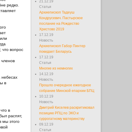
21.12.19
йне редко.
Статья
ставляет
Архиепископ Тадеуш
Кондрусевич. Пастырское
послание на Рождество
ого
Христово 2019
ает
17.12.19
нили
Новость
гда
Архиепископ Габор Пинтер
, что вопрос
покидает Беларусь
17.12.19
 членов
Статья
Многие из немногих
14.12.19
а небесах
Новость
ы в
Прошло очередное ежегодное
собрание Минской епархии БПЦ
10.12.19
Новость
Дмитрий Киселев раскритиковал
что в
позицию РПЦ по ЭКО и
был распят,
суррогатному материнству
в мы этого
09.12.19
овой
Статья