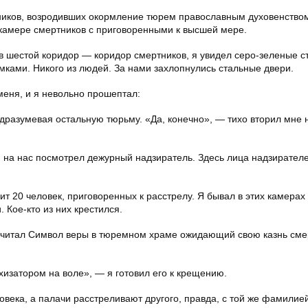
ников, возродивших окормление тюрем православным духовенство
камере смертников с приговоренными к высшей мере.
в шестой коридор — коридор смертников, я увидел серо-зеленые с
амками. Никого из людей. За нами захлопнулись стальные двери.
 меня, и я невольно прошептал:
одразумевая остальную тюрьму. «Да, конечно», — тихо вторил мне 
и на нас посмотрел дежурный надзиратель. Здесь лица надзирателе
ит 20 человек, приговоренных к расстрелу. Я бывал в этих камерах
 Кое-кто из них крестился.
ь читал Символ веры в тюремном храме ожидающий свою казнь сме
ехизатором на воле», — я готовил его к крещению.
овека, а палачи расстреливают другого, правда, с той же фамилией