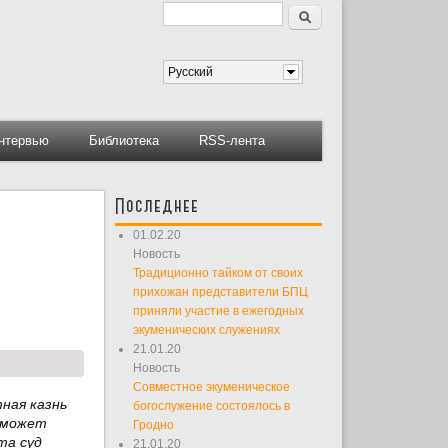
Поиск
Форма поиска
Русский
нтервью
Библиотека
RSS-лента
Последнее
01.02.20
Новость
Традиционно тайком от своих
прихожан представители БПЦ
приняли участие в ежегодных
экуменических служениях
21.01.20
Новость
Совместное экуменическое
тная казнь
богослужение состоялось в
и может
Гродно
та суд
21.01.20