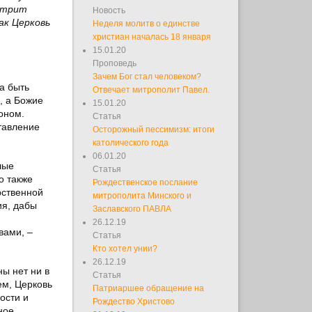
мотрит
Новость
ак Церковь
Неделя молитв о единстве
христиан началась 18 января
15.01.20
Проповедь
Зачем Бог стал человеком?
а быть
Отвечает митрополит Павел.
, а Божие
15.01.20
оном.
Статья
тавление
Осторожный пессимизм: итоги
католического года
06.01.20
лые
Статья
о также
Рождественское послание
рственной
митрополита Минского и
ия, дабы
Заславского ПАВЛА
26.12.19
вами, –
Статья
Кто хотел унии?
26.12.19
ы нет ни в
Статья
ем, Церковь
Патриаршее обращение на
ости и
Рождество Христово
ное