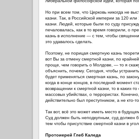
либеральной философской идеи, которая поя
Но при всем том, что Церковь никогда не вы
казни. Так, в Российской империи за 120 или
казни. Людей, которые были по суду присужд
печаловалась, как в то время говорили, о пр
казнь в исполнение — с тем, чтобы священни
это удавалось сделать.
Поэтому, не порицая смертную казнь теорети
вот Вы за отмену смертной казни, по крайне
проще, чем говорить о Молдове, — то я скаж
объяснить, почему. Сегодня, чтобы устранит
будет применяться смертная казнь, по закон
когда в конце концов, в последний момент ст
возвращении к смертной казни, то в каких-то
массовых убийствах, о террористах. Конечно,
действительно был преступником, а не кто-то
Так вот, всё это может иметь место в будущ
Суд должен быть неподкупным, суд должен б
тем чтобы присутствие смертной казни в уго
Протоиерей Глеб Каледа