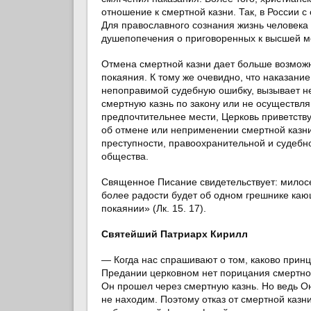
отношение к смертной казни. Так, в России 
Для православного сознания жизнь человека
душепопечения о приговоренных к высшей м
Отмена смертной казни дает больше возможн
покаяния. К тому же очевидно, что наказани
непоправимой судебную ошибку, вызывает не
смертную казнь по закону или не осуществля
предпочтительнее мести, Церковь приветству
об отмене или неприменении смертной казни
преступности, правоохранительной и судебн
общества.
Священное Писание свидетельствует: милосе
более радости будет об одном грешнике каю
покаянии» (Лк. 15. 17).
Святейший Патриарх Кирилл
— Когда нас спрашивают о том, каково принц
Предании церковном нет порицания смертной 
Он прошел через смертную казнь. Но ведь Он 
не находим. Поэтому отказ от смертной казн