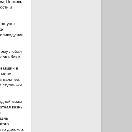
ем, Церковь
ости и
поступок
ке
 великодушии
этому любая
к ошибок в
овавший в
й мере
м палачей.
е ступеньки
удной может
ртная казнь
в
азнь
лкого
 то далекое,