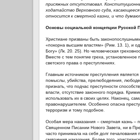
присяжных отсутствовал. Конституционный
ходатайство Верховного суда, касающееся 
относится к смертной казни, и что думаю
Основы социальной концепции Русской 
Христиане призваны быть законопослушными 
«покорна высшим властям» (Рим. 13. 1), и о
Богу» (Лк. 20. 25). Но человеческая грехов
Вместе с тем понятие греха, установленное
светского права о преступлениях.
Главным источником преступления является 
помыслы, убийства, прелюбодеяния, любодея
признать, что подчас преступности способст
власти, отсутствие законного порядка. Крим
использовать их в своих целях. Наконец, са
правонарушителем. Особенно опасна престу
терроризм и тому подобное.
Особая мера наказания – смертная казнь – п
Священном Писании Нового Завета, ни в Пре
часто принимала на себя долг печалования п
смягчения наказания. Более того, христиан