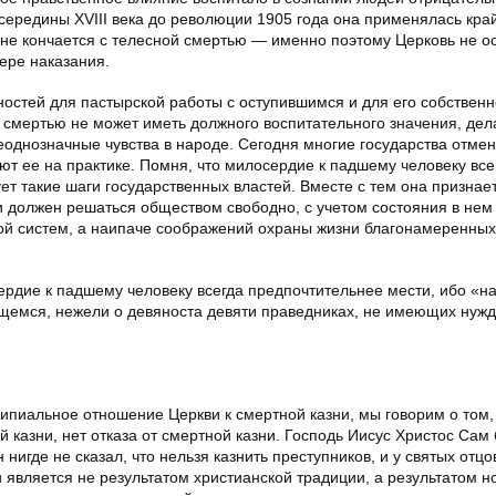
с середины XVIII века до революции 1905 года она применялась кра
 не кончается с телесной смертью — именно поэтому Церковь не о
ере наказания.
остей для пастырской работы с оступившимся и для его собственн
е смертью не может иметь должного воспитательного значения, дел
однозначные чувства в народе. Сегодня многие государства отме
ют ее на практике. Помня, что милосердие к падшему человеку все
ет такие шаги государственных властей. Вместе с тем она признает
 должен решаться обществом свободно, с учетом состояния в нем
ой систем, а наипаче соображений охраны жизни благонамеренных
рдие к падшему человеку всегда предпочтительнее мести, ибо «н
щемся, нежели о девяноста девяти праведниках, не имеющих нужд
ипиальное отношение Церкви к смертной казни, мы говорим о том, 
казни, нет отказа от смертной казни. Господь Иисус Христос Сам 
нигде не сказал, что нельзя казнить преступников, и у святых отцо
и является не результатом христианской традиции, а результатом н