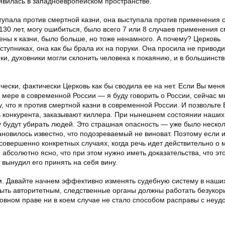
вилась в западноевропейском пространстве.
ступала против смертной казни, она выступала против применения 
 130 лет, могу ошибиться, было всего 7 или 8 случаев применения 
ены к казни, было больше, но тоже ненамного. А почему? Церковь
еступниках, она как бы брала их на поруки. Она просила не привод
ки, духовники могли склонить человека к покаянию, и в большинств
чески, фактически Церковь как бы сводила ее на нет. Если Вы меня
й мере в современной России — я буду говорить о России, сейчас м
у, что я против смертной казни в современной России. И позвольте
ь конкурента, заказывают киллера. При нынешнем состоянии наших
у будут убирать людей. Это страшная опасность — уже было нескол
ановилось известно, что подозреваемый не виноват. Поэтому если и
 совершенно конкретных случаях, когда речь идет действительно о 
 абсолютно ясно, что при этом нужно иметь доказательства, что эт
 вынудил его принять на себя вину.
ем. Давайте начнем эффективно изменять судебную систему в наших
ыть авторитетным, следственные органы должны работать безукор
ловном праве ни в коем случае не стало способом расправы с неуд