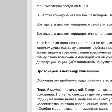
Мои смертники всегда со мною.
В шестом коридоре нет пустых разговоров. З
Вот здесь, в шестом коридоре, можно учитьс
Вот здесь, в шестом коридоре, очень полез
<…> Не нами дана жизнь, и не нам ее отнима
калечим души тех, кому вменяем в обязанно
воспитываем в сознании людей возможность
сумму стало возможным договориться об уби
деградации нации. («Остановитесь на путях
Протоиерей Александр Ильяшенко
Обсуждая эту проблему, надо принимать во
Первый момент – этический. Смертная казнь 
основании. Но не человек дает другому челов
Родину на войне нельзя, ведь это означает 
человечество не стало совершенным, пока н
«Особая мера наказания – смертная казнь – 