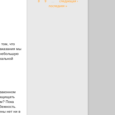
8
9
…
следующая ›
последняя »
 том, что
наказания мы
 небольшую
ральной
 законном
 защищать
ям? Пока
бежность.
ены нет ни в