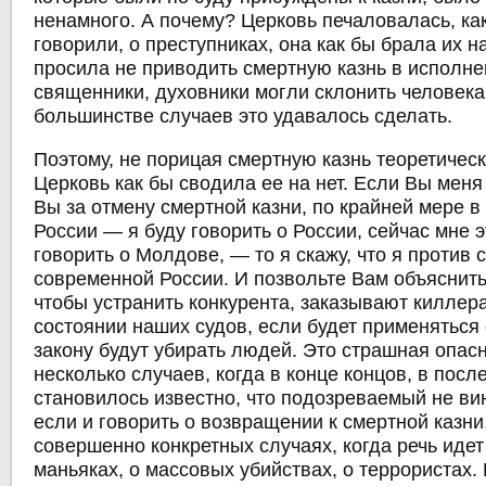
ненамного. А почему? Церковь печаловалась, как
говорили, о преступниках, она как бы брала их н
просила не приводить смертную казнь в исполне
священники, духовники могли склонить человека 
большинстве случаев это удавалось сделать.
Поэтому, не порицая смертную казнь теоретическ
Церковь как бы сводила ее на нет. Если Вы меня 
Вы за отмену смертной казни, по крайней мере 
России — я буду говорить о России, сейчас мне 
говорить о Молдове, — то я скажу, что я против 
современной России. И позвольте Вам объяснить
чтобы устранить конкурента, заказывают килле
состоянии наших судов, если будет применяться 
закону будут убирать людей. Это страшная опас
несколько случаев, когда в конце концов, в пос
становилось известно, что подозреваемый не ви
если и говорить о возвращении к смертной казни,
совершенно конкретных случаях, когда речь идет
маньяках, о массовых убийствах, о террористах. 