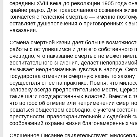
середины XVIII века до революции 1905 года он
крайне редко. Для православного сознания жизн
кончается с телесной смертью — именно поэтом
оставляет душепопечения о приговоренных к в
наказания.
Отмена смертной казни дает больше возможност
работы с оступившимся и для его собственного п
очевидно, что наказание смертью не может имет
воспитательного значения, делает непоправимой
вызывает неоднозначные чувства в народе. Сег
государства отменили смертную казнь по закону 
осуществляют ее на практике. Помня, что мило
человеку всегда предпочтительнее мести, Церко
такие шаги государственных властей. Вместе с т
что вопрос об отмене или неприменении смертн
решаться обществом свободно, с учетом состоян
преступности, правоохранительной и судебной с
соображений охраны жизни благонамеренных чл
Священное Писание свидетельствует: милосерд