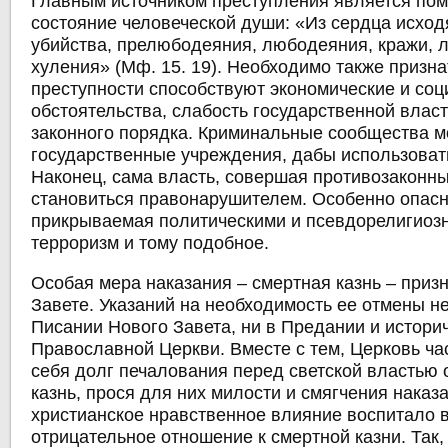
Главным источником преступления является по
состояние человеческой души: «Из сердца исхо
убийства, прелюбодеяния, любодеяния, кражи, 
хуления» (Мф. 15. 19). Необходимо также призна
преступности способствуют экономические и со
обстоятельства, слабость государственной власт
законного порядка. Криминальные сообщества мо
государственные учреждения, дабы использовать
Наконец, сама власть, совершая противозаконны
становиться правонарушителем. Особенно опасн
прикрываемая политическими и псевдорелигиоз
терроризм и тому подобное.
Особая мера наказания – смертная казнь – приз
Завете. Указаний на необходимость ее отмены н
Писании Нового Завета, ни в Предании и истори
Православной Церкви. Вместе с тем, Церковь ча
себя долг печалования перед светской властью
казнь, прося для них милости и смягчения наказа
христианское нравственное влияние воспитало 
отрицательное отношение к смертной казни. Так,