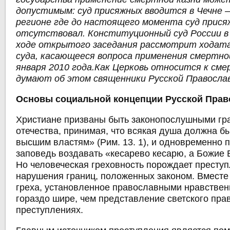
допустимым: суд присяжных вводится в Чечне 
регионе где до настоящего момента суд прис
отсутствовал. Конституционный суд России в 
ходе открытого заседания рассмотрит ходат
суда, касающееся вопроса применения смертной
января 2010 года.Как Церковь относится к сме
думают об этом священники Русской Правосла
Основы социальной концепции Русской Прав
Христиане призваны быть законопослушными гр
отечества, принимая, что всякая душа должна б
высшим властям» (Рим. 13. 1), и одновременно 
заповедь воздавать «кесарево кесарю, а Божие Бо
Но человеческая греховность порождает престу
нарушения границ, положенных законом. Вместе 
греха, установленное православными нравстве
гораздо шире, чем представление светского пра
преступлениях.