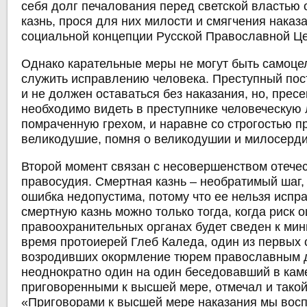
себя долг печалования перед светской властью
казнь, прося для них милости и смягчения наказ
социальной концепции Русской Православной Це
Однако карательные меры не могут быть самоце
служить исправлению человека. Преступный пос
и не должен оставаться без наказания, но, прес
необходимо видеть в преступнике человеческую 
помраченную грехом, и наравне со строгостью п
великодушие, помня о великодушии и милосерд
Второй момент связан с несовершенством отече
правосудия. Смертная казнь – необратимый шаг,
ошибка недопустима, потому что ее нельзя испр
смертную казнь можно только тогда, когда риск 
правоохранительных органах будет сведен к мин
время протоиерей Глеб Каледа, один из первых
возродивших окормление тюрем православным 
неоднократно один на один беседовавший в кам
приговоренными к высшей мере, отмечал и тако
«Приговорами к высшей мере наказания мы вос