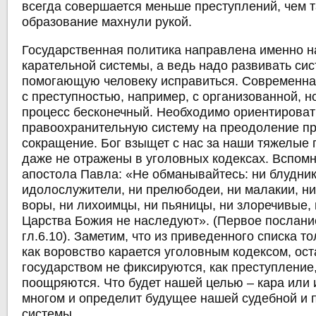
всегда совершается меньше преступлений, чем т
образование махнули рукой.
Государственная политика направлена именно н
карательной системы, а ведь надо развивать си
помогающую человеку исправиться. Современна
с преступностью, например, с организованной, но
процесс бесконечный. Необходимо ориентироват
правоохранительную систему на преодоление пр
сокращение. Бог взыщет с нас за наши тяжелые 
даже не отражены в уголовных кодексах. Вспом
апостола Павла: «Не обманывайтесь: ни блудник
идолослужители, ни прелюбодеи, ни малакии, н
воры, ни лихоимцы, ни пьяницы, ни злоречивые,
Царства Божия не наследуют». (Первое послан
гл.6.10). Заметим, что из приведенного списка то
как воровство карается уголовным кодексом, ос
государством не фиксируются, как преступление,
поощряются. Что будет нашей целью – кара или 
многом и определит будущее нашей судебной и 
системы.