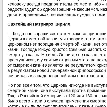
человеку всегда предпочтительнее мести, ибо «
радости будет об одном грешнике кающемся, не
девяти праведниках, не имеющих нужды в покаяни
Святейший Патриарх Кирилл
— Когда нас спрашивают о том, каково принцип
Церкви к смертной казни, мы говорим о том, что
церковном нет порицания смертной казни, нет от
казни. Господь Иисус Христос Сам был распят, 
смертную казнь. Но ведь Он нигде не сказал, что
преступников, и у святых отцов мы этого не нахо
от смертной казни является не результатом хрис
а результатом новой либеральной философской 
появилась в западноевропейском пространстве.
Но при всем том, что Церковь никогда не выступ
смертной казни, она выступала против применен
Так, в Российской империи за 120 или 130 лет, м
было всего 7 или 8 случаев применения смертно
которые были по суду присуждены к казни, было