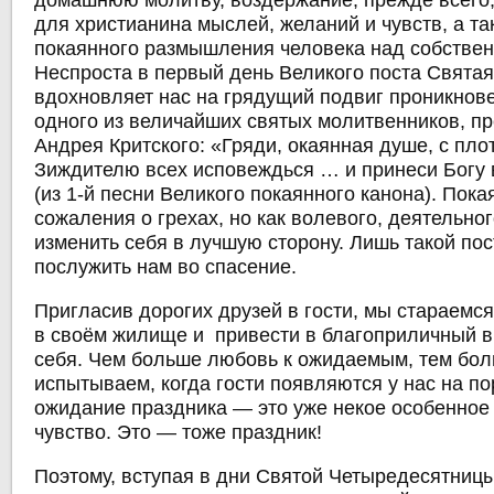
домашнюю молитву, воздержание, прежде всего,
для христианина мыслей, желаний и чувств, а т
покаянного размышления человека над собствен
Неспроста в первый день Великого поста Свята
вдохновляет нас на грядущий подвиг проникно
одного из величайших святых молитвенников, п
Андрея Критского: «Гряди, окаянная душе, с пло
Зиждителю всех исповеждься … и принеси Богу 
(из 1-й песни Великого покаянного канона). Пока
сожаления о грехах, но как волевого, деятельно
изменить себя в лучшую сторону. Лишь такой пос
послужить нам во спасение.
Пригласив дорогих друзей в гости, мы стараемс
в своём жилище и привести в благоприличный 
себя. Чем больше любовь к ожидаемым, тем бо
испытываем, когда гости появляются у нас на по
ожидание праздника — это уже некое особенное
чувство. Это — тоже праздник!
Поэтому, вступая в дни Святой Четыредесятниц