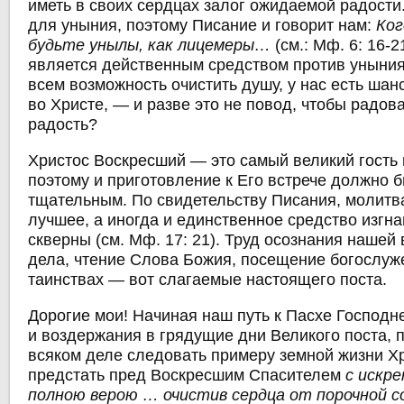
иметь в своих сердцах залог ожидаемой радости
для уныния, поэтому Писание и говорит нам:
Ког
будьте унылы, как лицемеры…
(см.: Мф. 6: 16-2
является действенным средством против уныния
всем возможность очистить душу, у нас есть ша
во Христе, — и разве это не повод, чтобы радов
радость?
Христос Воскресший — это самый великий гость 
поэтому и приготовление к Его встрече должно 
тщательным. По свидетельству Писания, молитва
лучшее, а иногда и единственное средство изгн
скверны (см. Мф. 17: 21). Труд осознания нашей
дела, чтение Слова Божия, посещение богослуже
таинствах — вот слагаемые настоящего поста.
Дорогие мои! Начиная наш путь к Пасхе Господн
и воздержания в грядущие дни Великого поста, 
всяком деле следовать примеру земной жизни Х
предстать пред Воскресшим Спасителем
с искре
полною верою … очистив сердца от порочной 