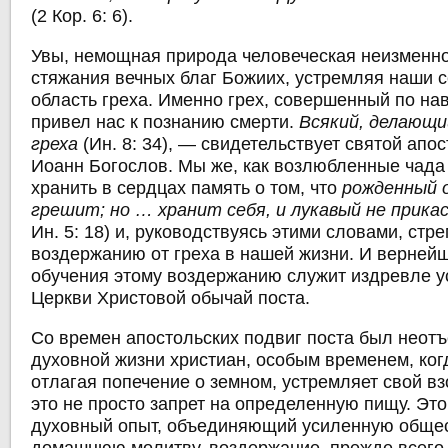
(2 Кор. 6: 6).
Увы, немощная природа человеческая неизменно
стяжания вечных благ Божиих, устремляя наши 
область греха. Именно грех, совершенный по нав
привел нас к познанию смерти.
Всякий, делающий
греха
(Ин. 8: 34), — свидетельствует святой апо
Иоанн Богослов. Мы же, как возлюбленные чад
хранить в сердцах память о том, что
рожденный о
грешит; но … хранит себя, и лукавый не прика
Ин. 5: 18) и, руководствуясь этими словами, стре
воздержанию от греха в нашей жизни. И верней
обучения этому воздержанию служит издревле 
Церкви Христовой обычай поста.
Со времен апостольских подвиг поста был неот
духовной жизни христиан, особым временем, ког
отлагая попечение о земном, устремляет свой вз
это не просто запрет на определенную пищу. Эт
духовный опыт, объединяющий усиленную обще