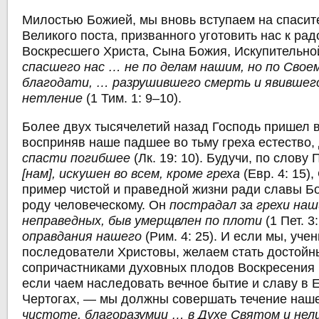
Милостью Божией, мы вновь вступаем на спасит
Великого поста, призванного уготовить нас к рад
Воскресшего Христа, Сына Божия, Искупительно
спасшего нас … не по делам нашим, но по Свое
благодати, … разрушившего смерть и явившего
нетление
(1 Тим. 1: 9–10).
Более двух тысячелетий назад Господь пришел в
восприняв наше падшее во тьму греха естество
спасти погибшее
(Лк. 19: 10). Будучи, по слову
[нам], искушен во всем, кроме греха
(Евр. 4: 15)
пример чистой и праведной жизни ради славы Бо
роду человеческому. Он
пострадал за грехи наш
неправедных, быв умерщвлен по плоти
(1 Пет. 3
оправдания нашего
(Рим. 4: 25). И если мы, учен
последователи Христовы, желаем стать достой
сопричастниками духовных плодов Воскресения 
если чаем наследовать вечное бытие и славу в 
Чертогах, — мы должны совершать течение наше
чистоте, благоразумии … в Духе Святом и нел