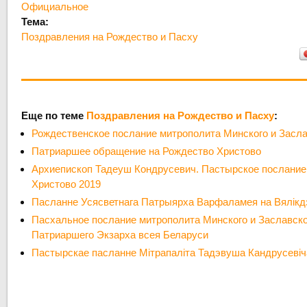
Официальное
Тема:
Поздравления на Рождество и Пасху
Еще по теме
Поздравления на Рождество и Пасху
:
Рождественское послание митрополита Минского и Засл
Патриаршее обращение на Рождество Христово
Архиепископ Тадеуш Кондрусевич. Пастырское послание
Христово 2019
Пасланне Усясветнага Патрыярха Варфаламея на Вялікд
Пасхальное послание митрополита Минского и Заславско
Патриаршего Экзарха всея Беларуси
Пастырскае пасланне Мітрапаліта Тадэвуша Кандрусевіча 