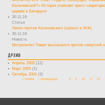
Калиновский?» Историк отвечает пресс-секретар
церкви в Беларуси
30.11.19
Статья
Лепин против Калиновского (записи в ЖЖ)
30.11.19
Новость
Митрополит Павел высказался против смертной 
Архив
Апрель 2005
(12)
Март 2005
(1)
Октябрь 2002
(3)
« первая
‹ предыдущая
…
8
9
10
11
12
Страницы