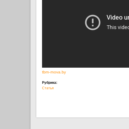
tbm-mova.by
Рубрика:
Статья