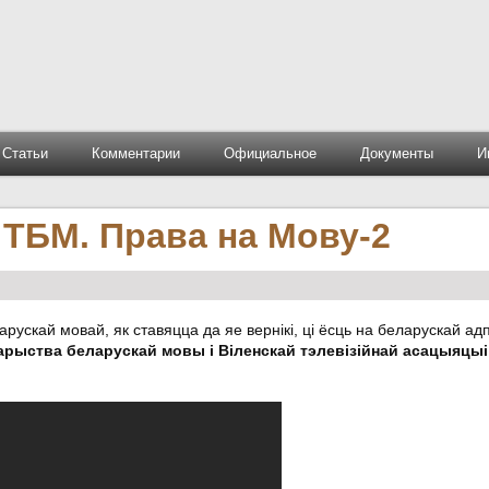
Статьи
Комментарии
Официальное
Документы
И
ТБМ. Права на Мову-2
ускай мовай, як ставяцца да яе вернікі, ці ёсць на беларускай а
арыства беларускай мовы і Віленскай тэлевізійнай асацыяцыі