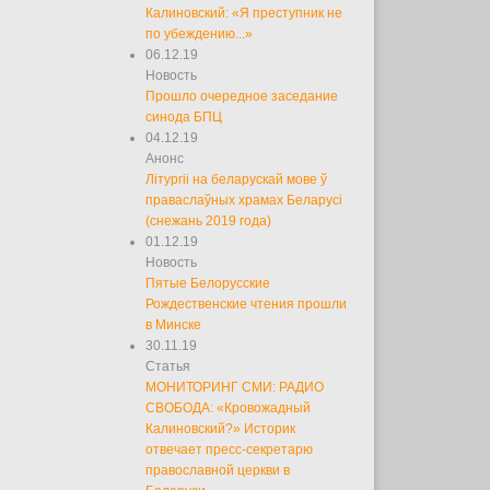
Калиновский: «Я преступник не
по убеждению...»
06.12.19
Новость
Прошло очередное заседание
синода БПЦ
04.12.19
Анонс
Літургіі на беларускай мове ў
праваслаўных храмах Беларусі
(снежань 2019 года)
01.12.19
Новость
Пятые Белорусские
Рождественские чтения прошли
в Минске
30.11.19
Статья
МОНИТОРИНГ СМИ: РАДИО
СВОБОДА: «Кровожадный
Калиновский?» Историк
отвечает пресс-секретарю
православной церкви в