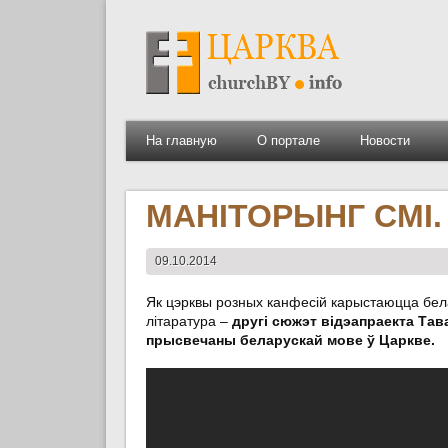
На главную
О портале
Новости
МАНІТОРЫНГ СМІ. 
09.10.2014
Як цэрквы розных канфесій карыстаюцца белар
літаратура –
другі сюжэт відэапраекта Тав
прысвечаны беларускай мове ў Царкве.