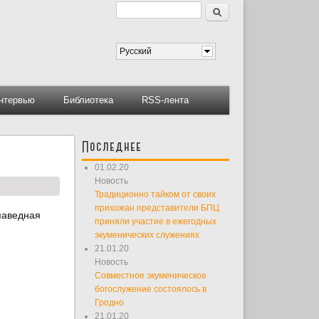
Поиск
Форма поиска
Русский
нтервью
Библиотека
RSS-лента
Последнее
01.02.20
Новость
Традиционно тайком от своих
прихожан представители БПЦ
дпаведная
приняли участие в ежегодных
экуменических служениях
21.01.20
Новость
Совместное экуменическое
богослужение состоялось в
Гродно
21.01.20