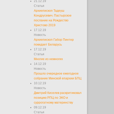
21.12.19
Статья
Архиепископ Тадеуш
Кондрусевич. Пастырское
послание на Рождество
Христово 2019
17.12.19
Новость
Архиепископ Габор Пинтер
покидает Беларусь
17.12.19
Статья
Многие из немногих
14.12.19
Новость
Прошло очередное ежегодное
собрание Минской епархии БПЦ
10.12.19
Новость
Дмитрий Киселев раскритиковал
позицию РПЦ по ЭКО и
суррогатному материнству
09.12.19
Статья