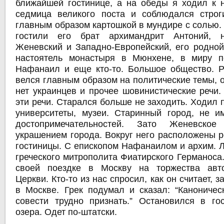
ближайшей гостинице, а на обеды я ходил к 
седмица великого поста и соблюдался строг
главным образом картошкой в мундире с солью.
гостили его брат архимандрит Антоний, 
Женевский и Западно-Европейский, его родной 
настоятель монастыря в Мюнхене, в миру по
Нафанаил и еще кто-то. Большое общество. Р
велся главным образом на политические темы, о 
нет украинцев и прочее шовинистические речи.
эти речи. Старался больше не заходить. Ходил 
университеты, музеи. Старинный город, не 
достопримечательностей. Зато Женевское
украшением города. Вокруг него расположены 
гостиницы. С епископом Нафанаилом и архим. Л
греческого митрополита Фиатирского Германоса
своей поездке в Москву на торжества авт
Церкви. Кто-то из нас спросил, как он считает, 
в Москве. Грек подумал и сказал: “Каноническ
совести трудно признать.” Остановился в го
озера. Одет по-штатски.