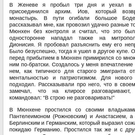
В Женеве я пробыл три дня и уехал в 
присоединился архим. Иов, который воз
монастырь. В пути огибали большое Боде
рассказывал мне, как провозил удачно разные 
Мюнхен без контроля и считал, что это был
односторонне нападал также на митропол
Дионисия. Я пробовал разъяснить ему его неп
Было безуспешно, тогда я ушел в другое купе. О
перед прибытием в Мюнхен примирился со мною
ним по-братски. Создалось у меня впечатление
нем, как типичного для старого эмигранта о
ментальностью и патриотизмом. Для нового
подходил. Рассказывали про него, что в своем
замечал, что на клиросе разговаривают
командовал: “В строю не разговаривать!”
В Мюнхене простился со своими владыками
Пантелеимоном (Рожновским) и Анастасием, 
Берлинским и Германским, который выразил сожа
покидаю Германию. Простился так же и с др