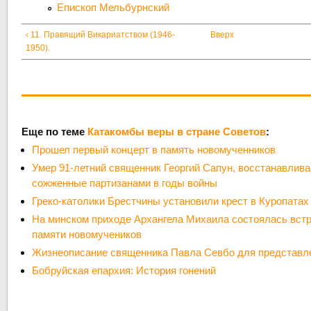
Епископ Мельбурнский
‹ 11. Правящий Викариатством (1946-
Вверх
1950).
Еще по теме
Катакомбы веры в стране Советов
:
Прошел первый концерт в память новомученников
Умер 91-летний священник Георгий Сапун, восстанавлив
сожженные партизанами в годы войны
Греко-католики Брестчины установили крест в Куропатах 
На минском приходе Архангела Михаила состоялась вст
памяти новомучеников
Жизнеописание священника Павла Севбо для представл
Бобруйская епархия: История гонений