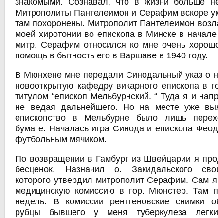
знакомыми. Сознавал, что в жизни больше н
Митрополиты Пантелеимон и Серафим вскоре у
там похоронены. Митрополит Пантелеимон возла
моей хиротонии во епископа в Минске в начале
митр. Серафим относился ко мне очень хорош
помощь в бытность его в Варшаве в 1940 году.
В Мюнхене мне передали Синодальный указ о н
новооткрытую кафедру викарного епископа в г
титулом “епископ Мельбурнский. “ Туда я и нап
не ведая дальнейшего. Но на месте уже выя
епископство в Мельбурне было лишь пере
бумаге. Началась игра Синода и епископа Феод
футбольным мячиком.
По возвращении в Гамбург из Швейцарии я про
бесценок. Назначил о. Закидальского сво
которого утвердил митрополит Серафим. Сам я 
медицинскую комиссию в гор. Мюнстер. Там 
недель. В комиссии рентгеновские снимки о
рубцы бывшего у меня туберкулеза легки