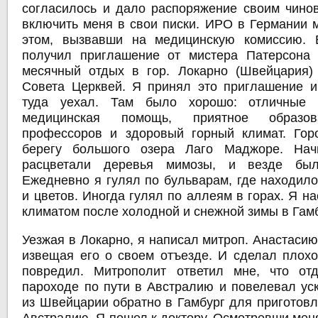
согласилось и дало распоряжение своим чино
включить меня в свои писки. ИРО в Германии 
этом, вызвавши на медицинскую комиссию.
получил приглашение от мистера Патерсона 
месячный отдых в гор. Локарно (Швейцария)
Совета Церквей. Я принял это приглашение 
туда уехал. Там было хорошо: отличные 
медицинская помощь, приятное образов
профессоров и здоровый горный климат. Гор
берегу большого озера Лаго Маджоре. Нач
расцветали деревья мимозы, и везде был
Ежедневно я гулял по бульварам, где находило
и цветов. Иногда гулял по аллеям в горах. Я 
климатом после холодной и снежной зимы в Гамб
Уезжая в Локарно, я написал митроп. Анастаси
извещая его о своем отъезде. И сделал плохо,
повредил. Митрополит ответил мне, что от
пароходе по пути в Австралию и повелевал уск
из Швейцарии обратно в Гамбург для приготовл