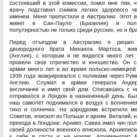
состоявший в этой комиссии, помог мне тем, ч
врачу подставил снимок легких здорового ч
именем. Меня пропустили в Австралию. Этот в
живет в Сан-Пауло (Бразилия) и поль
популярностью не только среди русских, но и бр
Перед отъездом в Австралию я решил п
двоюродного брата Михаила Мартоса, жи
(Англия), с которым я не виделся много лет
провели свое отрочество и юношество. Он с
армии много лет и во время польско-немецкой
1939 года эвакуировался с поляками через Ру
Англию. Служил в армии генерала Анде
англичанке и имел свой дом. Списавшись с н
отправился в Лондон в назначенный день. Бы
наш самолёт поднимался в воздух с волнение
тихо и солнечно. На аэродроме встретили м
Советов, епископ из Польши и архим. Виталий, н
прихода в Лондоне. Архиеп. Савва имел чин пол
своей должности военного епископа. Архиеписк
к себе в гости и на ночлег. Архимандрит 