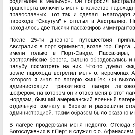
родителям в Мельбурн. Он попросил австрали
транспорта включить меня в качестве пароходн
православных. Тот так и сделал. Благодаря 
пароходе “Скаутум” я отплыл в Австралию. 
находилось две тысячи пассажиров иммигрантов
После 25-ти дневного путешествия прип
Австралию в порт Фримантл, возле гор. Перта.
имели только в Порт-Саиде. Пассажиры, 
австралийские берега, сильно обрадовались и
палубу посмотреть на них. Что-то думал ка
возле парохода встретил меня о. иеромонах 
которого я знал по лагерю Фишбек. Он выхл
администрации транзитного лагеря легко
шофером, на котором он и отвез меня в этот ла
Нордзэм, бывший американский военный лагерь
отдельную комнату в бараке и разрешили сто
администрацией. Таким образом было оказано м
В лагере продержали меня недолго. Отсюда 
Богослужения в г.Перт и служил с о. Афанасием 