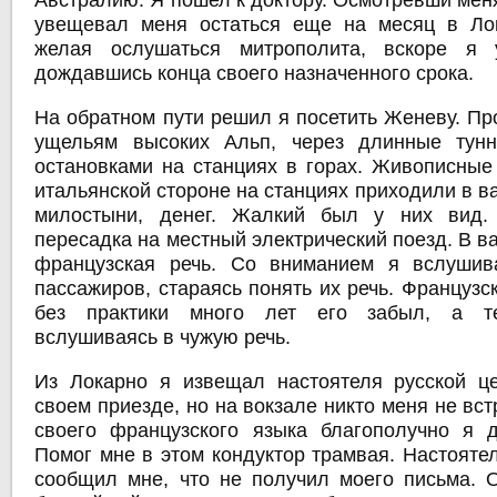
Австралию. Я пошел к доктору. Осмотревши меня
увещевал меня остаться еще на месяц в Лок
желая ослушаться митрополита, вскоре я 
дождавшись конца своего назначенного срока.
На обратном пути решил я посетить Женеву. Пр
ущельям высоких Альп, через длинные тун
остановками на станциях в горах. Живописные
итальянской стороне на станциях приходили в в
милостыни, денег. Жалкий был у них вид
пересадка на местный электрический поезд. В 
французская речь. Со вниманием я вслушив
пассажиров, стараясь понять их речь. Французск
без практики много лет его забыл, а те
вслушиваясь в чужую речь.
Из Локарно я извещал настоятеля русской ц
своем приезде, но на вокзале никто меня не вс
своего французского языка благополучно я 
Помог мне в этом кондуктор трамвая. Настоятел
сообщил мне, что не получил моего письма. 