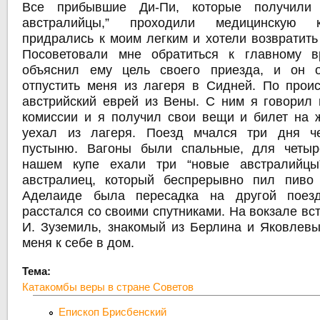
Все прибывшие Ди-Пи, которые получили 
австралийцы,” проходили медицинскую 
придрались к моим легким и хотели возвратить
Посоветовали мне обратиться к главному в
объяснил ему цель своего приезда, и он о
отпустить меня из лагеря в Сидней. По про
австрийский еврей из Вены. С ним я говорил 
комиссии и я получил свои вещи и билет на 
уехал из лагеря. Поезд мчался три дня ч
пустыню. Вагоны были спальные, для четыр
нашем купе ехали три “новые австралийц
австралиец, который беспрерывно пил пиво
Аделаиде была пересадка на другой поез
расстался со своими спутниками. На вокзале вс
И. Зуземиль, знакомый из Берлина и Яковлевы
меня к себе в дом.
Тема:
Катакомбы веры в стране Советов
Епископ Брисбенский