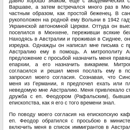
давно хорошо знаком, еще с академических с
Варшаве, а затем встречался много раз в Мю
частным образом, как простой беженец. В са
рукоположен на родной ему Волыни в 1942 гад
Украинской автономной Церкви. Оттуда он вые
поселился в Мюнхене, переживши всякие беж
Находясь в Австралии и проживая в Сиднее, он
изредка. Однажды он написал мне письма с п
Австралию ему в помощь. А митрополиту А
предложение с просьбой назначить меня правя
епархии, а его назначить викарием. Митр
согласился и решил меня послать ему в п
запросил моего согласия. Сознавая, что Син
меня из Германии, я предпочел ехать или п
неведомую мне Австралию. Меня привлекало ст
дружба с еп. Феодором (Рафальским), бывши
епископства, как я его с того времени знал.
По поводу моего согласия на епископскую ка
еп. Феодор обратился с просьбою в министе
включить меня в список иммигрантов в Австра