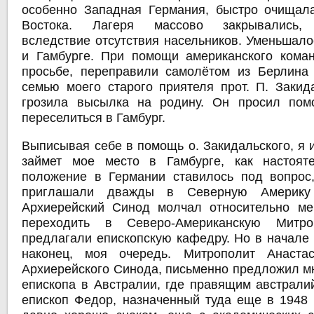
особенно Западная Германия, быстро очищал
Востока. Лагеря массово закрывались, 
вследствие отсутствия насельников. Уменьшало
и Гамбурге. При помощи американского кома
просьбе, переправили самолётом из Берлина
семью моего старого приятеля прот. П. Закида
грозила высылка на родину. Он просил пом
переселиться в Гамбург.
Выписывая себе в помощь о. Закидальского, я и
займет мое место в Гамбурге, как настоят
положение в Германии ставилось под вопрос
приглашали дважды в Северную Америку 
Архиерейский Синод молчал относительно ме
переходить в Северо-Американскую Митр
предлагали епископскую кафедру. Но в начале 
наконец, моя очередь. Митрополит Анастас
Архиерейского Синода, письменно предложил мн
епископа в Австралии, где правящим австрали
епископ Федор, назначенный туда еще в 1948 