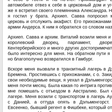
автомобиле отвез к себе в церковный дом и уг
же я встретил своего племянника Александра. 
я гостил у брата. Архиеп. Савва попросил 
церковь и отслужить акафист. Его прихожанами
армии Андерса. К ним я обратился со словом на
Архиеп. Савва и архим. Виталий возили меня и
королевский дворец, парламент, дворе
Кентерберийского и много других достопримечат
было интересно для меня. На обратном пути я 
но благополучно возвратился в Гамбург.
Вскоре меня вызвали в транзитный лагерь в Дэ
Бремена. Простившись с прихожанами, с о. Зак
свои необходимые вещи, я уехал в Дэльменгорс
меня почти месяц. Была какая-то интрига против
мне помешать с отъездом в Австралию. Был 
лагере. Меня возили с транспортом в лагерь А
с Данией, а оттуда опять в Дэльменгорст
Евсеенко, бывший регент в Фишбеке, который о