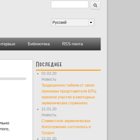
Поиск
Форма поиска
Русский
нтервью
Библиотека
RSS-лента
Последнее
01.02.20
Новость
Традиционно тайком от своих
прихожан представители БПЦ
приняли участие в ежегодных
экуменических служениях
21.01.20
Новость
Совместное экуменическое
льно
богослужение состоялось в
того,
Гродно
21.01.20