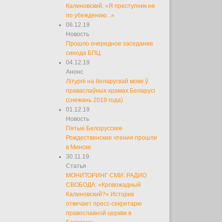
Калиновский: «Я преступник не
по убеждению...»
06.12.19
Новость
Прошло очередное заседание
синода БПЦ
04.12.19
Анонс
Літургіі на беларускай мове ў
праваслаўных храмах Беларусі
(снежань 2019 года)
01.12.19
Новость
Пятые Белорусские
Рождественские чтения прошли
в Минске
30.11.19
Статья
МОНИТОРИНГ СМИ: РАДИО
СВОБОДА: «Кровожадный
Калиновский?» Историк
отвечает пресс-секретарю
православной церкви в