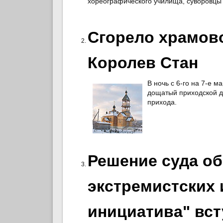
хореографического училища, суворовцы 
Сгорело храмово
Королев Стан
В ночь с 6-го на 7-е 
дощатый приходской д
прихода.
Решение суда об
экстремистских 
инициатива" вст