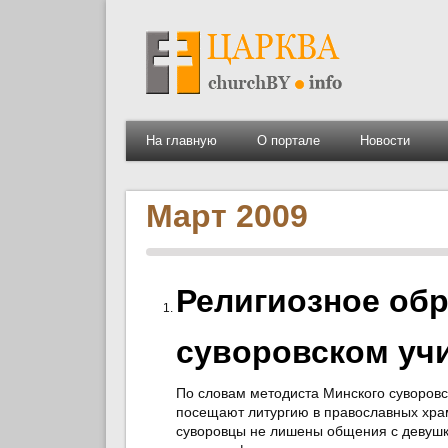
На главную
О портале
Новости
Март 2009
Религиозное об
суворовском уч
По словам методиста Минского суворов
посещают литургию в православных храм
суворовцы не лишены общения с девушка