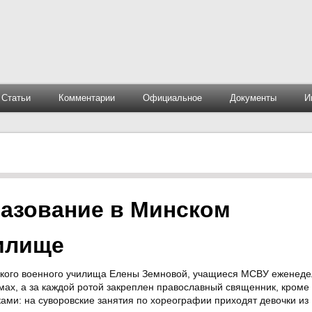
Статьи
Комментарии
Официальное
Документы
И
разование в Минском
илище
ского военного училища Елены Земновой, учащиеся МСВУ еженеде
ах, а за каждой ротой закреплен православный священник, кроме 
ми: на суворовские занятия по хореографии приходят девочки из