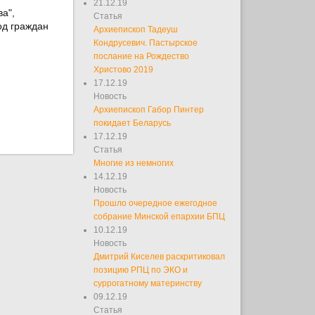
21.12.19
а",
Статья
од граждан
Архиепископ Тадеуш
Кондрусевич. Пастырское
послание на Рождество
Христово 2019
17.12.19
Новость
Архиепископ Габор Пинтер
покидает Беларусь
17.12.19
Статья
Многие из немногих
14.12.19
Новость
Прошло очередное ежегодное
собрание Минской епархии БПЦ
10.12.19
Новость
Дмитрий Киселев раскритиковал
позицию РПЦ по ЭКО и
суррогатному материнству
09.12.19
Статья