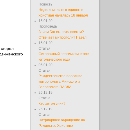
Новость
Неделя молитв о единстве
христиан началась 18 января
15.01.20
Проповедь
Зачем Бог стал человеком?
Отвечает митрополит Павел.
15.01.20
 сгорел
Статья
движенского
Осторожный пессимизм: итоги
католического года
06.01.20
Статья
Рождественское послание
митрополита Минского и
Заславского ПАВЛА
26.12.19
Статья
Кто хотел унии?
я
26.12.19
Статья
Патриаршее обращение на
Рождество Христово