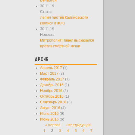
Беларуси
30.11.19
Статья
Лепин против Калиновского
(записи в ЖЖ)
30.11.19
Новость
Митрополит Павел высказался
против смертной казни
Архив
Апрель 2017
(1)
Март 2017
(3)
Февраль 2017
(7)
Декабрь 2016
(1)
Ноябрь 2016
(2)
Октябрь 2016
(1)
Сентябрь 2016
(3)
Август 2016
(4)
Июль 2016
(9)
Июнь 2016
(6)
« первая
‹ предыдущая
Страницы
1
2
3
4
5
6
7