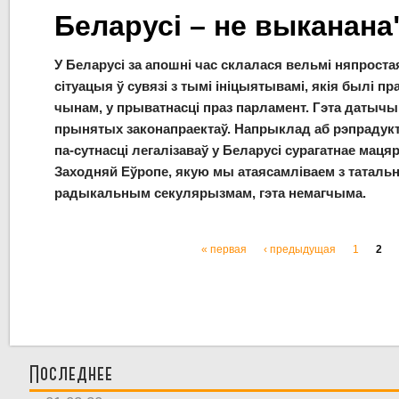
Беларусі – не выканана
У Беларусі за апошні час склалася вельмі няпроста
сітуацыя ў сувязі з тымі ініцыятывамі, якія былі 
чынам, у прыватнасці праз парламент. Гэта датыч
прынятых законапраектаў. Напрыклад аб рэпрадукт
па-сутнасці легалізаваў у Беларусі сурагатнае маця
Заходняй Еўропе, якую мы атаясамліваем з таталь
радыкальным секулярызмам, гэта немагчыма.
« первая
‹ предыдущая
1
2
Страницы
Последнее