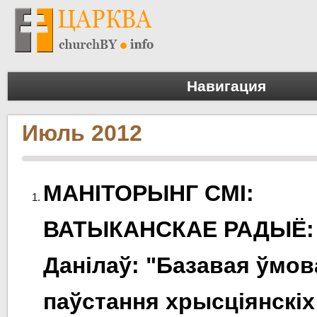
Навигация
Июль 2012
МАНІТОРЫНГ СМІ:
ВАТЫКАНСКАЕ РАДЫЁ:
Данілаў: "Базавая ўмов
паўстання хрысціянскіх