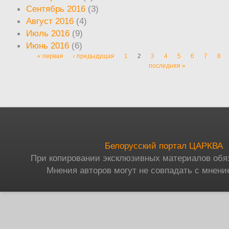
Сентябрь 2016
(3)
Август 2016
(4)
Июль 2016
(9)
Июнь 2016
(6)
« первая
‹ предыдущая
1
2
3
4
5
6
7
8
Страницы
последняя »
Белорусский портал ЦАРКВА
При копировании эксклюзивных материалов обя
Мнения авторов могут не совпадать с мнени