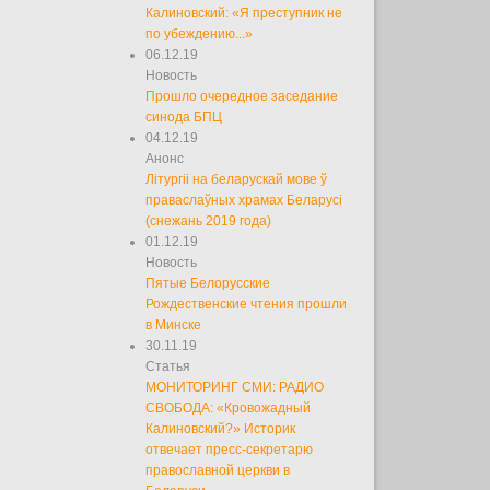
Калиновский: «Я преступник не
по убеждению...»
06.12.19
Новость
Прошло очередное заседание
синода БПЦ
04.12.19
Анонс
Літургіі на беларускай мове ў
праваслаўных храмах Беларусі
(снежань 2019 года)
01.12.19
Новость
Пятые Белорусские
Рождественские чтения прошли
в Минске
30.11.19
Статья
МОНИТОРИНГ СМИ: РАДИО
СВОБОДА: «Кровожадный
Калиновский?» Историк
отвечает пресс-секретарю
православной церкви в