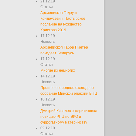
21.12.19
Статья
Архиепископ Тадеуш
Кондрусевич. Пастырское
послание на Рождество
Христово 2019
17.12.19
Новость
Архиепископ Габор Пинтер
покидает Беларусь
17.12.19
Статья
Многие из немногих
14.12.19
Новость
Прошло очередное ежегодное
собрание Минской епархии БПЦ
10.12.19
Новость
Дмитрий Киселев раскритиковал
позицию РПЦ по ЭКО и
суррогатному материнству
09.12.19
Статья