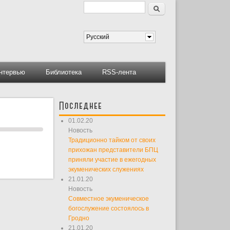
Поиск
Форма поиска
Русский
нтервью
Библиотека
RSS-лента
Последнее
01.02.20
Новость
Традиционно тайком от своих
прихожан представители БПЦ
приняли участие в ежегодных
экуменических служениях
21.01.20
Новость
Совместное экуменическое
богослужение состоялось в
Гродно
21.01.20