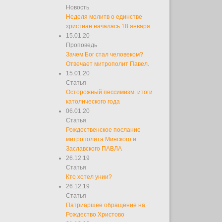
Новость
Неделя молитв о единстве
христиан началась 18 января
15.01.20
Проповедь
Зачем Бог стал человеком?
Отвечает митрополит Павел.
15.01.20
Статья
Осторожный пессимизм: итоги
католического года
06.01.20
Статья
Рождественское послание
митрополита Минского и
Заславского ПАВЛА
26.12.19
Статья
Кто хотел унии?
26.12.19
Статья
Патриаршее обращение на
Рождество Христово