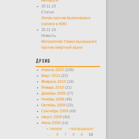
Беларуси
30.11.19
Статья
Лепин против Калиновского
(записи в ЖЖ)
30.11.19
Новость
Митрополит Павел высказался
против смертной казни
Архив
Апрель 2010
(108)
Март 2010
(22)
Февраль 2010
(18)
Январь 2010
(21)
Декабрь 2009
(27)
Ноябрь 2009
(46)
Октябрь 2009
(25)
Сентябрь 2009
(49)
Август 2009
(40)
Июль 2009
(14)
« первая
‹ предыдущая
Страницы
…
6
7
8
9
10