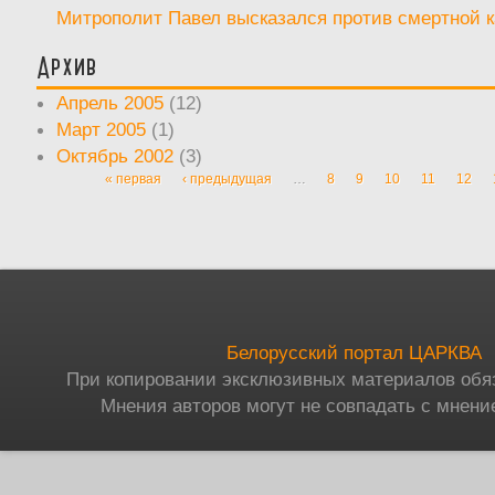
Митрополит Павел высказался против смертной 
Архив
Апрель 2005
(12)
Март 2005
(1)
Октябрь 2002
(3)
« первая
‹ предыдущая
…
8
9
10
11
12
Страницы
Белорусский портал ЦАРКВА
При копировании эксклюзивных материалов обя
Мнения авторов могут не совпадать с мнени