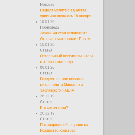
Новость
Неделя молитв о единстве
христиан началась 18 января
15.01.20
Проповедь
Зачем Бог стал человеком?
Отвечает митрополит Павел.
15.01.20
Статья
Осторожный пессимизм: итоги
католического года
06.01.20
Статья
Рождественское послание
митрополита Минского и
Заславского ПАВЛА
26.12.19
Статья
Кто хотел унии?
26.12.19
Статья
Патриаршее обращение на
Рождество Христово