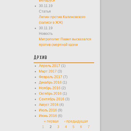
Беларуси
30.11.19
Статья
Лепин против Калиновского
(записи в ЖЖ)
30.11.19
Новость
Митрополит Павел высказался
против смертной казни
Архив
Апрель 2017
(1)
Март 2017
(3)
Февраль 2017
(7)
Декабрь 2016
(1)
Ноябрь 2016
(2)
Октябрь 2016
(1)
Сентябрь 2016
(3)
Август 2016
(4)
Июль 2016
(9)
Июнь 2016
(6)
« первая
‹ предыдущая
Страницы
1
2
3
4
5
6
7