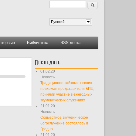
Поиск
Форма поиска
Русский
нтервью
Библиотека
RSS-лента
Последнее
01.02.20
Новость
Традиционно тайком от своих
прихожан представители БПЦ
приняли участие в ежегодных
экуменических служениях
21.01.20
Новость
Совместное экуменическое
богослужение состоялось в
Гродно
21.01.20