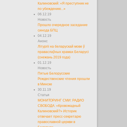
Калиновский: «Я преступник не
по убеждению...»
06.12.19
Новость
Прошло очередное заседание
синода БПЦ
04.12.19
Анонс
Літургіі на беларускай мове ў
праваслаўных храмах Беларусі
(снежань 2019 года)
01.12.19
Новость
Пятые Белорусские
Рождественские чтения прошли
в Минске
30.11.19
Статья
МОНИТОРИНГ СМИ: РАДИО
СВОБОДА: «Кровожадный
Калиновский?» Историк
отвечает пресс-секретарю
православной церкви в