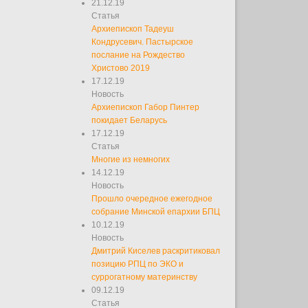
21.12.19
Статья
Архиепископ Тадеуш
Кондрусевич. Пастырское
послание на Рождество
Христово 2019
17.12.19
Новость
Архиепископ Габор Пинтер
покидает Беларусь
17.12.19
Статья
Многие из немногих
14.12.19
Новость
Прошло очередное ежегодное
собрание Минской епархии БПЦ
10.12.19
Новость
Дмитрий Киселев раскритиковал
позицию РПЦ по ЭКО и
суррогатному материнству
09.12.19
Статья