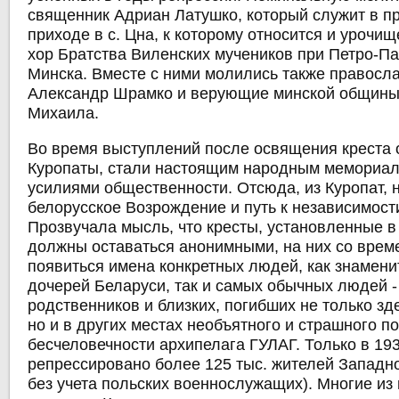
священник Адриан Латушко, который служит в 
приходе в с. Цна, к которому относится и урочи
хор Братства Виленских мучеников при Петро-Па
Минска. Вместе с ними молились также правос
Александр Шрамко и верующие минской общины
Михаила.
Во время выступлений после освящения креста 
Куропаты, стали настоящим народным мемориал
усилиями общественности. Отсюда, из Куропат, 
белорусское Возрождение и путь к независимост
Прозвучала мысль, что кресты, установленные в
должны оставаться анонимными, на них со вре
появиться имена конкретных людей, как знамени
дочерей Беларуси, так и самых обычных людей 
родственников и близких, погибших не только зде
но и в других местах необъятного и страшного п
бесчеловечности архипелага ГУЛАГ. Только в 193
репрессировано более 125 тыс. жителей Западно
без учета польских военнослужащих). Многие из 