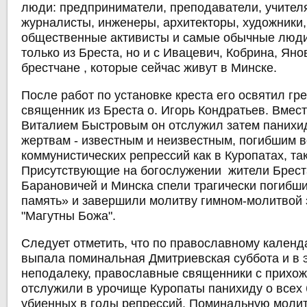
люди: предприниматели, преподаватели, учителя
журналисты, инженеры, архитекторы, художники
общественные активисты и самые обычные люди
только из Бреста, но и с Ивацевич, Кобрина, Яно
брестчане , которые сейчас живут в Минске.
После работ по установке креста его освятил гр
священник из Бреста о. Игорь Кондратьев. Вмес
Виталием Быстровым он отслужил затем панихи
жертвам - известным и неизвестным, погибшим 
коммунистических репрессий как в Куропатах, так
Присутствующие на богослужении жители Брест
Барановичей и Минска спели трагически погибш
память» и завершили молитву гимном-молитвой 
"Магутны Божа".
Следует отметить, что по православному календ
выпала поминальная Дмитриевская суббота и в э
неподалеку, православные священники с прихо
отслужили в урочище Куропаты панихиду о всех
убиенных в годы репрессий. Поминальную моли