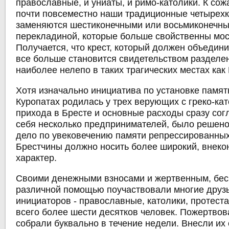
православные, и униаты, и римо-католики. К со
почти повсеместно наши традиционные четырех
заменяются шестиконечными или восьмиконечны
перекладиной, которые больше свойственны мос
Получается, что крест, который должен объедини
все больше становится свидетельством разделен
наиболее нелепо в таких трагических местах как
Хотя изначально инициатива по установке памят
Куропатах родилась у трех верующих с греко-ка
прихода в Бресте и основные расходы сразу сог
себя несколько предпринимателей, было решено,
дело по увековечению памяти репрессированны
Брестчины должно носить более широкий, внек
характер.
Своими денежными взносами и жертвенным, бес
различной помощью поучаствовали многие друз
инициаторов - православные, католики, протеста
всего более шести десятков человек. Пожертвов
собрали буквально в течение недели. Внесли их