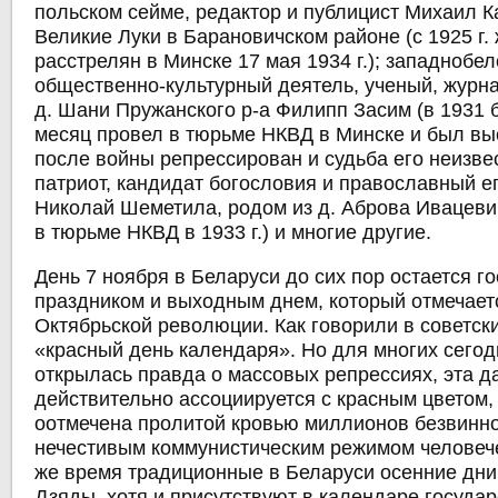
польском сейме, редактор и публицист Михаил К
Великие Луки в Барановичском районе (с 1925 г.
расстрелян в Минске 17 мая 1934 г.); западнобе
общественно-культурный деятель, ученый, журна
д. Шани Пружанского р-а Филипп Засим (в 1931 
месяц провел в тюрьме НКВД в Минске и был вы
после войны репрессирован и судьба его неизве
патриот, кандидат богословия и православный е
Николай Шеметила, родом из д. Аброва Ивацевич
в тюрьме НКВД в 1933 г.) и многие другие.
День 7 ноября в Беларуси до сих пор остается 
праздником и выходным днем, который отмечает
Октябрьской революции. Как говорили в советск
«красный день календаря». Но для многих сегод
открылась правда о массовых репрессиях, эта д
действительно ассоциируется с красным цветом, 
оотмечена пролитой кровью миллионов безвинн
нечестивым коммунистическим режимом человече
же время традиционные в Беларуси осенние дни
Дзяды, хотя и присутствуют в календаре госуда