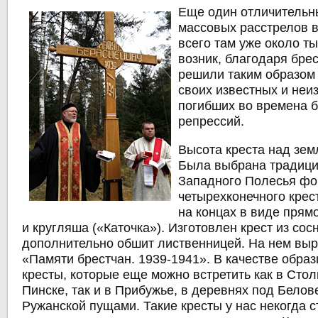
Еще один отличительны
массовых расстрелов в
всего там уже около ты
возник, благодаря бре
решили таким образом 
своих известных и неи
погибших во времена 
репрессий.
Высота креста над зем
Была выбрана традици
Западного Полесья фо
четырехконечного крес
на концах в виде прям
и кругляша («Каточка»). Изготовлен крест из сосн
дополнительно обшит лиственницей. На нем выр
«Памяти брестчан. 1939-1941». В качестве обра
кресты, которые еще можно встретить как в Сто
Пинске, так и в Прибужье, в деревнях под Белов
Ружанской пущами. Такие кресты у нас некогда с