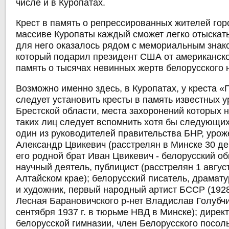
числе и в Куропатах.
Крест в память о репрессированных жителей гор
массиве Куропаты каждый сможет легко отыскать
для него оказалось рядом с мемориальным знако
который подарил президент США от американско
память о тысячах невинных жертв белорусского 
Возможно именно здесь, в Куропатах, у креста «
следует установить кресты в память известных 
Брестской области, места захоронений которых 
таких лиц следует вспомнить хотя бы следующих:
один из руководителей правительства БНР, урож
Александр Цвикевич (расстрелян в Минске 30 де
его родной брат Иван Цвикевич - белорусский о
научный деятель, публицист (расстрелян 1 август
Алтайском крае); белорусский писатель, драматур
и художник, первый народный артист БССР (1928
Лесная Барановичского р-нет Владислав Голубчи
сентября 1937 г. в тюрьме НВД в Минске); дирек
белорусской гимназии, член Белорусского посоль