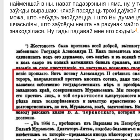
найменшай віны, нават падазрэньня няма, ну, у т
заўжды вырашаю: няхай пасядзіць трохі даўжэй 
можа, што-небудзь знойдзецца. І што Вы думаеце
шчасьлівы, што заўсёды нешта на рахунак майго
4
знаходзілася. Ну тады падавай мне яго сюды!»
.