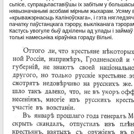
сьпісе, супрацьпаставіўшы іх забітым у большась
нявызначанымі асобамі мірным жыхарам. Усяму 
«крыважэрнасьць Каліноўскага», і гэта нягледзяч
пачатку паўстанцкага тэрору, выкліканага тэрора
Кастусь увогуле быў адхілены ад улады і займаў
толькі намесьніка кіраўніка гораду Вільні.