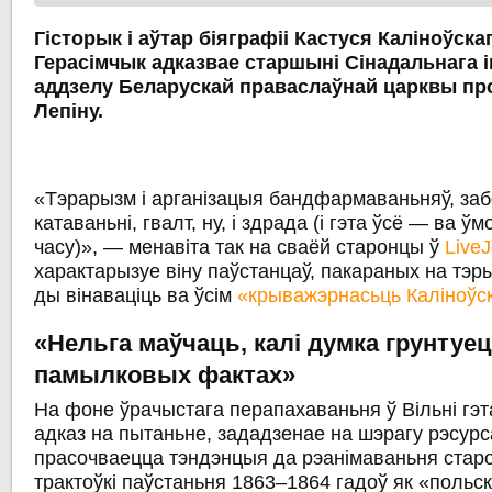
Гісторык і аўтар біяграфіі Кастуся Каліноўска
Герасімчык адказвае старшыні Сінадальнага
аддзелу Беларускай праваслаўнай царквы пр
Лепіну.
«Тэрарызм і арганізацыя бандфармаваньняў, заб
катаваньні, гвалт, ну, і здрада (і гэта ўсё — ва ў
часу)», — менавіта так на сваёй старонцы ў
LiveJ
характарызуе віну паўстанцаў, пакараных на тэр
ды вінаваціць ва ўсім
«крыважэрнасьць Каліноўс
«Нельга маўчаць, калі думка грунтуец
памылковых фактах»
На фоне ўрачыстага перапахаваньня ў Вільні гэт
адказ на пытаньне, зададзенае на шэрагу рэсурс
прасочваецца тэндэнцыя да рэанімаваньня старо
трактоўкі паўстаньня 1863–1864 гадоў як «польс