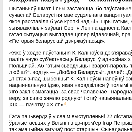
Пытаньняў шмат, і яны застаюцца, бо паўстаньне
сучаснай Беларусі ня мае суцэльнага канцэптуа
якое расставіла б усе кропкі над «і». Пры гэтым,
зьняважлівыя заўвагі Сергія Лепіна адносна Каст
гэтая сытуацыя выглядае цяпер відавочнай, пра
«Гісторыя беларускай дзяржаўнасьці»:
«Ужо ў ходзе паўстаньня К. Каліноўскі дэклярава
палітычную суб’ектнасьць Беларусі ў адносінах з 
Польшчай. Аб гэтым сьведчыць і зварот-пароль п
любіш?“, водгук — „Люблю Беларусь!“, далей: „Ды
„Лістах з-пад шыбеніцы“ К. Каліноўскі напоўніў 
нацыянальную ідэю, якая нарадзілася ў полымі 
Яго заклік змагацца „за свае чалавечае і народн
веру, за сваю зямлю родную“ і стаў нацыянальна
8
ХІХ — пачатку ХХ ст.»
.
Гэта пацьвердзіў у сваім выступленьні 22 лістап
ўрачыстасьцях у Вільні і віцэ-прэм’ер Ігар Петры
так эмацыйна загучаў пост старшыні Сынадальн