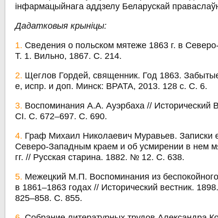
інфармацыйнага аддзелу Беларускай праваслаў
Дадатковыя крыніцы:
1.
Сведения о польском мятеже 1863 г. в Северо
Т. 1. Вильно, 1867. С. 214.​
2.
Щеглов Гордей, священник. Год 1863. Забытые
е, испр. и доп. Минск: ВРАТА, 2013. 128 с. С. 6.
3.
Воспоминания А.А. Ауэрбаха // Исторический В
СІ. С. 672–697. С. 690.
4.
Граф Михаил Николаевич Муравьев. Записки е
Северо-Западным краем и об усмирении в нем м
гг. // Русская старина. 1882. № 12. С. 638.
5.
Межецкий М.П. Воспоминания из беспокойного
в 1861–1863 годах // Исторический вестник. 1898.
825–858. С. 855.
6.
Собрание литературных трудов Александра К