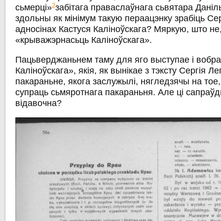
2
сьмерці»
забітага праваслаўнага сьвятара Даніл
здольны як мінімум такую пераацэнку зрабіць Сер
адносінах Кастуся Каліноўскага? Мяркую, што не
«крыважэрнасьць Каліноўскага».
Пацьверджаньнем таму для яго выступае і вобра
Каліноўскага», якія, як вынікае з тэксту Сергія Ле
пакараньне, якога заслужылі, нягледзячы на тое,
супраць сьмяротнага пакараньня. Але ці сапраўд
відавочна?