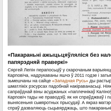
«Пакараньні ажыцьцяўляліся без на
папярэдняй праверкі»
Сяргей Лепін перапосьціў у скарочаным варыянц
Карповіча, надрукаваны яшчэ ў 2011 годзе і заты
зьмешчаны на сайце
«Западная Русь»
ды растыр
шматлікіх рэсурсах падобнай накіраванасьці. Нія
сапраўднай віны асуджаных «паплечнікаў Каліно
Карповіч тады не праводзіў, як ня спраўджваў і 
вынясеньня сьмяротных прысудаў. А якраз матэ
спраў дазваляюць сьцьвярджаць, што пакараньн