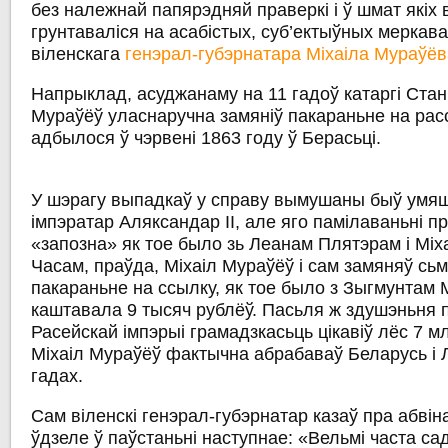
без належнай папярэдняй праверкі і ў шмат якіх
грунтаваліся на асабістых, суб’ектыўных меркав
віленскага
генэрал-губэрнатара Міхаіла Мураўё
Напрыклад, асуджанаму на 11 гадоў катаргі Стан
Мураўёў уласнаручна замяніў пакараньне на расс
адбылося ў чэрвені 1863 году ў Берасьці.
У шэрагу выпадкаў у справу вымушаны быў умя
імпэратар Аляксандар ІІ, але яго памілаваньні п
«запозна» як тое было зь Леанам Плятэрам і Міх
Часам, праўда, Міхаіл Мураўёў і сам замяняў сь
пакараньне на ссылку, як тое было з Зыгмунтам 
каштавала 9 тысяч рублёў. Пасьля ж здушэньня 
Расейскай імпэрыі грамадзкасьць цікавіў лёс 7 мл
Міхаіл Мураўёў фактычна абрабаваў Беларусь і 
гадах.
Сам віленскі генэрал-губэрнатар казаў пра абві
ўдзеле ў паўстаньні наступнае: «Вельмі часта са