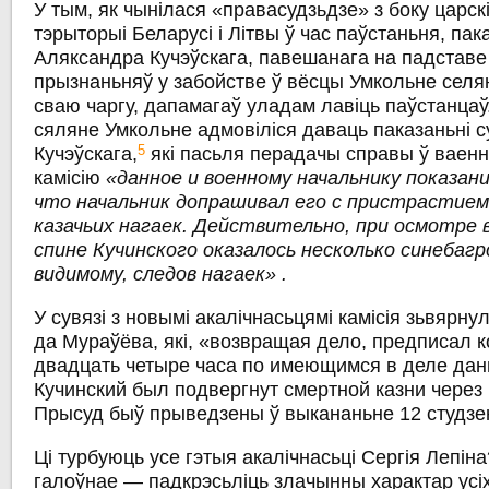
У тым, як чынілася «правасудзьдзе» з боку царск
тэрыторыі Беларусі і Літвы ў час паўстаньня, п
Аляксандра Кучэўскага, павешанага на падставе
прызнаньняў у забойстве ў вёсцы Умкольне селяні
сваю чаргу, дапамагаў уладам лавіць паўстанцаў
сяляне Умкольне адмовіліся даваць паказаньні 
5
Кучэўскага,
які пасьля перадачы справы ў ваен
камісію
«данное и военному начальнику показан
что начальник допрашивал его с пристрастием
казачьих нагаек. Действительно, при осмотре в
спине Кучинского оказалось несколько синебагр
видимому, следов нагаек» .
У сувязі з новымі акалічнасьцямі камісія зьвярн
да Мураўёва, які, «возвращая дело, предписал к
двадцать четыре часа по имеющимся в деле дан
Кучинский был подвергнут смертной казни через
Прысуд быў прыведзены ў выкананьне 12 студзен
Ці турбуюць усе гэтыя акалічнасьці Сергія Лепіна?
галоўнае — падкрэсьліць злачынны характар усі