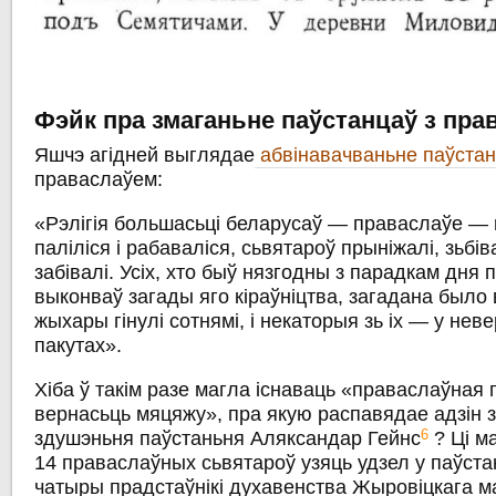
Фэйк пра змаганьне паўстанцаў з пра
Яшчэ агідней выглядае
абвінавачваньне паўста
праваслаўем:
«Рэлігія большасьці беларусаў — праваслаўе —
паліліся і рабаваліся, сьвятароў прыніжалі, зьбів
забівалі. Усіх, хто быў нязгодны з парадкам дня 
выконваў загады яго кіраўніцтва, загадана было
жыхары гінулі сотнямі, і некаторыя зь іх — у не
пакутах».
Хіба ў такім разе магла існаваць «праваслаўная 
вернасьць мяцяжу», пра якую распавядае адзін з
6
здушэньня паўстаньня Аляксандар Гейнс
? Ці ма
14 праваслаўных сьвятароў узяць удзел у паўста
чатыры прадстаўнікі духавенства Жыровіцкага ма