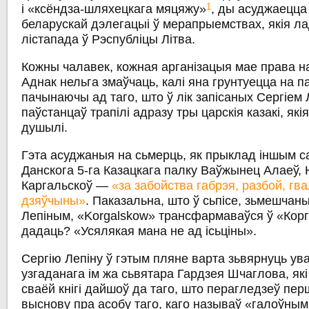
1
і «ксёндза-шляхецкага мяцяжу»
, ды асуджаецца
беларускай дэлегацыі ў мерапрыемствах, якія ла
лістапада ў Рэспубліцы Літва.
Кожны чалавек, кожная арганізацыя мае права н
Аднак нельга змаўчаць, калі яна грунтуецца на 
пачынаючы ад таго, што ў лік запісаных Сергіем
паўстанцаў трапілі адразу тры царскія казакі, які
душылі.
Гэта асуджаныя на сьмерць, як прыклад іншым са
Данскога 5-га Казацкага палку Ваўжынец Алаеў, Н
Каргальскоў —
«за забойства габрэя, разбой, гв
дзяўчыны»
. Паказальна, што ў сьпісе, зьмешчан
Лепіным, «Korgalskow» трансфармаваўся ў «Корг
дадаць? «Усялякая мана не ад ісьціны».
Сергію Лепіну ў гэтым пляне варта зьвярнуць ув
узгаданага ім жа сьвятара Гардзея Шчаглова, які
сваёй кнігі дайшоў да таго, што перагледзеў пе
выснову пра асобу таго, каго называў «галоўным