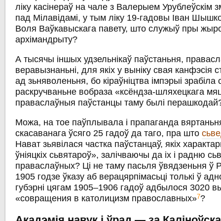
ліку касінераў на чале з Валерыем Урублеўскім зм
пад Мілавідамі, у тым ліку 19-гадовы Іван Шышко
Воля Ваўкавыскага павету, што служыў пры жыро
архімандрыту?
А тысячы іншых удзельнікаў паўстаньня, правас
веравызнаньні, для якіх у выніку свая канфэсія 
ад зьняволеньня, бо кіраўніцтва імпэрыі зрабіла 
раскручваньне вобраза «ксёндза-шляхецкага мяц
праваслаўныя паўстанцы таму былі перашкодай
Можа, на тое паўплывала і прапаганда вяртаньня
скасаванага ўсяго 25 гадоў да таго, пра што
сьве
Нават зьявілася частка паўстанцаў, якіх характа
ўніяцкіх сьвятароў», залічваючы да іх і радню сь
праваслаўных? Ці не таму пасьля ўвядзеньня ў Р
1905 годзе ўказу аб верацярпімасьці толькі ў ад
губэрні цягам 1905–1906 гадоў адбылося 3020 в
7
«совращения в католицизм православных»
?
Акадэмія навук і ўрад — за Каліноўска