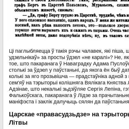
Ці паглыбляецца ў такія рэчы чалавек, які піша,
удзельнікаў» за просты ўдзел «не каралі»? Не, як
тое, што пакаранага ў Наваградку Адама Пуслоўс
столькі за ўдзел у паўстаньні, да якога ён быў д
колькі за яго прозьвішча — прадстаўніка адной
сем’яў на тэрыторыі колішняга Вялікага Княства 
Адзінае, што некалькі зьдзіўляе Сергія Лепіна, г
Фалькоўскага, пакаранага ў Лідзе за прачытаньн
маніфэста і заклік далучыць сялян да паўстаньня
Царскае «правасудзьдзе» на тэрыторы
Літвы