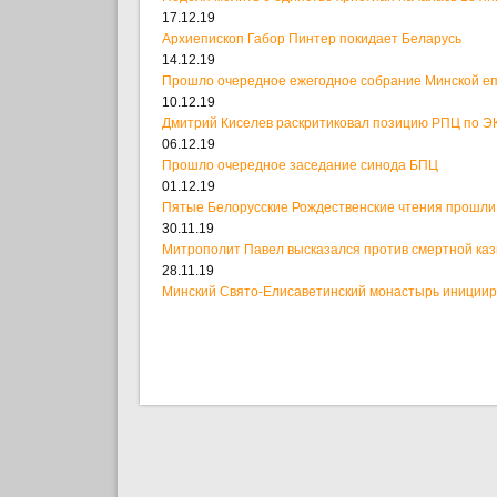
17.12.19
Архиепископ Габор Пинтер покидает Беларусь
14.12.19
Прошло очередное ежегодное собрание Минской е
10.12.19
Дмитрий Киселев раскритиковал позицию РПЦ по ЭК
06.12.19
Прошло очередное заседание синода БПЦ
01.12.19
Пятые Белорусские Рождественские чтения прошли
30.11.19
Митрополит Павел высказался против смертной ка
28.11.19
Минский Свято-Елисаветинский монастырь иницииро