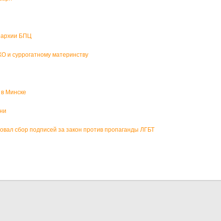
пархии БПЦ
О и суррогатному материнству
 в Минске
зни
вал сбор подписей за закон против пропаганды ЛГБТ