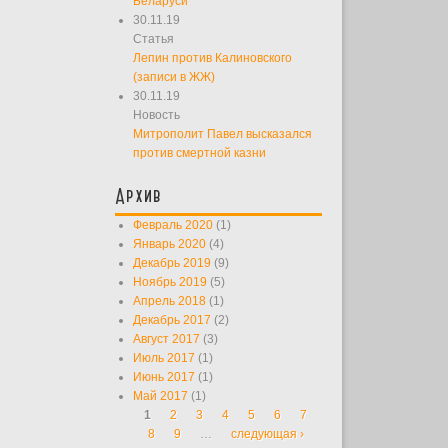
Беларуси
30.11.19
Статья
Лепин против Калиновского
(записи в ЖЖ)
30.11.19
Новость
Митрополит Павел высказался
против смертной казни
Архив
Февраль 2020
(1)
Январь 2020
(4)
Декабрь 2019
(9)
Ноябрь 2019
(5)
Апрель 2018
(1)
Декабрь 2017
(2)
Август 2017
(3)
Июль 2017
(1)
Июнь 2017
(1)
Май 2017
(1)
1
2
3
4
5
6
7
Страницы
8
9
…
следующая ›