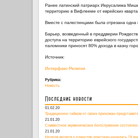
Ранее латинский патриарх Иерусалима Мише
территорию в Вифлееме от еврейских квартал
Вместе с палестинцами была отрезана одна и
Барьер, возведенный в преддверии Рождеств
доступа на территорию еврейского государс
паломники приносят 80% дохода в казну горо
Источник:
Интерфакс-Религия
Рубрика:
Новость
Последние новости
01.02.20
Традиционно тайком от своих прихожан представит
21.01.20
Совместное экуменическое богослужение состоялос
21.01.20
Неделя молитв о единстве христиан началась 18 ян