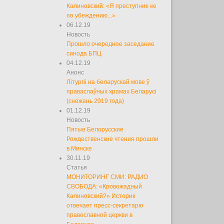
Калиновский: «Я преступник не
по убеждению...»
06.12.19
Новость
Прошло очередное заседание
синода БПЦ
04.12.19
Анонс
Літургіі на беларускай мове ў
праваслаўных храмах Беларусі
(снежань 2019 года)
01.12.19
Новость
Пятые Белорусские
Рождественские чтения прошли
в Минске
30.11.19
Статья
МОНИТОРИНГ СМИ: РАДИО
СВОБОДА: «Кровожадный
Калиновский?» Историк
отвечает пресс-секретарю
православной церкви в