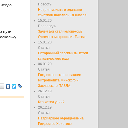
Новость
инскую
Неделя молитв о единстве
христиан началась 18 января
15.01.20
Проповедь
е пути
Зачем Бог стал человеком?
оскольку
Отвечает митрополит Павел.
15.01.20
Статья
Осторожный пессимизм: итоги
католического года
06.01.20
Статья
Рождественское послание
митрополита Минского и
Заславского ПАВЛА
я…
26.12.19
Статья
Кто хотел унии?
26.12.19
Статья
Патриаршее обращение на
Рождество Христово