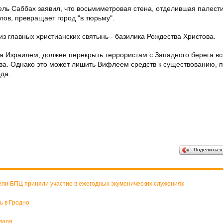
ль Саббах заявил, что восьмиметровая стена, отделившая палест
ов, превращает город "в тюрьму".
з главных христианских святынь - базилика Рождества Христова.
а Израилем, должен перекрыть террористам с Западного берега вс
тва. Однако это может лишить Вифлеем средств к существованию, п
да.
Поделитьс
ели БПЦ приняли участие в ежегодных экуменических служениях
ь в Гродно
варя