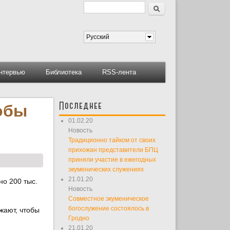
Поиск
Форма поиска
Русский
нтервью
Библиотека
RSS-лента
Последнее
обы
01.02.20
Новость
Традиционно тайком от своих
прихожан представители БПЦ
приняли участие в ежегодных
экуменических служениях
21.01.20
но 200 тыс.
Новость
Совместное экуменическое
богослужение состоялось в
жают, чтобы
Гродно
21.01.20