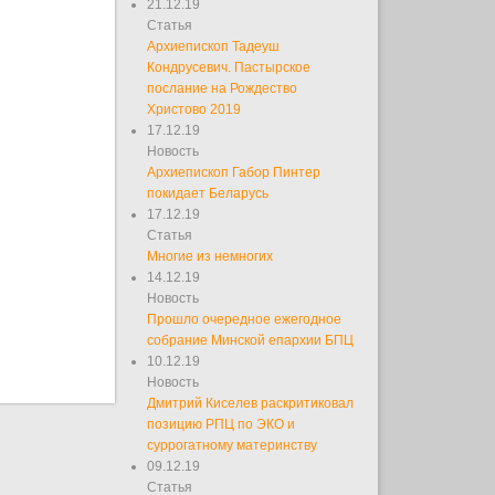
21.12.19
Статья
Архиепископ Тадеуш
Кондрусевич. Пастырское
послание на Рождество
Христово 2019
17.12.19
Новость
Архиепископ Габор Пинтер
покидает Беларусь
17.12.19
Статья
Многие из немногих
14.12.19
Новость
Прошло очередное ежегодное
собрание Минской епархии БПЦ
10.12.19
Новость
Дмитрий Киселев раскритиковал
позицию РПЦ по ЭКО и
суррогатному материнству
09.12.19
Статья