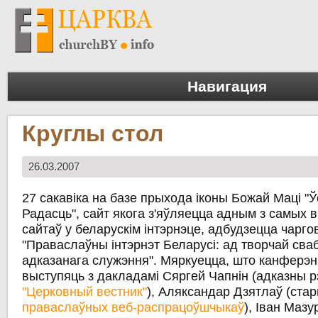
Навигация
Круглы стол
26.03.2007
27 сакавіка на базе прыхода іконы Божай Маці "Ў
Радасць", сайт якога з'яўляецца адным з самых 
сайтаў у беларускім інтэрнэце, адбудзецца чарг
"Праваслаўны інтэрнэт Беларусі: ад творчай сва
адказанага служэння". Мяркуецца, што канферэ
выступяць з дакладамі Сяргей Чапнін (адказны р
"Церковный вестник"
), Аляксандар Дзятлаў (ст
праваслаўных веб-распрацоўшчыкаў
), Іван Мазу