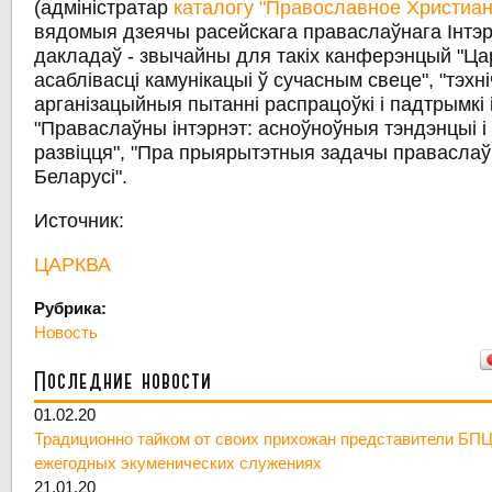
(адміністратар
каталогу "Православное Христиан
вядомыя дзеячы расейскага праваслаўнага Інтэр
дакладаў - звычайны для такіх канферэнцый "Царк
асаблівасці камунікацыі ў сучасным свеце", "тэхні
арганізацыйныя пытанні распрацоўкі і падтрымкі 
"Праваслаўны інтэрнэт: асноўноўныя тэндэнцыі 
развіцця", "Пра прыярытэтныя задачы праваслаў
Беларусі".
Источник:
ЦАРКВА
Рубрика:
Новость
Последние новости
01.02.20
Традиционно тайком от своих прихожан представители БПЦ
ежегодных экуменических служениях
21.01.20