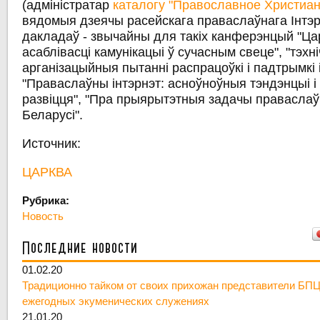
(адміністратар
каталогу "Православное Христиан
вядомыя дзеячы расейскага праваслаўнага Інтэр
дакладаў - звычайны для такіх канферэнцый "Царк
асаблівасці камунікацыі ў сучасным свеце", "тэхні
арганізацыйныя пытанні распрацоўкі і падтрымкі 
"Праваслаўны інтэрнэт: асноўноўныя тэндэнцыі 
развіцця", "Пра прыярытэтныя задачы праваслаў
Беларусі".
Источник:
ЦАРКВА
Рубрика:
Новость
Последние новости
01.02.20
Традиционно тайком от своих прихожан представители БПЦ
ежегодных экуменических служениях
21.01.20