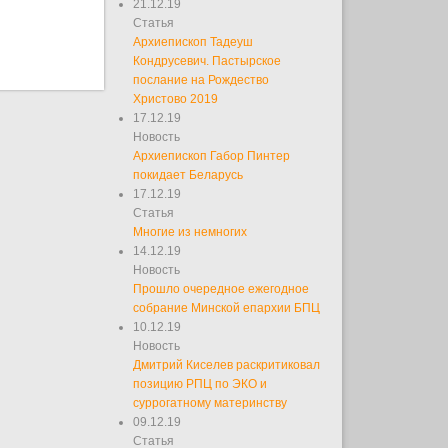
21.12.19
Статья
Архиепископ Тадеуш
Кондрусевич. Пастырское
послание на Рождество
Христово 2019
17.12.19
Новость
Архиепископ Габор Пинтер
покидает Беларусь
17.12.19
Статья
Многие из немногих
14.12.19
Новость
Прошло очередное ежегодное
собрание Минской епархии БПЦ
10.12.19
Новость
Дмитрий Киселев раскритиковал
позицию РПЦ по ЭКО и
суррогатному материнству
09.12.19
Статья