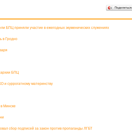
Поделитьс
ели БПЦ приняли участие в ежегодных экуменических служениях
ь в Гродно
варя
пархии БПЦ
О и суррогатному материнству
 в Минске
зни
вал сбор подписей за закон против пропаганды ЛГБТ