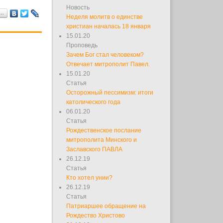
Новость
я…
Неделя молитв о единстве
христиан началась 18 января
15.01.20
Проповедь
Зачем Бог стал человеком?
Отвечает митрополит Павел.
15.01.20
Статья
Осторожный пессимизм: итоги
католического года
06.01.20
Статья
Рождественское послание
митрополита Минского и
Заславского ПАВЛА
26.12.19
Статья
Кто хотел унии?
26.12.19
Статья
Патриаршее обращение на
Рождество Христово