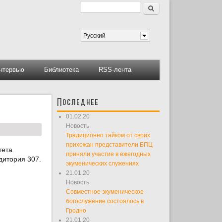
Поиск
Форма поиска
Русский
нтервью
Библиотека
RSS-лента
Последнее
01.02.20
Новость
Традиционно тайком от своих
прихожан представители БПЦ
тета
приняли участие в ежегодных
дитория 307.
экуменических служениях
21.01.20
Новость
Совместное экуменическое
богослужение состоялось в
Гродно
21.01.20