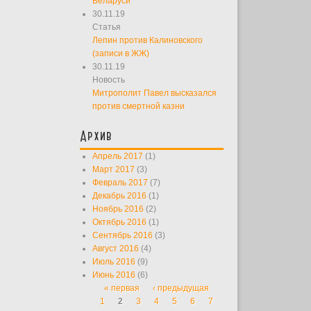
Беларуси
30.11.19
Статья
Лепин против Калиновского
(записи в ЖЖ)
30.11.19
Новость
Митрополит Павел высказался
против смертной казни
Архив
Апрель 2017
(1)
Март 2017
(3)
Февраль 2017
(7)
Декабрь 2016
(1)
Ноябрь 2016
(2)
Октябрь 2016
(1)
Сентябрь 2016
(3)
Август 2016
(4)
Июль 2016
(9)
Июнь 2016
(6)
« первая
‹ предыдущая
Страницы
1
2
3
4
5
6
7