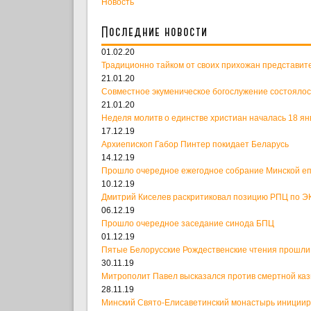
Новость
Последние новости
01.02.20
Традиционно тайком от своих прихожан представит
21.01.20
Совместное экуменическое богослужение состоялос
21.01.20
Неделя молитв о единстве христиан началась 18 ян
17.12.19
Архиепископ Габор Пинтер покидает Беларусь
14.12.19
Прошло очередное ежегодное собрание Минской е
10.12.19
Дмитрий Киселев раскритиковал позицию РПЦ по ЭК
06.12.19
Прошло очередное заседание синода БПЦ
01.12.19
Пятые Белорусские Рождественские чтения прошли
30.11.19
Митрополит Павел высказался против смертной ка
28.11.19
Минский Свято-Елисаветинский монастырь иницииро