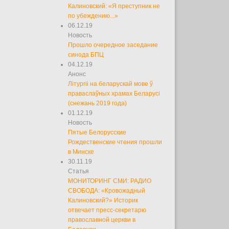
Калиновский: «Я преступник не
по убеждению...»
06.12.19
Новость
Прошло очередное заседание
синода БПЦ
04.12.19
Анонс
Літургіі на беларускай мове ў
праваслаўных храмах Беларусі
(снежань 2019 года)
01.12.19
Новость
Пятые Белорусские
Рождественские чтения прошли
в Минске
30.11.19
Статья
МОНИТОРИНГ СМИ: РАДИО
СВОБОДА: «Кровожадный
Калиновский?» Историк
отвечает пресс-секретарю
православной церкви в