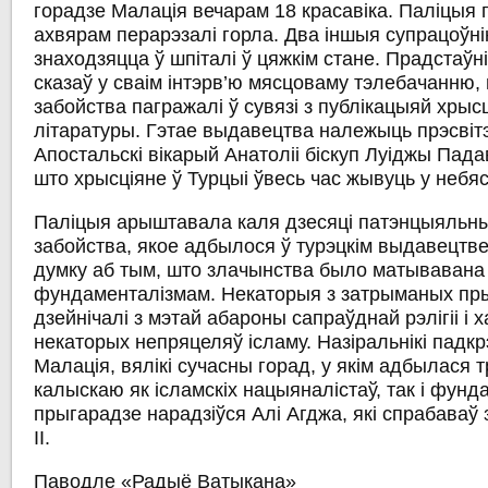
горадзе Малація вечарам 18 красавіка. Паліцыя 
ахвярам перарэзалі горла. Два іншыя супрацоўнік
знаходзяцца ў шпіталі ў цяжкім стане. Прадстаўн
сказаў у сваім інтэрв’ю мясцоваму тэлебачанню,
забойства пагражалі ў сувязі з публікацыяй хрыс
літаратуры. Гэтае выдавецтва належыць прэсвіт
Апостальскі вікарый Анатоліі біскуп Луіджы Пада
што хрысціяне ў Турцыі ўвесь час жывуць у небя
Паліцыя арыштавала каля дзесяці патэнцыяльны
забойства, якое адбылося ў турэцкім выдавецтв
думку аб тым, што злачынства было матывавана 
фундаменталізмам. Некаторыя з затрыманых пры
дзейнічалі з мэтай абароны сапраўднай рэлігіі і 
некаторых непряцеляў ісламу. Назіральнікі падк
Малація, вялікі сучасны горад, у якім адбылася 
калыскаю як ісламскіх нацыяналістаў, так і фунда
прыгарадзе нарадзіўся Алі Агджа, які спрабаваў
ІІ.
Паводле «Радыё Ватыкана»