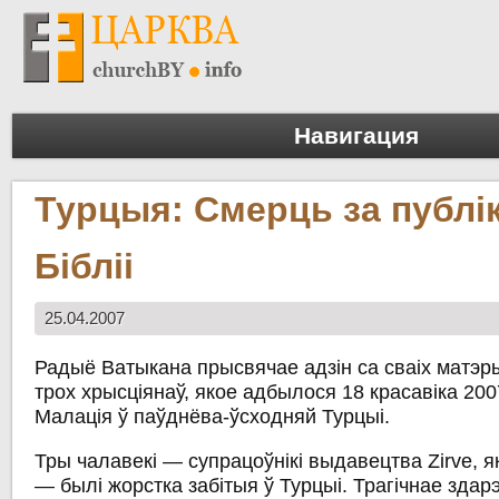
Навигация
Турцыя: Смерць за публ
Бібліі
25.04.2007
Радыё Ватыкана прысвячае адзін са сваіх матэр
трох хрысціянаў, якое адбылося 18 красавіка 2007
Малація ў паўднёва-ўсходняй Турцыі.
Тры чалавекі — супрацоўнікі выдавецтва Zirve, я
— былі жорстка забітыя ў Турцыі. Трагічнае зда