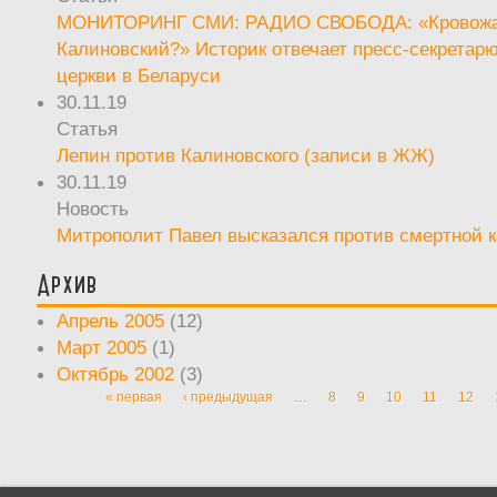
МОНИТОРИНГ СМИ: РАДИО СВОБОДА: «Кровож
Калиновский?» Историк отвечает пресс-секретар
церкви в Беларуси
30.11.19
Статья
Лепин против Калиновского (записи в ЖЖ)
30.11.19
Новость
Митрополит Павел высказался против смертной 
Архив
Апрель 2005
(12)
Март 2005
(1)
Октябрь 2002
(3)
« первая
‹ предыдущая
…
8
9
10
11
12
Страницы