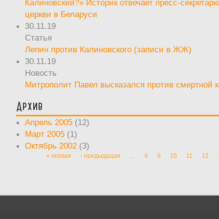
Калиновский?» Историк отвечает пресс-секретар
церкви в Беларуси
30.11.19
Статья
Лепин против Калиновского (записи в ЖЖ)
30.11.19
Новость
Митрополит Павел высказался против смертной 
Архив
Апрель 2005
(12)
Март 2005
(1)
Октябрь 2002
(3)
« первая
‹ предыдущая
…
8
9
10
11
12
Страницы