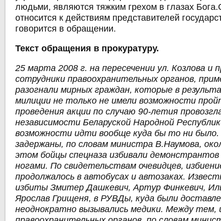
людьми, являются тяжким грехом в глазах Бога.
относится к действиям представителей государст
говорится в обращении.
Текст обращения в прокуратуру.
25 марта 2008 г. на пересечении ул. Козлова и 
сотрудники правоохранительных органов, приме
разогнали мирных граждан, которые в результ
милиции не только не имели возможности прой
проведения акции по случаю 90-летия провозг
независимости Беларуской Народной Республики
возможности идти вообще куда бы то ни было.
задержаны, по словам министра В.Наумова, окол
этом бойцы спецназа избивали демонстрантов 
ногами. По свидетельствам очевидцев, избиен
продолжалось в автобусах и автозаках. Извест
избиты Змитер Дашкевич, Артур Финкевич, Ил
Ярослав Грищеня, в РУВДы, куда были доставл
неоднократно вызывались медики. Между тем, 
правоохранительных органов, по словам минис