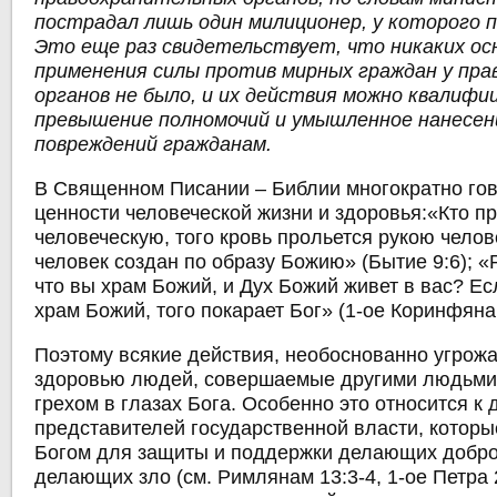
пострадал лишь один милиционер, у которого п
Это еще раз свидетельствует, что никаких ос
применения силы против мирных граждан у пр
органов не было, и их действия можно квалифи
превышение полномочий и умышленное нанесе
повреждений гражданам.
В Священном Писании – Библии многократно гов
ценности человеческой жизни и здоровья:«Кто пр
человеческую, того кровь прольется рукою челов
человек создан по образу Божию» (Бытие 9:6); «
что вы храм Божий, и Дух Божий живет в вас? Ес
храм Божий, того покарает Бог» (1-ое Коринфянам
Поэтому всякие действия, необоснованно угрож
здоровью людей, совершаемые другими людьми
грехом в глазах Бога. Особенно это относится к
представителей государственной власти, котор
Богом для защиты и поддержки делающих добро
делающих зло (см. Римлянам 13:3-4, 1-ое Петра 