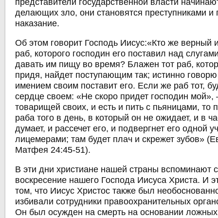
представители государственной власти начинаю
делающих зло, они становятся преступниками и 
наказание.
Об этом говорит Господь Иисус:«Кто же верный 
раб, которого господин его поставил над слугам
давать им пищу во время? Блажен тот раб, котор
придя, найдет поступающим так; истинно говорю
имением своим поставит его. Если же раб тот, бу
сердце своем: «Не скоро придет господин мой», 
товарищей своих, и есть и пить с пьяницами, то 
раба того в день, в который он не ожидает, и в ча
думает, и рассечет его, и подвергнет его одной у
лицемерами; там будет плач и скрежет зубов» (Е
Матфея 24:45-51).
В эти дни христиане нашей страны вспоминают с
воскресение нашего Господа Иисуса Христа. И э
том, что Иисус Христос также был необоснованн
избивали сотрудники правоохранительных органо
Он был осужден на смерть на основании ложных