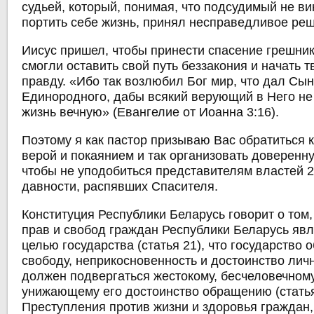
судьей, который, понимая, что подсудимый не ви
портить себе жизнь, принял несправедливое ре
Иисус пришел, чтобы принести спасение грешни
смогли оставить свой путь беззакония и начать т
правду. «Ибо так возлюбил Бог мир, что дал Сы
Единородного, дабы всякий верующий в Него не 
жизнь вечную» (Евангелие от Иоанна 3:16).
Поэтому я как пастор призываю Вас обратиться к
верой и покаянием и так организовать доверенн
чтобы не уподобиться представителям властей 
давности, распявших Спасителя.
Конституция Республики Беларусь говорит о том,
прав и свобод граждан Республики Беларусь яв
целью государства (статья 21), что государство 
свободу, неприкосновенность и достоинство личн
должен подвергаться жестокому, бесчеловечном
унижающему его достоинство обращению (статья
Преступления против жизни и здоровья граждан,