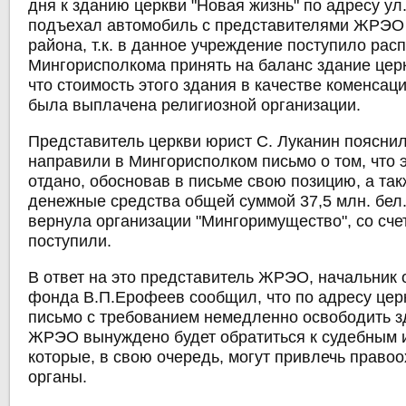
дня к зданию церкви "Новая жизнь" по адресу ул.
подъехал автомобиль с представителями ЖРЭО
района, т.к. в данное учреждение поступило ра
Мингорисполкома принять на баланс здание церкв
что стоимость этого здания в качестве коменсац
была выплачена религиозной организации.
Представитель церкви юрист С. Луканин пояснил
направили в Мингорисполком письмо о том, что э
отдано, обосновав в письме свою позицию, а так
денежные средства общей суммой 37,5 млн. бел.
вернула организации "Мингоримущество", со сче
поступили.
В ответ на это представитель ЖРЭО, начальник 
фонда В.П.Ерофеев сообщил, что по адресу цер
письмо с требованием немедленно освободить з
ЖРЭО вынуждено будет обратиться к судебным 
которые, в свою очередь, могут привлечь право
органы.