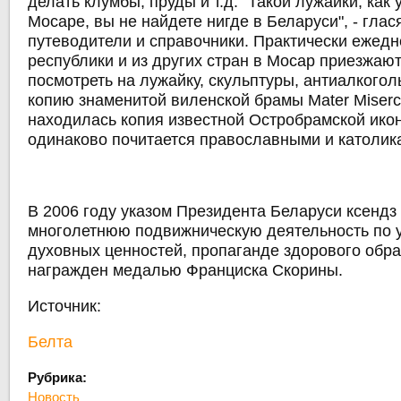
делать клумбы, пруды и т.д. "Такой лужайки, как 
Мосаре, вы не найдете нигде в Беларуси", - глас
путеводители и справочники. Практически ежедн
республики и из других стран в Мосар приезжают
посмотреть на лужайку, скульптуры, антиалкогол
копию знаменитой виленской брамы Mater Miserco
находилась копия известной Остробрамской икон
одинаково почитается православными и католик
В 2006 году указом Президента Беларуси ксендз
многолетнюю подвижническую деятельность по 
духовных ценностей, пропаганде здорового обр
награжден медалью Франциска Скорины.
Источник:
Белта
Рубрика:
Новость