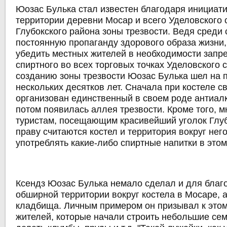
Юозас Булька стал известен благодаря инициати
территории деревни Мосар и всего Уделовского 
Глубокского района зоны трезвости. Ведя среди
постоянную пропаганду здорового образа жизни,
убедить местных жителей в необходимости запр
спиртного во всех торговых точках Уделовского с
созданию зоны трезвости Юозас Булька шел на 
нескольких десятков лет. Сначала при костеле с
организован единственный в своем роде антиал
потом появилась аллея трезвости. Кроме того, 
туристам, посещающим красивейший уголок Глуб
праву считаются костел и территория вокруг нег
употреблять какие-либо спиртные напитки в этом
Ксендз Юозас Булька немало сделал и для благ
обширной территории вокруг костела в Мосаре, а
кладбища. Личным примером он призывал к этом
жителей, которые начали строить небольшие се