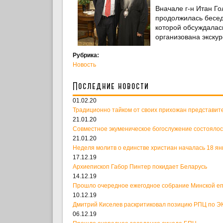
Вначале г-н Итан Г
продолжилась бесед
которой обсуждалас
организована экску
Рубрика:
Новость
Последние новости
01.02.20
Традиционно тайком от своих прихожан представит
21.01.20
Совместное экуменическое богослужение состоялос
21.01.20
Неделя молитв о единстве христиан началась 18 ян
17.12.19
Архиепископ Габор Пинтер покидает Беларусь
14.12.19
Прошло очередное ежегодное собрание Минской е
10.12.19
Дмитрий Киселев раскритиковал позицию РПЦ по ЭК
06.12.19