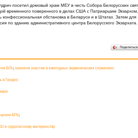
олдрич посетил домовый храм МЕУ в честь Собора Белорусских свя
ой временного поверенного в делах США с Патриаршим Экзархом,
ь конфессиональная обстановка в Беларуси и в Штатах. Затем для 
рсия по зданию административного центра Белорусского Экзархата.
Поделитьс
ели БПЦ приняли участие в ежегодных экуменических служениях
ь в Гродно
варя
пархии БПЦ
О и суррогатному материнству