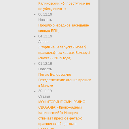
Калиновский: «Я преступник не
по убеждению...»
06.12.19
Новость
Прошло очередное заседание
синода БПЦ
04.12.19
Анонс
Літургіі на беларускай мове ў
праваслаўных храмах Беларусі
(снежань 2019 года)
01.12.19
Новость
Пятые Белорусские
Рождественские чтения прошли
в Минске
30.11.19
Статья
МОНИТОРИНГ СМИ: РАДИО
СВОБОДА: «Кровожадный
Калиновский?» Историк
отвечает пресс-секретарю
православной церкви в