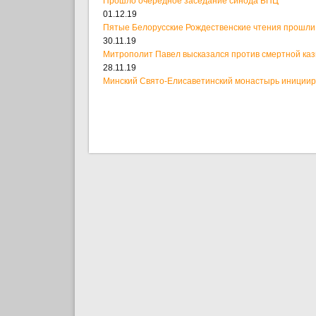
Прошло очередное заседание синода БПЦ
01.12.19
Пятые Белорусские Рождественские чтения прошли
30.11.19
Митрополит Павел высказался против смертной ка
28.11.19
Минский Свято-Елисаветинский монастырь иницииро