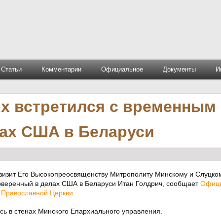
Статьи
Комментарии
Официальное
Документы
И
х встретился с временным
ах США в Беларуси
 визит Его Высокопреосвященству Митрополиту Минскому и Слуцко
веренный в делах США в Беларуси Итан Голдрич, сообщает
Офиц
 Православной Церкви
.
сь в стенах Минского Епархиального управления.