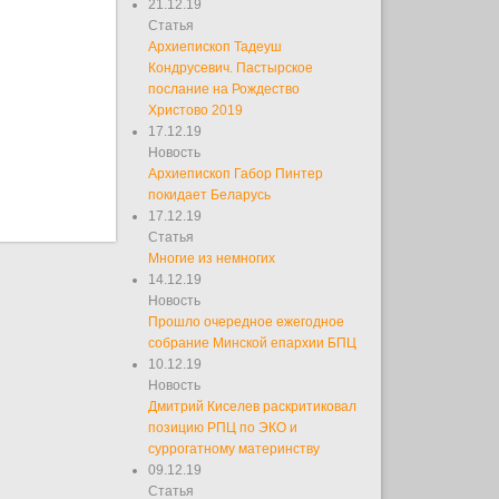
21.12.19
Статья
Архиепископ Тадеуш
Кондрусевич. Пастырское
послание на Рождество
Христово 2019
17.12.19
Новость
Архиепископ Габор Пинтер
покидает Беларусь
17.12.19
Статья
Многие из немногих
14.12.19
Новость
Прошло очередное ежегодное
собрание Минской епархии БПЦ
10.12.19
Новость
Дмитрий Киселев раскритиковал
позицию РПЦ по ЭКО и
суррогатному материнству
09.12.19
Статья