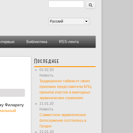
Поиск
Форма поиска
Русский
нтервью
Библиотека
RSS-лента
Последнее
01.02.20
Новость
Традиционно тайком от своих
прихожан представители БПЦ
приняли участие в ежегодных
экуменических служениях
21.01.20
му Филарету
Новость
иальный
Совместное экуменическое
богослужение состоялось в
Гродно
21.01.20