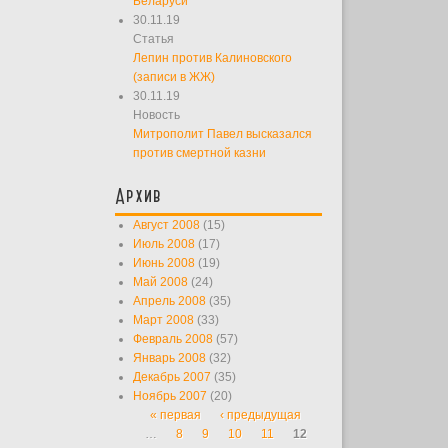
Беларуси
30.11.19
Статья
Лепин против Калиновского
(записи в ЖЖ)
30.11.19
Новость
Митрополит Павел высказался
против смертной казни
Архив
Август 2008
(15)
Июль 2008
(17)
Июнь 2008
(19)
Май 2008
(24)
Апрель 2008
(35)
Март 2008
(33)
Февраль 2008
(57)
Январь 2008
(32)
Декабрь 2007
(35)
Ноябрь 2007
(20)
« первая
‹ предыдущая
Страницы
…
8
9
10
11
12