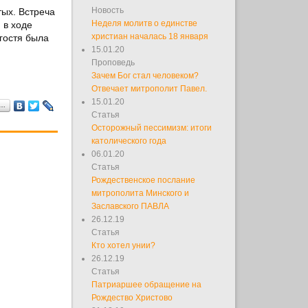
Новость
тых. Встреча
Неделя молитв о единстве
 в ходе
христиан началась 18 января
гостя была
15.01.20
Проповедь
Зачем Бог стал человеком?
Отвечает митрополит Павел.
15.01.20
я…
Статья
Осторожный пессимизм: итоги
католического года
06.01.20
Статья
Рождественское послание
митрополита Минского и
Заславского ПАВЛА
26.12.19
Статья
Кто хотел унии?
26.12.19
Статья
Патриаршее обращение на
Рождество Христово