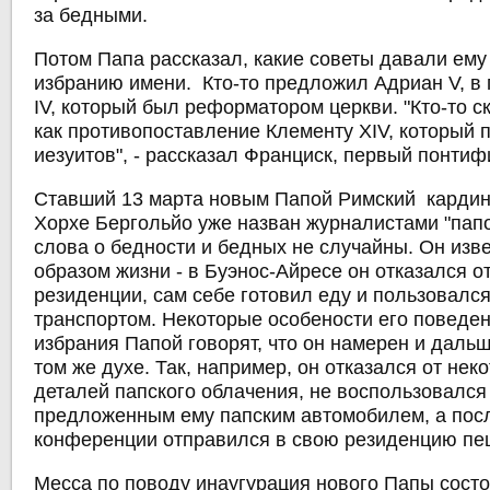
за бедными.
Потом Папа рассказал, какие советы давали ему
избранию имени. Кто-то предложил Адриан V, в
IV, который был реформатором церкви. "Кто-то с
как противопоставление Клементу XIV, который
иезуитов", - рассказал Франциск, первый понтифи
Ставший 13 марта новым Папой Римский кардин
Хорхе Бергольйо уже назван журналистами "пап
слова о бедности и бедных не случайны. Он изв
образом жизни - в Буэнос-Айресе он отказался о
резиденции, сам себе готовил еду и пользовал
транспортом. Некоторые особености его поведе
избрания Папой говорят, что он намерен и даль
том же духе. Так, например, он отказался от нек
деталей папского облачения, не воспользовался
предложенным ему папским автомобилем, а посл
конференции отправился в свою резиденцию пе
Месса по поводу инаугурация нового Папы состо