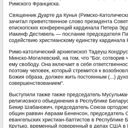
Римского Франциска.
Священник Дуарте да Кунья (Римско-Католическ
зачитал приветственное слово президента Сове
епископских конференций кардинала Петера Эрд
Иакинф Дестивель — послание председателя Па
содействию христианскому единству кардинала К
Римо-католический архиепископ Тадеуш Кондрус
Минско-Могилевский, на том, что "Бог, сотворив
ему свободу. Она включает в себя ответственност
поэтому человек, который стремится к возобнов
Божия образа, должен жить постоянным (...) ду
совершенствованием".
Выступили также также председатель Мусульман
религиозного объединения в Республике Белару
Бекир Шабанович, председатель Союза ортодок
общин раввин Авраам Бененсон, председатель 
евангельских христиан-баптистов в Республике 
Крутько, временный поверенный в делах США в