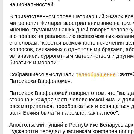
национальностей.
В приветственном слове Патриарший Экзарх все
митрополит Филарет заострил внимание на том, ч
мнению, "гуманизм наших дней говорит человеку
а о правах на реализацию всевозможных желаний
его словам, "кроется возможность появления це
вопросов, связанных с однополыми браками, аб
эвтаназией, суррогатным материнством и други
биоэтики и морали".
Собравшиеся выслушали
телеобращение
Святей
Патриарха Варфоломея.
Патриарх Варфоломей говорил о том, что "кажда
сторона и каждая часть человеческой жизни дол
рассматриваться, преображаться и освящаться д
воля Божия была “и на земле, как на небе”.
Апостольский нунций в Республике Беларусь ар
Гуджеротти передал участникам конференции п