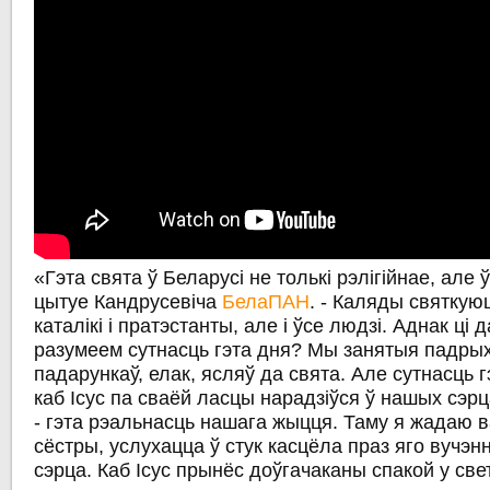
«Гэта свята ў Беларусі не толькі рэлігійнае, але 
цытуе Кандрусевіча
БелаПАН
. - Каляды святкуюц
каталікі і пратэстанты, але і ўсе людзі. Аднак ці
разумеем сутнасць гэта дня? Мы занятыя падры
падарункаў, елак, ясляў да свята. Але сутнасць г
каб Ісус па сваёй ласцы нарадзіўся ў нашых сэр
- гэта рэальнасць нашага жыцця. Таму я жадаю ва
сёстры, услухацца ў стук касцёла праз яго вучэн
сэрца. Каб Ісус прынёс доўгачаканы спакой у све