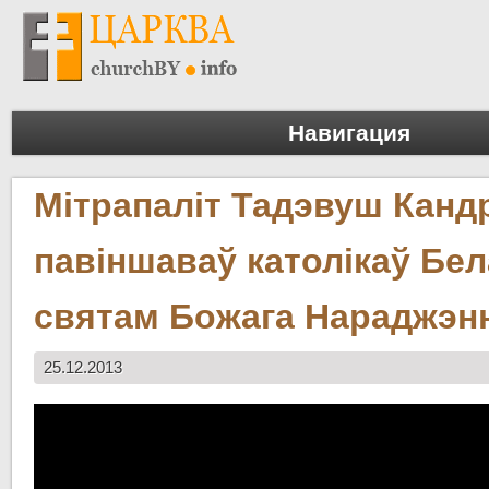
Навигация
Мітрапаліт Тадэвуш Канд
павіншаваў католікаў Бел
святам Божага Нараджэн
25.12.2013