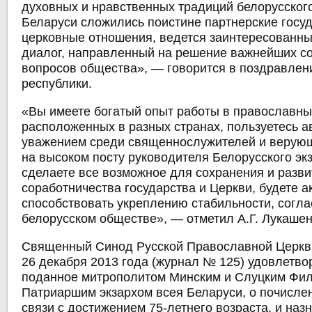
духовных и нравственных традиций белорусского
Беларуси сложились поистине партнерские госу
церковные отношения, ведется заинтересованны
диалог, направленный на решение важнейших с
вопросов общества», — говорится в поздравлен
республики.
«Вы имеете богатый опыт работы в православны
расположенных в разных странах, пользуетесь а
уважением среди священнослужителей и верующ
на высоком посту руководителя Белорусского эк
сделаете все возможное для сохранения и разв
соработничества государства и Церкви, будете а
способствовать укреплению стабильности, согла
белорусском обществе», — отметил А.Г. Лукашен
Священный Синод Русской Православной Церкви
26 декабря 2013 года (журнал № 125) удовлетво
поданное митрополитом Минским и Слуцким Фил
Патриаршим экзархом всея Беларуси, о почислен
связи с достижением 75-летнего возраста, и наз