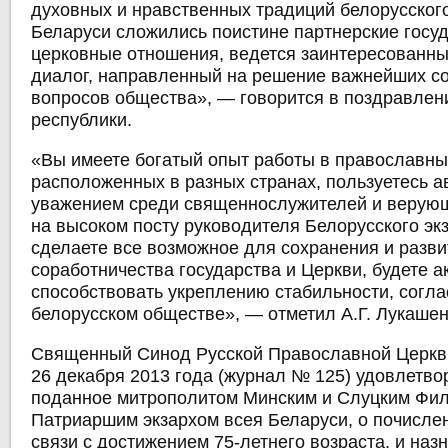
духовных и нравственных традиций белорусского
Беларуси сложились поистине партнерские госу
церковные отношения, ведется заинтересованны
диалог, направленный на решение важнейших с
вопросов общества», — говорится в поздравлен
республики.
«Вы имеете богатый опыт работы в православны
расположенных в разных странах, пользуетесь а
уважением среди священнослужителей и верующ
на высоком посту руководителя Белорусского эк
сделаете все возможное для сохранения и разв
соработничества государства и Церкви, будете а
способствовать укреплению стабильности, согла
белорусском обществе», — отметил А.Г. Лукашен
Священный Синод Русской Православной Церкви
26 декабря 2013 года (журнал № 125) удовлетво
поданное митрополитом Минским и Слуцким Фил
Патриаршим экзархом всея Беларуси, о почислен
связи с достижением 75-летнего возраста, и наз