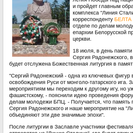
и пройдет главным обр
комплекса "Линия Стал
корреспонденту
БЕЛТА
отделе по делам моло
епархии Белорусской п
церкви.
18 июля, в день памят
Сергия Радонежского, 
будет отслужена Божественная литургия в памят
"Сергий Радонежский - одна из ключевых фигур 
освобождения Руси от монголо-татарского ига. З
мероприятиям мы переходим к другому игу, но у
фашистскому, - пояснили идею проведения фору
делам молодежи БПЦ. - Получается, что память
Сергия Радонежского и наше мероприятие на "Л
объединяют эти две значимые эпохи".
После литургии в Заславле участники фестивал