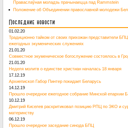
Праваслаўная моладзь прачынаецца пад Rammstein
Положение об Объединении православной молодежи Бе
Последние новости
01.02.20
Традиционно тайком от своих прихожан представители БПЦ
ежегодных экуменических служениях
21.01.20
Совместное экуменическое богослужение состоялось в Гр
21.01.20
Неделя молитв о единстве христиан началась 18 января
17.12.19
Архиепископ Габор Пинтер покидает Беларусь
14.12.19
Прошло очередное ежегодное собрание Минской епархии 
10.12.19
Дмитрий Киселев раскритиковал позицию РПЦ по ЭКО и су
материнству
06.12.19
Прошло очередное заседание синода БПЦ