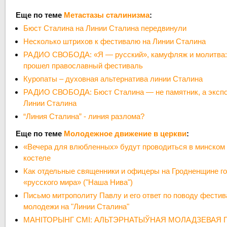
Еще по теме
Метастазы сталинизма
:
Бюст Сталина на Линии Сталина передвинули
Несколько штрихов к фестивалю на Линии Сталина
РАДИО СВОБОДА: «Я — русский», камуфляж и молитва:
прошел православный фестиваль
Куропаты – духовная альтернатива линии Сталина
РАДИО СВОБОДА: Бюст Сталина — не памятник, а экспо
Линии Сталина
“Линия Сталина” - линия разлома?
Еще по теме
Молодежное движение в церкви
:
«Вечера для влюбленных» будут проводиться в минско
костеле
Как отдельные священники и офицеры на Гродненщине го
«русского мира» ("Наша Нива")
Письмо митрополиту Павлу и его ответ по поводу фести
молодежи на "Линии Сталина"
МАНІТОРЫНГ СМІ: АЛЬТЭРНАТЫЎНАЯ МОЛАДЗЕВАЯ 