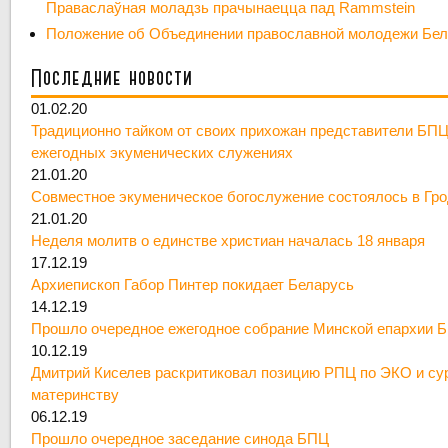
Праваслаўная моладзь прачынаецца пад Rammstein
Положение об Объединении православной молодежи Бе
Последние новости
01.02.20
Традиционно тайком от своих прихожан представители БПЦ
ежегодных экуменических служениях
21.01.20
Совместное экуменическое богослужение состоялось в Гр
21.01.20
Неделя молитв о единстве христиан началась 18 января
17.12.19
Архиепископ Габор Пинтер покидает Беларусь
14.12.19
Прошло очередное ежегодное собрание Минской епархии 
10.12.19
Дмитрий Киселев раскритиковал позицию РПЦ по ЭКО и су
материнству
06.12.19
Прошло очередное заседание синода БПЦ