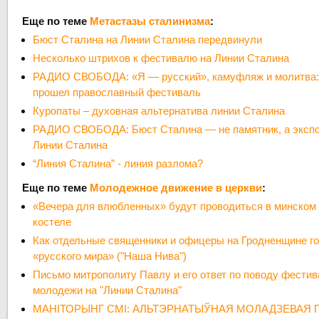
Еще по теме
Метастазы сталинизма
:
Бюст Сталина на Линии Сталина передвинули
Несколько штрихов к фестивалю на Линии Сталина
РАДИО СВОБОДА: «Я — русский», камуфляж и молитва:
прошел православный фестиваль
Куропаты – духовная альтернатива линии Сталина
РАДИО СВОБОДА: Бюст Сталина — не памятник, а экспо
Линии Сталина
“Линия Сталина” - линия разлома?
Еще по теме
Молодежное движение в церкви
:
«Вечера для влюбленных» будут проводиться в минско
костеле
Как отдельные священники и офицеры на Гродненщине го
«русского мира» ("Наша Нива")
Письмо митрополиту Павлу и его ответ по поводу фести
молодежи на "Линии Сталина"
МАНІТОРЫНГ СМІ: АЛЬТЭРНАТЫЎНАЯ МОЛАДЗЕВАЯ 