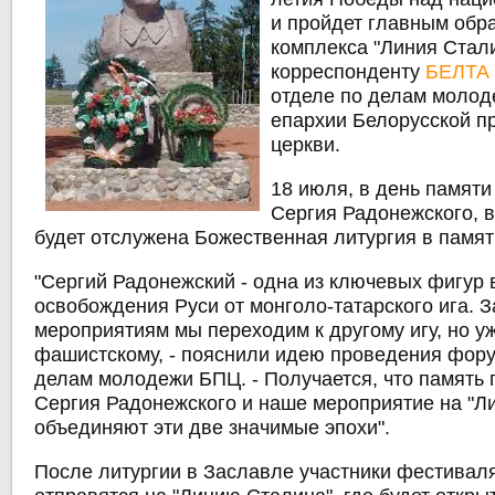
и пройдет главным обр
комплекса "Линия Стал
корреспонденту
БЕЛТА
отделе по делам моло
епархии Белорусской п
церкви.
18 июля, в день памят
Сергия Радонежского, 
будет отслужена Божественная литургия в памят
"Сергий Радонежский - одна из ключевых фигур 
освобождения Руси от монголо-татарского ига. З
мероприятиям мы переходим к другому игу, но у
фашистскому, - пояснили идею проведения фору
делам молодежи БПЦ. - Получается, что память
Сергия Радонежского и наше мероприятие на "Л
объединяют эти две значимые эпохи".
После литургии в Заславле участники фестивал