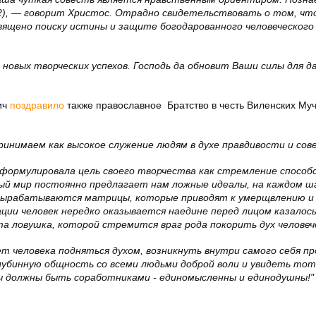
 32), — говорит Христос. Отрадно свидетельствовать о том, чт
вящено поиску истины и защите богодарованного человеческого
новых творческих успехов. Господь да обновит Ваши силы для 
ич
поздравило
также православное Братство в честь Виленских Муч
инимаем как высокое служение людям в духе правдивости и сов
сформулировала цель своего творчества как стремление спосо
ый мир постоянно предлагает нам ложные идеалы, на каждом шаг
- вырабатываются матрицы, которые приводят к умерщвлению и
ции человек нередко оказывается наедине перед лицом казалос
а ловушка, которой стремится враг рода покорить дух человеч
т человека подняться духом, возникнуть внутри самого себя п
лубинную общность со всеми людьми доброй воли и увидеть тот
мы должны быть соработниками - единомысленны и единодушны!"