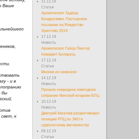
21.12.19
о Ваше
Статья
Архиепископ Тадеуш
Кондрусевич. Пастырское
послание на Рождество
дальнейшего
Христово 2019
17.12.19
Новость
еников,
Архиепископ Габор Пинтер
покидает Беларусь
17.12.19
ести.
Статья
Многие из немногих
бствовать
14.12.19
у - и в
Новость
 попранию
Прошло очередное ежегодное
ь бы
собрание Минской епархии БПЦ
еский.
10.12.19
Новость
ротив
Дмитрий Киселев раскритиковал
 свет, к
позицию РПЦ по ЭКО и
суррогатному материнству
09.12.19
Статья