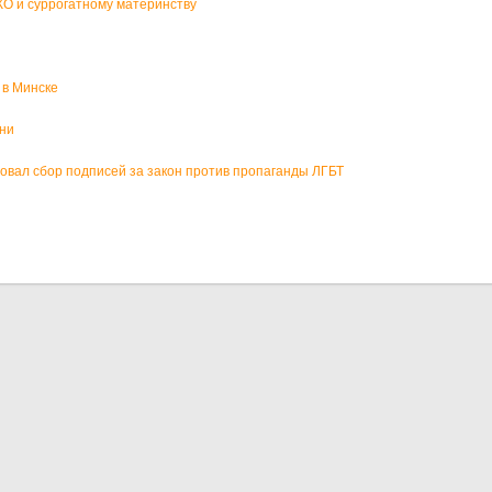
О и суррогатному материнству
 в Минске
зни
вал сбор подписей за закон против пропаганды ЛГБТ