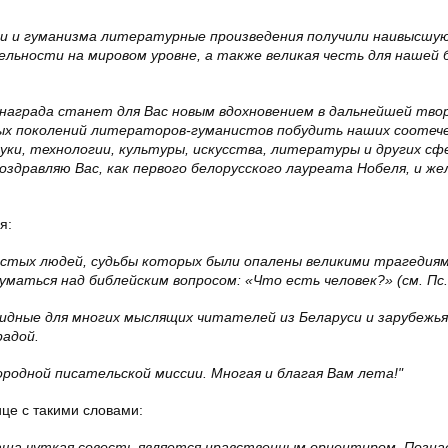
 и гуманизма литературные произведения получили наивысшую
ьности на мировом уровне, а также великая честь для нашей 
 награда станет для Вас новым вдохновением в дальнейшей тво
ых поколений литераторов-гуманистов побудить наших соотеч
ки, технологии, культуры, искусства, литературы и других сф
оздравляю Вас, как первого белорусского лауреата Нобеля, и ж
я:
остых людей, судьбы которых были опалены великими трагедиям
аться над библейским вопросом: «Что есть человек?» (см. Пс. 
видные для многих мыслящих читателей из Беларуси и зарубежья
адой.
родной писательской миссии. Многая и благая Вам лета!"
це с такими словами:
аша чуткая совесть является нравственным ориентиром. Позна