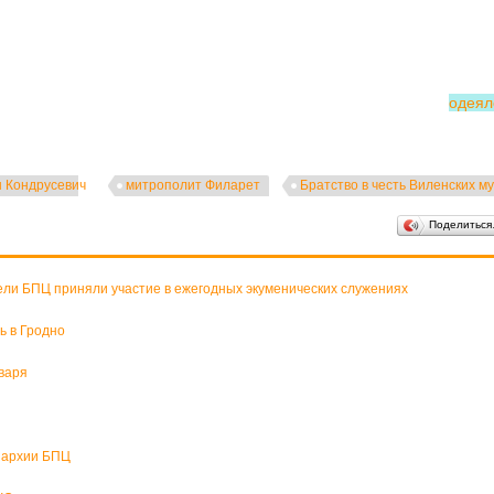
одеял
 Кондрусевич
митрополит Филарет
Братство в честь Виленских м
Поделитьс
ели БПЦ приняли участие в ежегодных экуменических служениях
ь в Гродно
варя
пархии БПЦ