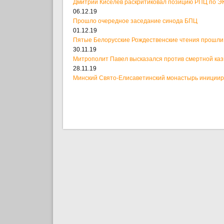
Дмитрий Киселев раскритиковал позицию РПЦ по ЭК
06.12.19
Прошло очередное заседание синода БПЦ
01.12.19
Пятые Белорусские Рождественские чтения прошли
30.11.19
Митрополит Павел высказался против смертной ка
28.11.19
Минский Свято-Елисаветинский монастырь иницииро