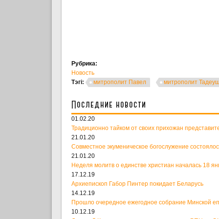
Рубрика:
Новость
Тэгі:
митрополит Павел
митрополит Тадеуш
Последние новости
01.02.20
Традиционно тайком от своих прихожан представит
21.01.20
Совместное экуменическое богослужение состоялос
21.01.20
Неделя молитв о единстве христиан началась 18 ян
17.12.19
Архиепископ Габор Пинтер покидает Беларусь
14.12.19
Прошло очередное ежегодное собрание Минской е
10.12.19