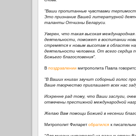
"Ваши пропитанные чувствами терпимости
Это признание Вашей литературной деятел
таланты Отчизны Беларуси.
Уверен, что такая высокая международная
деятельности, поможет в воспитании нов
стремятся к новым высотам в областях нау
деятельности человека. От всего сердца п
Божьего благословения".
В
поздравлении
митрополита Павла говоритс
"В Ваших книгах звучит соборный голос пр
Ваше творчество приглашает всех нас задум
Искренне рад тому, что Ваши заслуги, оче
отмечены престижной международной нагр
Желаю Вам помощи Божией в несении благо
Митрополит Филарет
обратился
к писательни
"Для многих читателей из разных стран В