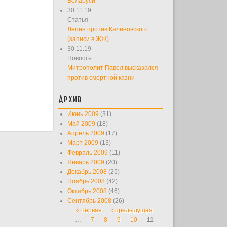
Беларуси
30.11.19
Статья
Лепин против Калиновского
(записи в ЖЖ)
30.11.19
Новость
Митрополит Павел высказался
против смертной казни
Архив
Июнь 2009
(31)
Май 2009
(18)
Апрель 2009
(17)
Март 2009
(13)
Февраль 2009
(11)
Январь 2009
(20)
Декабрь 2008
(25)
Ноябрь 2008
(42)
Октябрь 2008
(46)
Сентябрь 2008
(26)
« первая
‹ предыдущая
Страницы
…
7
8
9
10
11