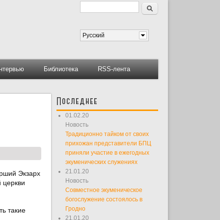
Поиск
Форма поиска
Русский
нтервью
Библиотека
RSS-лента
Последнее
01.02.20
Новость
Традиционно тайком от своих
прихожан представители БПЦ
приняли участие в ежегодных
экуменических служениях
21.01.20
рший Экзарх
Новость
й церкви
Совместное экуменическое
богослужение состоялось в
Гродно
ть такие
21.01.20