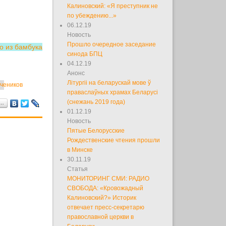
Калиновский: «Я преступник не
по убеждению...»
06.12.19
Новость
Прошло очередное заседание
о из бамбука
синода БПЦ
04.12.19
Анонс
Літургіі на беларускай мове ў
учеников
праваслаўных храмах Беларусі
(снежань 2019 года)
я…
01.12.19
Новость
Пятые Белорусские
Рождественские чтения прошли
в Минске
30.11.19
Статья
МОНИТОРИНГ СМИ: РАДИО
СВОБОДА: «Кровожадный
Калиновский?» Историк
отвечает пресс-секретарю
православной церкви в