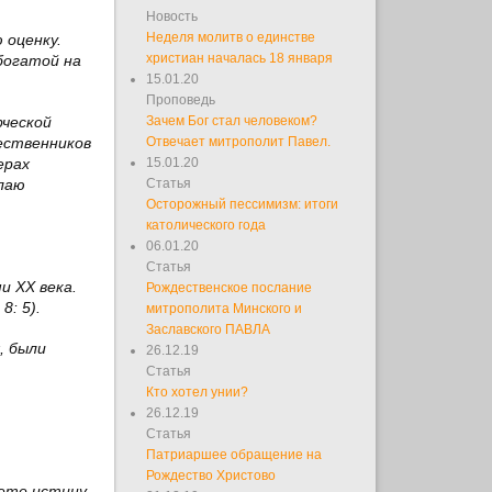
Новость
Неделя молитв о единстве
 оценку.
христиан началась 18 января
богатой на
15.01.20
Проповедь
рческой
Зачем Бог стал человеком?
ественников
Отвечает митрополит Павел.
ерах
15.01.20
елаю
Статья
Осторожный пессимизм: итоги
католического года
06.01.20
Статья
и ХХ века.
Рождественское послание
8: 5).
митрополита Минского и
Заславского ПАВЛА
, были
26.12.19
Статья
Кто хотел унии?
26.12.19
Статья
Патриаршее обращение на
Рождество Христово
ете истину,