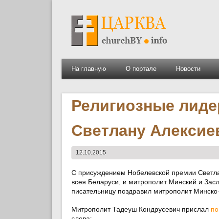
На главную
О портале
Новости
Религиозные лиде
Светлану Алексие
12.10.2015
С присуждением Нобелевской премии Светла
всея Беларуси, и митрополит Минский и Зас
писательницу поздравил митрополит Минско
Митрополит Тадеуш Кондрусевич прислал
по
слова: