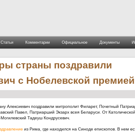
Статьи
Комментарии
Официальное
Документы
И
ры страны поздравили
вич с Нобелевской премией
ну Алексиевич поздравили митрополит Филарет, Почетный Патриа
лавский Павел, Патриарший Экзарх всея Беларуси. От Католическо
-Могилевский Тадеуш Кондрусевич.
здравление
из Рима, где находился на Синоде епископов. В нем ес