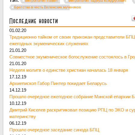
Тэгі:
митрополит Павел
митрополит Тадеуш Кондрусевич
Братство в честь Виленских мучеников
Последние новости
01.02.20
Традиционно тайком от своих прихожан представители БПЦ
ежегодных экуменических служениях
21.01.20
Совместное экуменическое богослужение состоялось в Гр
21.01.20
Неделя молитв о единстве христиан началась 18 января
17.12.19
Архиепископ Габор Пинтер покидает Беларусь
14.12.19
Прошло очередное ежегодное собрание Минской епархии 
10.12.19
Дмитрий Киселев раскритиковал позицию РПЦ по ЭКО и су
материнству
06.12.19
Прошло очередное заседание синода БПЦ