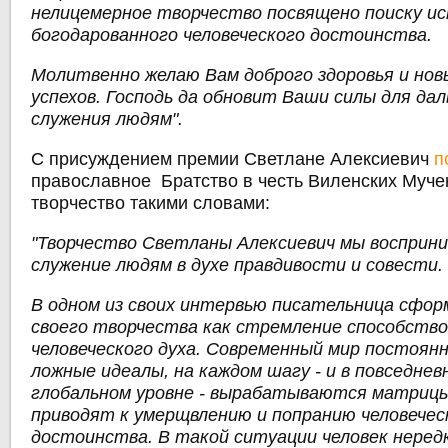
нелицемерное творчество посвящено поиску и
богодарованного человеческого достоинства.
Молитвенно желаю Вам доброго здоровья и нов
успехов. Господь да обновит Ваши силы для да
служения людям".
С присуждением премии Светлане Алексиевич
п
православное Братство в честь Виленских Мучен
творчество такими словами:
"Творчество Светланы Алексиевич мы восприни
служение людям в духе правдивости и совести.
В одном из своих интервью писательница сфор
своего творчества как стремление способств
человеческого духа. Современный мир постоян
ложные идеалы, на каждом шагу - и в повседнев
глобальном уровне - вырабатываются матриц
приводят к умерщвлению и попранию человечес
достоинства. В такой ситуации человек неред