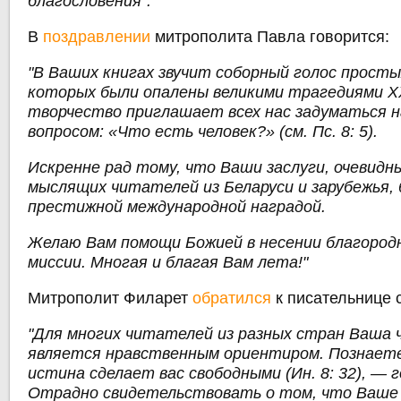
благословения".
В
поздравлении
митрополита Павла говорится:
"В Ваших книгах звучит соборный голос просты
которых были опалены великими трагедиями Х
творчество приглашает всех нас задуматься н
вопросом: «Что есть человек?» (см. Пс. 8: 5).
Искренне рад тому, что Ваши заслуги, очевидн
мыслящих читателей из Беларуси и зарубежья,
престижной международной наградой.
Желаю Вам помощи Божией в несении благород
миссии. Многая и благая Вам лета!"
Митрополит Филарет
обратился
к писательнице 
"Для многих читателей из разных стран Ваша 
является нравственным ориентиром. Познаете
истина сделает вас свободными (Ин. 8: 32), — 
Отрадно свидетельствовать о том, что Ваше 