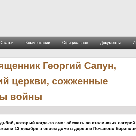
Статьи
Комментарии
Официальное
Документы
И
ященник Георгий Сапун,
й церкви, сожженные
ды войны
дьбой, который когда-то смог сбежать со сталинских лагерей
 жизни 13 декабря в своем доме в деревне Почапово Баранов