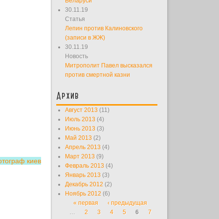
Беларуси
30.11.19
Статья
Лепин против Калиновского
(записи в ЖЖ)
30.11.19
Новость
Митрополит Павел высказался
против смертной казни
Архив
Август 2013
(11)
Июль 2013
(4)
Июнь 2013
(3)
Май 2013
(2)
Апрель 2013
(4)
Март 2013
(9)
тограф киев
Февраль 2013
(4)
Январь 2013
(3)
Декабрь 2012
(2)
Ноябрь 2012
(6)
« первая
‹ предыдущая
Страницы
…
2
3
4
5
6
7