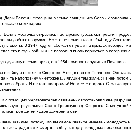
в д. Доры Воложинского р-на в семье священника Саввы Ивановича
ительскую семинарию.
а. Если в местечке открылись пастырские курсы, сын решил продол
изанам добывать оружие. Но это не помешало в 1944 году Советск
оту в шахты. В 1947 году он сбежал оттуда и на крышах поездов, м
спас его в годы войны и не позволил вновь вернуться в лагерную а
кую духовную семинарию, а в 1954 начинает служить в Почапово.
ви в войну и пожгли: в Своротве, Ятве, в нашем Почапово. Осталас
а и та наполовину уничтожена. Лягушки там жили. Я в ней потом 
пово собрать. И в итоге построили! На месте старого. Столько вре
 священник.
ми и с помощью жертвователей священник восстановил две разруш
никальную треугольную Свято-Троицкую в д. Своротва. С матушкой
стались трое детей - двое дочерей и сын.
рошему завидую, потому что вы самое главное имеете - молодость и
 только страдания и смерть: войну, каторгу, голодные послевоенны