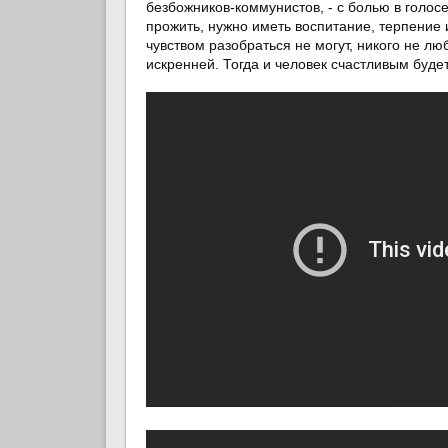
безбожников-коммунистов, - с болью в голос
прожить, нужно иметь воспитание, терпение и
чувством разобраться не могут, никого не лю
искренней. Тогда и человек счастливым будет