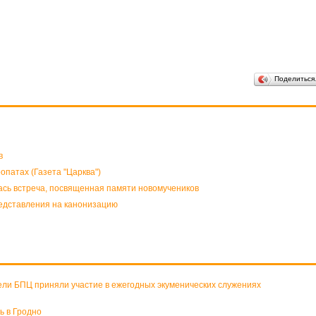
Поделитьс
в
опатах (Газета "Царква")
ась встреча, посвященная памяти новомучеников
едставления на канонизацию
ели БПЦ приняли участие в ежегодных экуменических служениях
ь в Гродно