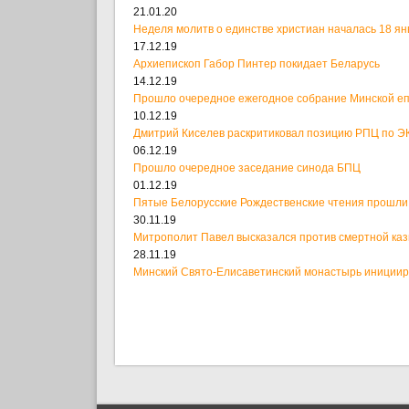
21.01.20
Неделя молитв о единстве христиан началась 18 ян
17.12.19
Архиепископ Габор Пинтер покидает Беларусь
14.12.19
Прошло очередное ежегодное собрание Минской е
10.12.19
Дмитрий Киселев раскритиковал позицию РПЦ по ЭК
06.12.19
Прошло очередное заседание синода БПЦ
01.12.19
Пятые Белорусские Рождественские чтения прошли
30.11.19
Митрополит Павел высказался против смертной ка
28.11.19
Минский Свято-Елисаветинский монастырь иницииро