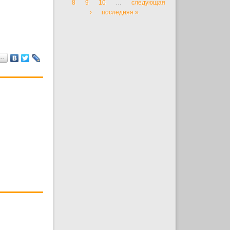
8
9
10
…
следующая
›
последняя »
я…