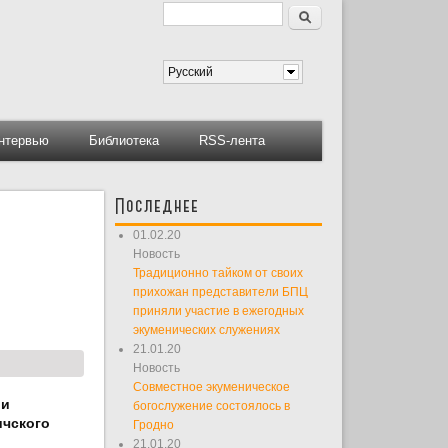
Поиск
Форма поиска
Русский
нтервью
Библиотека
RSS-лента
Последнее
01.02.20
Новость
Традиционно тайком от своих
прихожан представители БПЦ
приняли участие в ежегодных
экуменических служениях
21.01.20
Новость
Совместное экуменическое
 и
богослужение состоялось в
ичского
Гродно
21.01.20