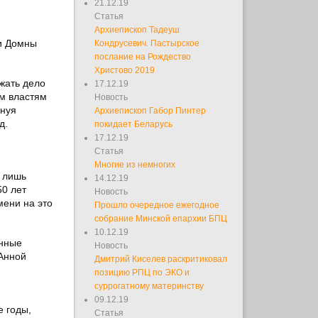
21.12.19
Статья
Архиепископ Тадеуш
 и Домны
Кондрусевич. Пастырское
послание на Рождество
Христово 2019
жать дело
17.12.19
им властям
Новость
инуя
Архиепископ Габор Пинтер
д.
покидает Беларусь
17.12.19
Статья
Многие из немногих
ь лишь
14.12.19
50 лет
Новость
мени на это
Прошло очередное ежегодное
собрание Минской епархии БПЦ
10.12.19
енные
Новость
 Анной
Дмитрий Киселев раскритиковал
позицию РПЦ по ЭКО и
суррогатному материнству
09.12.19
е годы,
Статья