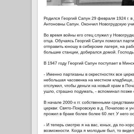
Родился Георгий Сапун 29 февраля 1924 г. 
Антоновны Сапун. Окончил Новогрудскую уч
Во время войны его отец служил у Новогрудк
отца. Обучаясь Георгий Сапун помогал парт
отправить юношу в сибирские лагеря, на раб
большие станции, добирался домой. Господь 
В 1947 году Георгий Сапун поступает в Минс
- Именно партизаны в окрестностях все церк
небольшая часовенка на местном кладбище, д
отслужил, чтобы деньги на новый храм в Поча
ушло, страшно подумать, - вспоминал позже
В начале 2000-х гг. собственными средства
церкви: Свято-Покровскую в д. Почапово и у
прожил в браке более более 60 лет. У него о
- И теперь смотрю я на вас, юных, да по-хо
возможности. Когда я молодым был, то видел