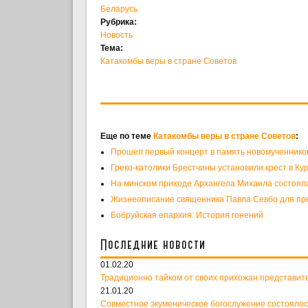
Беларусь
Рубрика:
Новость
Тема:
Катакомбы веры в стране Советов
Еще по теме
Катакомбы веры в стране Советов
:
Прошел первый концерт в память новомученнико
Греко-католики Брестчины установили крест в Кур
На минском приходе Архангела Михаила состоял
Жизнеописание священника Павла Севбо для пр
Бобруйская епархия: История гонений
Последние новости
01.02.20
Традиционно тайком от своих прихожан представит
21.01.20
Совместное экуменическое богослужение состоялос