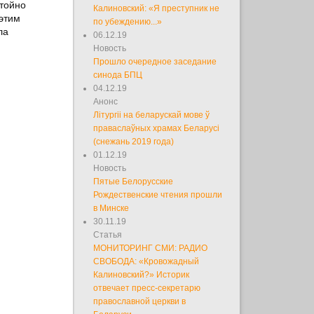
стойно
Калиновский: «Я преступник не
 этим
по убеждению...»
ла
06.12.19
Новость
Прошло очередное заседание
синода БПЦ
04.12.19
Анонс
Літургіі на беларускай мове ў
праваслаўных храмах Беларусі
(снежань 2019 года)
01.12.19
Новость
Пятые Белорусские
Рождественские чтения прошли
в Минске
30.11.19
Статья
МОНИТОРИНГ СМИ: РАДИО
СВОБОДА: «Кровожадный
Калиновский?» Историк
отвечает пресс-секретарю
православной церкви в