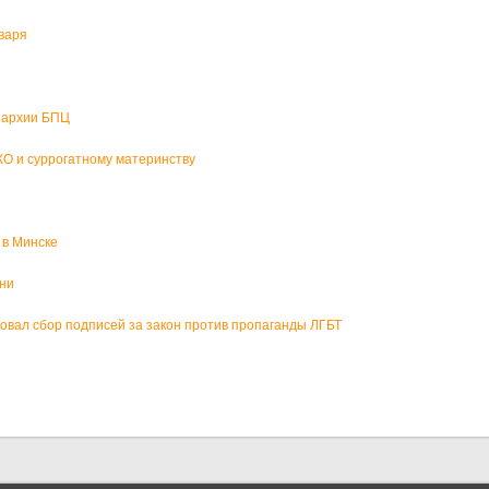
варя
пархии БПЦ
О и суррогатному материнству
 в Минске
зни
вал сбор подписей за закон против пропаганды ЛГБТ