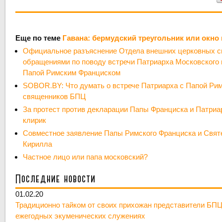
Еще по теме
Гавана: бермудский треугольник или окн
Официальное разъяснение Отдела внешних церковных св
обращениями по поводу встречи Патриарха Московского 
Папой Римским Франциском
SOBOR.BY: Что думать о встрече Патриарха с Папой Ри
священников БПЦ
За протест против декларации Папы Франциска и Патри
клирик
Совместное заявление Папы Римского Франциска и Свят
Кирилла
Частное лицо или папа московский?
Последние новости
01.02.20
Традиционно тайком от своих прихожан представители БПЦ
ежегодных экуменических служениях