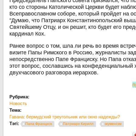
Председатель Папского совета признался, что по
кто со стороны Католической Церкви будет набл
Всеправославном соборе, который пройдет на ос
"Думаю, что Патриарх Константинопольский выш
Святейшему Отцу, и он решит, кто будет его предс
кардинал Кох.
Ранее вопрос о том, шла ли речь во время встр
визите Папы Римского в Россию, журналисты за
непосредственно Папе Франциску. Но Папа отказ
этот вопрос, сославшись на конфеденциальный 
двухчасового разговора иерархов.
п
Рубрика:
Новость
Тема:
Гавана: бермудский треугольник или окно надежды?
Тэгі:
Папа Франциск
Патриарх Кирилл
экуменізм