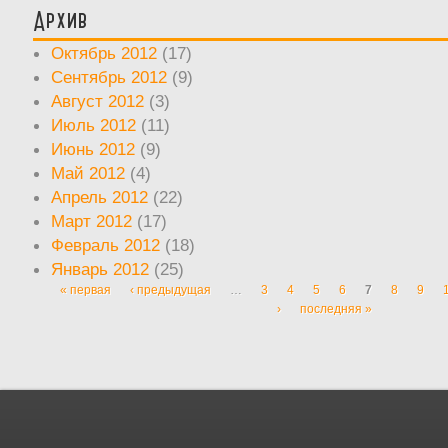
Архив
Октябрь 2012
(17)
Сентябрь 2012
(9)
Август 2012
(3)
Июль 2012
(11)
Июнь 2012
(9)
Май 2012
(4)
Апрель 2012
(22)
Март 2012
(17)
Февраль 2012
(18)
Январь 2012
(25)
« первая
‹ предыдущая
…
3
4
5
6
7
8
9
Страницы
›
последняя »