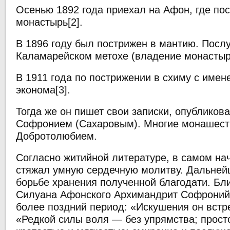
Осенью 1892 года приехал на Афон, где по
монастырь[2].
В 1896 году был пострижен в мантию. Посл
Каламарейском метохе (владение монастыря
В 1911 года по пострижении в схиму с име
эконома[3].
Тогда же он пишет свои записки, опубликов
Софронием (Сахаровым). Многие монашес
Добротолюбием.
Согласно житийной литературе, в самом на
стяжал умную сердечную молитву. Дальне
борьбе хранения полученной благодати. Бли
Силуана Афонского Архимандрит Софроний 
более поздний период: «Искушения он встр
«Редкой силы воля — без упрямства; прост