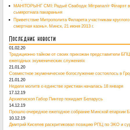
МАНІТОРЫНГ СМІ: Радыё Свабода: Мітрапаліт Філарэт в
сьмяротнага пакараньня
Приветствие Митрополита Филарета участникам круглого 
смертная казнь». Минск, 21 июня 2013 г.
Последние новости
01.02.20
Традиционно тайком от своих прихожан представители БПЦ
ежегодных экуменических служениях
21.01.20
Совместное экуменическое богослужение состоялось в Гр
21.01.20
Неделя молитв о единстве христиан началась 18 января
17.12.19
Архиепископ Габор Пинтер покидает Беларусь
14.12.19
Прошло очередное ежегодное собрание Минской епархии 
10.12.19
Дмитрий Киселев раскритиковал позицию РПЦ по ЭКО и су