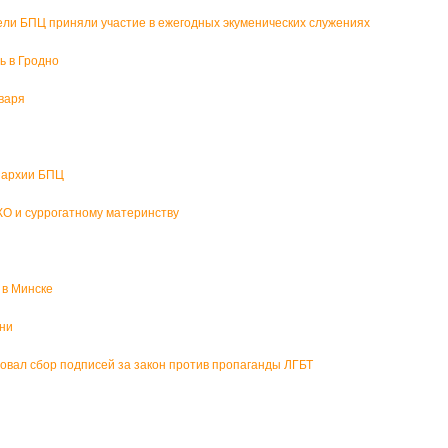
ели БПЦ приняли участие в ежегодных экуменических служениях
ь в Гродно
варя
пархии БПЦ
О и суррогатному материнству
 в Минске
зни
вал сбор подписей за закон против пропаганды ЛГБТ