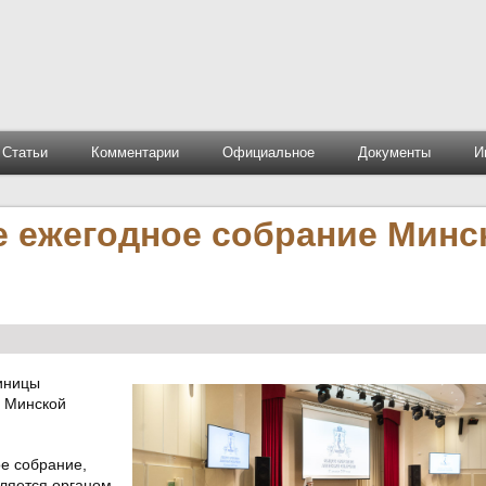
Статьи
Комментарии
Официальное
Документы
И
 ежегодное собрание Минс
тиницы
е Минской
ое собрание,
ляется органом