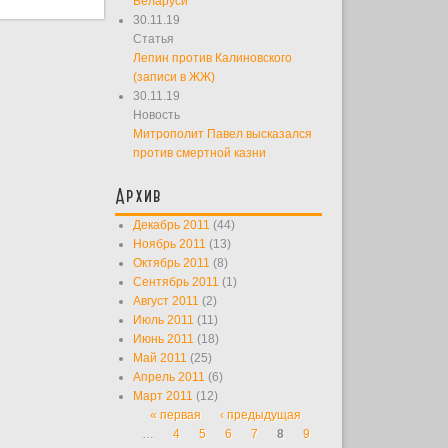
Беларуси
30.11.19
Статья
Лепин против Калиновского
(записи в ЖЖ)
30.11.19
Новость
Митрополит Павел высказался
против смертной казни
Архив
Декабрь 2011
(44)
Ноябрь 2011
(13)
Октябрь 2011
(8)
Сентябрь 2011
(1)
Август 2011
(2)
Июль 2011
(11)
Июнь 2011
(18)
Май 2011
(25)
Апрель 2011
(6)
Март 2011
(12)
« первая
‹ предыдущая
Страницы
…
4
5
6
7
8
9