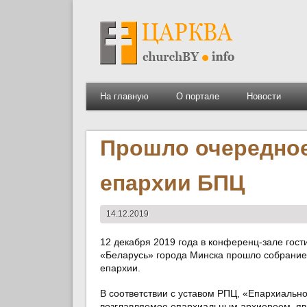
На главную
О портале
Новости
Прошло очередное
епархии БПЦ
14.12.2019
12 декабря 2019 года в конференц-зале гос
«Беларусь» города Минска прошло собрани
епархии.
В соответствии с уставом РПЦ, «Епархиальн
возглавляемое епархиальным архиереем, яв