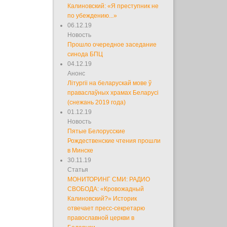
Калиновский: «Я преступник не
по убеждению...»
06.12.19
Новость
Прошло очередное заседание
синода БПЦ
04.12.19
Анонс
Літургіі на беларускай мове ў
праваслаўных храмах Беларусі
(снежань 2019 года)
01.12.19
Новость
Пятые Белорусские
Рождественские чтения прошли
в Минске
30.11.19
Статья
МОНИТОРИНГ СМИ: РАДИО
СВОБОДА: «Кровожадный
Калиновский?» Историк
отвечает пресс-секретарю
православной церкви в