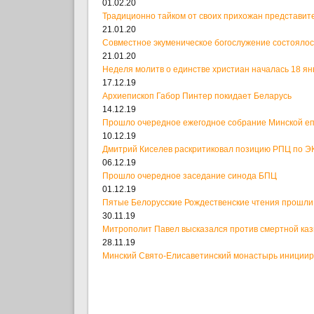
01.02.20
Традиционно тайком от своих прихожан представит
21.01.20
Совместное экуменическое богослужение состоялос
21.01.20
Неделя молитв о единстве христиан началась 18 ян
17.12.19
Архиепископ Габор Пинтер покидает Беларусь
14.12.19
Прошло очередное ежегодное собрание Минской е
10.12.19
Дмитрий Киселев раскритиковал позицию РПЦ по ЭК
06.12.19
Прошло очередное заседание синода БПЦ
01.12.19
Пятые Белорусские Рождественские чтения прошли
30.11.19
Митрополит Павел высказался против смертной ка
28.11.19
Минский Свято-Елисаветинский монастырь иницииро