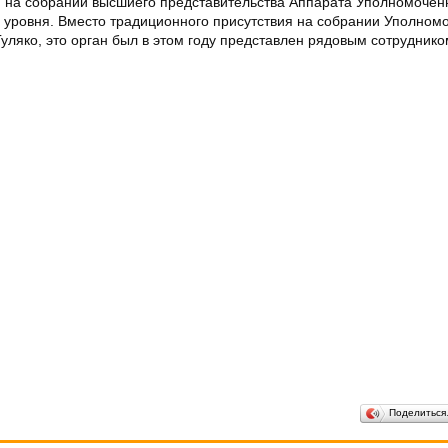
 на собрании высшиего представительства Аппарата Уполномочен
 уровня. Вместо традиционного присутствия на собрании Уполном
ляко, это орган был в этом году представлен рядовым сотруднико
Поделитьс