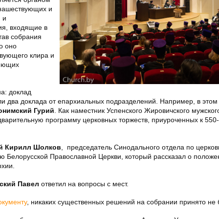
онашествующих и
 и
я, входящие в
став собрания
о оно
ствующего клира и
ляющих
а: доклад
и два доклада от епархиальных подразделений. Например, в этом 
онимский Гурий
. Как наместник Успенского Жировичского мужског
дварительную программу церковных торжеств, приуроченных к 550
.
й Кирилл Шолков
, председатель Синодального отдела по церков
ю Белорусской Православной Церкви, который рассказал о положе
рхии.
ский Павел
ответил на вопросы с мест.
окументу
, никаких существенных решений на собрании принято не 