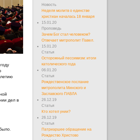
Новость
Неделя молитв о единстве
христиан началась 18 января
15.01.20
Проповедь
Зачем Бог стал человеком?
Отвечает митрополит Павел.
15.01.20
Статья
Осторожный пессимизм: итоги
католического года
году
06.01.20
о
Статья
-летию
Рождественское послание
митрополита Минского и
ной
Заславского ПАВЛА
нии дел в
26.12.19
Статья
Кто хотел унии?
26.12.19
Статья
было.
Патриаршее обращение на
Рождество Христово