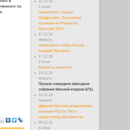
ного и
21.12.19
оченного по
Статья
м.
Архиепископ Тадеуш
Кондрусевич. Пастырское
послание на Рождество
Христово 2019
17.12.19
Новость
Архиепископ Габор Пинтер
покидает Беларусь
17.12.19
Статья
Многие из немногих
14.12.19
Новость
Прошло очередное ежегодное
собрание Минской епархии БПЦ
10.12.19
Новость
Дмитрий Киселев раскритиковал
позицию РПЦ по ЭКО и
суррогатному материнству
я…
09.12.19
Статья