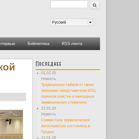
Поиск
Форма поиска
Русский
нтервью
Библиотека
RSS-лента
Последнее
кой
01.02.20
Новость
Традиционно тайком от своих
прихожан представители БПЦ
приняли участие в ежегодных
экуменических служениях
21.01.20
Новость
Совместное экуменическое
богослужение состоялось в
Гродно
21.01.20