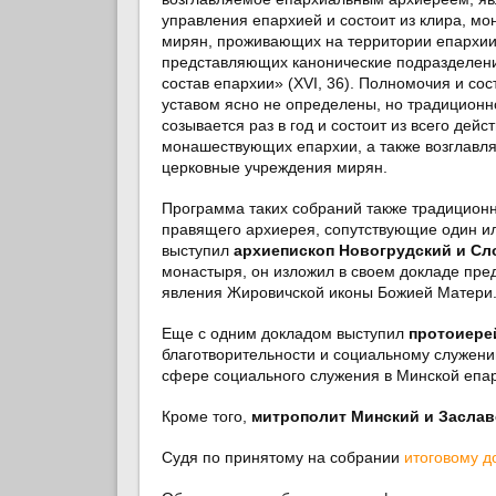
управления епархией и состоит из клира, м
мирян, проживающих на территории епархии
представляющих канонические подразделени
состав епархии» (XVI, 36). Полномочия и со
уставом ясно не определены, но традиционн
созывается раз в год и состоит из всего дей
монашествующих епархии, а также возглав
церковные учреждения мирян.
Программа таких собраний также традиционн
правящего архиерея, сопутствующие один ил
выступил
архиепископ Новогрудский и Сл
монастыря, он изложил в своем докладе пре
явления Жировичской иконы Божией Матери
Еще с одним докладом выступил
протоиере
благотворительности и социальному служени
сфере социального служения в Минской епа
Кроме того,
митрополит Минский и Заслав
Судя по принятому на собрании
итоговому д