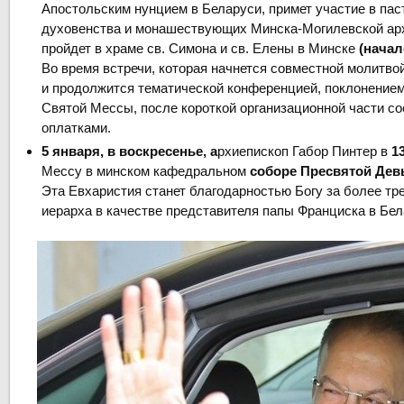
Апостольским нунцием в Беларуси, примет участие в пас
духовенства и монашествующих Минска-Могилевской арх
пройдет в храме св. Симона и св. Елены в Минске
(начало
Во время встречи, которая начнется совместной молитво
и продолжится тематической конференцией, поклонение
Святой Мессы, после короткой организационной части со
оплатками.
5 января, в воскресенье, а
рхиепископ Габор Пинтер в
13
Мессу в минском кафедральном
соборе Пресвятой Дев
Эта Евхаристия станет благодарностью Богу за более тр
иерарха в качестве представителя папы Франциска в Бел