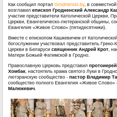
Как сообщил портал
Grodnensis.by
, в совместно
возглавил
епископ Гродненский Александр К
участие представители Католической Церкви, П
Церкви, Евангелическо-лютеранской общины, с
Евангелия «Живое Слово» (пятидесятники).
Вместе с епископом Кашкевичем от Католическо
богослужении участвовал представитель Греко-
Церкви в Беларуси
священник Андрей Крот
, н
Матери Божьей Фатимской в ​​Гродно.
Православную Церковь представил
протоиерей
Хомбак
, настоятель храма святого Луки в Гродн
лютэранскyю сообщество -
пастор Владимир Т
сообщество полного Евангелия «Живое Слово» 
Малюкевич
.