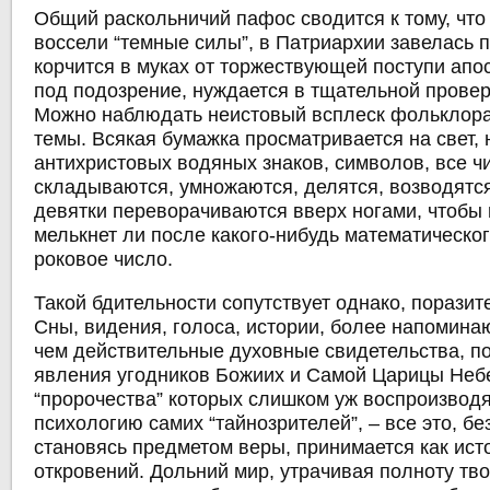
Общий раскольничий пафос сводится к тому, что
воссели “темные силы”, в Патриархии завелась 
корчится в муках от торжествующей поступи апос
под подозрение, нуждается в тщательной провер
Можно наблюдать неистовый всплеск фольклора
темы. Всякая бумажка просматривается на свет, 
антихристовых водяных знаков, символов, все ч
складываются, умножаются, делятся, возводятся
девятки переворачиваются вверх ногами, чтобы 
мелькнет ли после какого-нибудь математическо
роковое число.
Такой бдительности сопутствует однако, поразит
Сны, видения, голоса, истории, более напомин
чем действительные духовные свидетельства, п
явления угодников Божиих и Самой Царицы Неб
“пророчества” которых слишком уж воспроизводя
психологию самих “тайнозрителей”, – все это, б
становясь предметом веры, принимается как ист
откровений. Дольний мир, утрачивая полноту тв