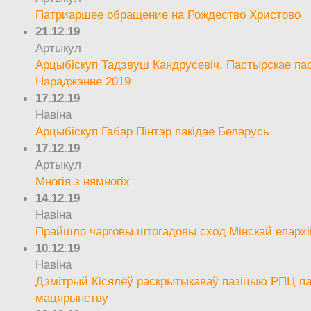
Патриаршее обращение на Рождество Христово
21.12.19
Артыкул
Арцыбіскуп Тадэвуш Кандрусевіч. Пастырскае па
Нараджэнне 2019
17.12.19
Навіна
Арцыбіскуп Габар Пінтэр пакідае Беларусь
17.12.19
Артыкул
Многія з нямногіх
14.12.19
Навіна
Прайшло чарговы штогадовы сход Мінскай епархі
10.12.19
Навіна
Дзмітрый Кісялёў раскрытыкаваў пазіцыю РПЦ па
мацярынству