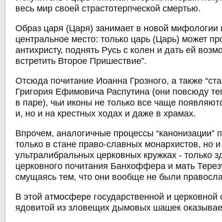
весь мир своей страстотерпческой смертью.
Образ царя (Царя) занимает в новой мифологии 
центральное место: только царь (Царь) может пр
антихристу, поднять Русь с колен и дать ей возм
встретить Второе Пришествие”.
Отсюда почитание Иоанна Грозного, а также “ста
Григория Ефимовича Распутина (они повсюду те
в паре), чьи иконы не только все чаще появляют
и, но и на крестных ходах и даже в храмах.
Впрочем, аналогичные процессы “канонизации” 
только в стане право-славных монархистов, но и
ультралибральных церковных кружках - только з
церковного почитания Банхоффера и мать Терезу
смущаясь тем, что они вообще не были правосл
В этой атмосфере государственной и церковной
ядовитой из зловещих дымовых шашек оказывае