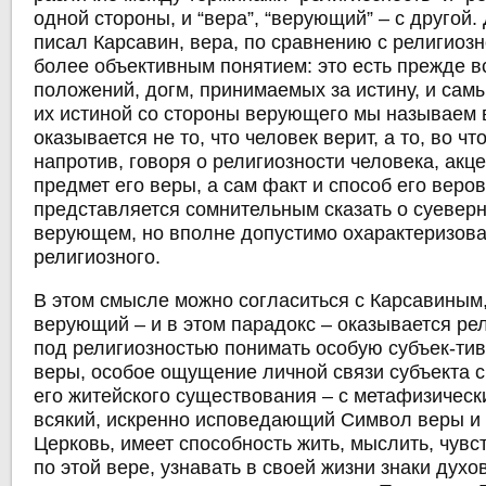
одной стороны, и “вера”, “верующий” – с другой.
писал Карсавин, вера, по сравнению с религиоз
более объективным понятием: это есть прежде в
положений, догм, принимаемых за истину, и сам
их истиной со стороны верующего мы называем в
оказывается не то, что человек верит, а то, во что
напротив, говоря о религиозности человека, акц
предмет его веры, а сам факт и способ его веров
представляется сомнительным сказать о суеверн
верующем, но вполне допустимо охарактеризоват
религиозного.
В этом смысле можно согласиться с Карсавиным,
верующий – и в этом парадокс – оказывается ре
под религиозностью понимать особую субъек-ти
веры, особое ощущение личной связи субъекта 
его житейского существования – с метафизическ
всякий, искренно исповедающий Символ веры и
Церковь, имеет способность жить, мыслить, чувст
по этой вере, узнавать в своей жизни знаки духо