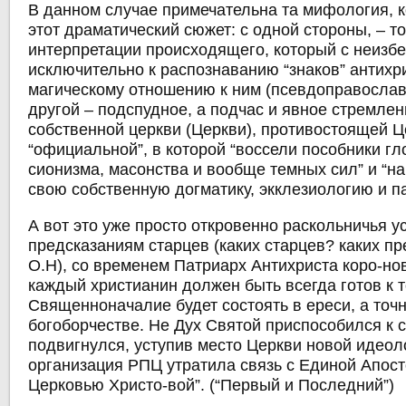
В данном случае примечательна та мифология, к
этот драматический сюжет: с одной стороны, – т
интерпретации происходящего, который с неизб
исключительно к распознаванию “знаков” антихр
магическому отношению к ним (псевдоправослав
другой – подспудное, а подчас и явное стремле
собственной церкви (Церкви), противостоящей Ц
“официальной”, в которой “воссели пособники гл
сионизма, масонства и вообще темных сил” и “
свою собственную догматику, экклезиологию и па
А вот это уже просто откровенно раскольничья у
предсказаниям старцев (каких старцев? каких пр
О.Н), со временем Патриарх Антихриста коро-нов
каждый христианин должен быть всегда готов к т
Священноначалие будет состоять в ереси, а точ
богоборчестве. Не Дух Святой приспособился к 
подвигнулся, уступив место Церкви новой идеол
организация РПЦ утратила связь с Единой Апос
Церковью Христо-вой”. (“Первый и Последний”)