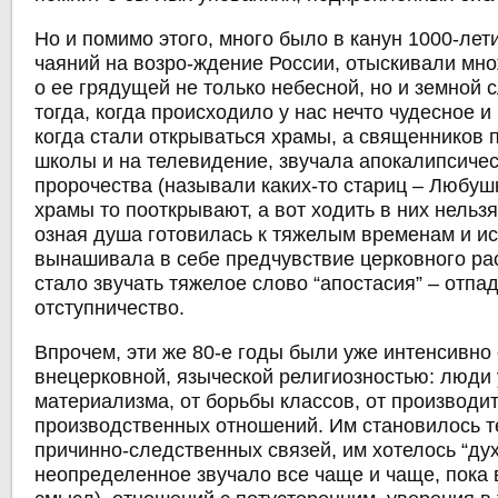
Но и помимо этого, много было в канун 1000-ле
чаяний на возро-ждение России, отыскивали мн
о ее грядущей не только небесной, но и земной с
тогда, когда происходило у нас нечто чудесное 
когда стали открываться храмы, а священников 
школы и на телевидение, звучала апокалипсичес
пророчества (называли каких-то стариц – Любушк
храмы то пооткрывают, а вот ходить в них нельзя 
озная душа готовилась к тяжелым временам и и
вынашивала в себе предчувствие церковного ра
стало звучать тяжелое слово “апостасия” – отпа
отступничество.
Впрочем, эти же 80-е годы были уже интенсивно
внецерковной, языческой религиозностью: люди 
материализма, от борьбы классов, от производи
производственных отношений. Им становилось т
причинно-следственных связей, им хотелось “дух
неопределенное звучало все чаще и чаще, пока 