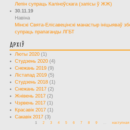
Лепін супраць Каліноўскага (запісы ў ЖЖ)
30.11.19
Навіна
Мінскі Свята-Елісавецінскі манастыр ініцыяваў зб
супраць прапаганды ЛГБТ
Архіў
Люты 2020
(1)
Студзень 2020
(4)
Снежань 2019
(9)
Лістапад 2019
(5)
Студзень 2018
(1)
Снежань 2017
(2)
Жнівень 2017
(2)
Чэрвень 2017
(1)
Красавік 2017
(1)
Сакавік 2017
(3)
1
2
3
4
5
6
7
8
9
…
наступная 
Старонкі