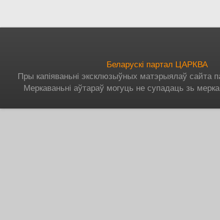
Беларускі партал ЦАРКВА
Пры капіяваньні эксклюзыўных матэрыялаў сайта п
Меркаваньні аўтараў могуць не супадаць зь мерка