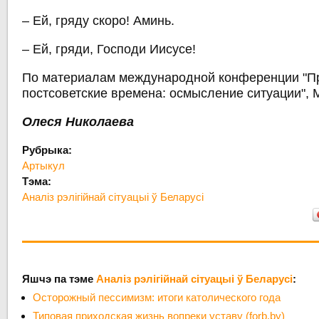
– Ей, гряду скоро! Аминь.
– Ей, гряди, Господи Иисусе!
По материалам международной конференции "П
постсоветские времена: осмысление ситуации", М
Олеся Николаева
Рубрыка:
Артыкул
Тэма:
Аналіз рэлігійнай сітуацыі ў Беларусі
Яшчэ па тэме
Аналіз рэлігійнай сітуацыі ў Беларусі
:
Осторожный пессимизм: итоги католического года
Типовая приходская жизнь вопреки уставу (forb.by)