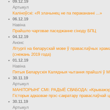
09.12.19
Артыкул
Каліноўскі: «Я злачынец не па перакананні ...»
06.12.19
Навіна
Прайшло чарговае паседжанне сіноду БПЦ
04.12.19
Анонс
Літургіі на беларускай мове ў праваслаўных храм
(снежань 2019 года)
01.12.19
Навіна
Пятыя Беларускія Калядныя чытання прайшлі ў М
30.11.19
Артыкул
МАНІТОРЫНГ СМІ: РАДЫЁ СВАБОДА: «Крыважэрн
Гісторык адказвае прэс-сакратару праваслаўнай ц
30.11.19
Артыкул