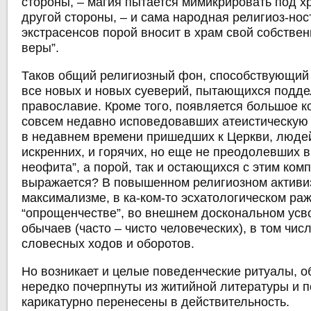
стороны, – магия пытается мимикрировать под х
другой стороны, – и сама народная религиоз-нос
экстрасенсов порой вносит в храм свой собстве
веры”.
Таков общий религиозный фон, способствующий
все новых и новых суеверий, пытающихся подде
православие. Кроме того, появляется большое к
совсем недавно исповедовавших атеистическую
в недавнем времени пришедших к Церкви, людей
искренних, и горячих, но еще не преодолевших в
неофита”, а порой, так и остающихся с этим ком
выражается? В повышенном религиозном активи
максимализме, в ка-ком-то эсхатологическом раж
“опрощенчестве”, во внешнем доскональном усв
обычаев (часто – чисто человеческих), в том чи
словесных ходов и оборотов.
Но возникает и целые поведенческие ритуалы, о
нередко почерпнуты из житийной литературы и п
карикатурно перенесены в действительность.