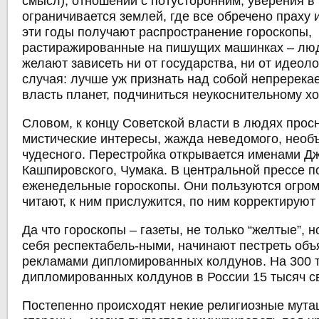
смысл), отношений с потусторонним, уверения в 
ограничивается землей, где все обречено праху и
эти годы получают распространение гороскопы,
растиражированные на пишущих машинках – лю
желают зависеть ни от государства, ни от идеоло
случая: лучше уж признать над собой непрере
власть планет, подчиниться неукоснительному хо
Словом, к концу Советской власти в людях прос
мистические интересы, жажда неведомого, необ
чудесного. Перестройка открывается именами Д
Кашпировского, Чумака. В центральной прессе 
еженедельные гороскопы. Они пользуются огро
читают, к ним прислужится, по ним корректируют
Да что гороскопы – газеты, не только “желтые”, 
себя респектабель-ными, начинают пестреть об
рекламами дипломированных колдунов. На 300 
дипломированных колдунов в России 15 тысяч с
Постепенно происходят некие религиозные мута