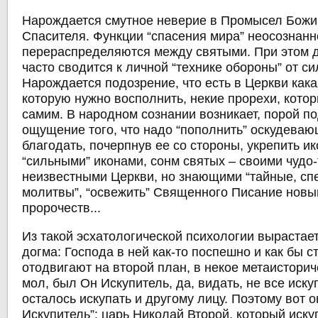
Нарождается смутное неверие в Промысел Божи
Спасителя. Функции “спасения мира” неосознан
перераспределяются между святыми. При этом 
часто сводится к личной “технике обороны” от с
Нарождается подозрение, что есть в Церкви кака
которую нужно восполнить, некие прорехи, кото
самим. В народном сознании возникает, порой п
ощущение того, что надо “пополнить” оскудева
благодать, почерпнув ее со стороны, укрепить и
“сильными” иконами, сонм святых – своими чудо-
неизвестными Церкви, но знающими “тайные, с
молитвы”, “освежить” Священного Писание новы
пророчеств...
Из такой эсхатологической психологии вырастае
догма: Господа в ней как-то поспешно и как бы 
отодвигают на второй план, в некое метаистори
мол, был Он Искупитель, да, видать, не все иску
осталось искупать и другому лицу. Поэтому вот о
Искупитель”: царь Николай Второй, который иску