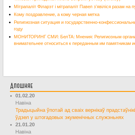
Мітрапаліт Філарэт і мітрапаліт Павел з'явіліся разам на 
Кому поздравление, а кому черная метка
Религиозная ситуация и государственно-конфессиональн
году
МОНИТОРИНГ СМИ: БелТА: Мнения: Религиозным органи
внимательнее относиться к переданным им памятникам и
Апошняе
01.02.20
Навіна
Традыцыйна ўпотай ад сваіх вернікаў прадстаўнік
ўдзел у штогадовых экуменічных служэньнях
21.01.20
Навіна