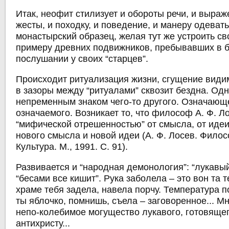
Итак, неофит стилизует и обороты речи, и выраж
жесты, и походку, и поведение, и манеру одеват
монастырский образец, желая тут же устроить св
примеру древних подвижников, пребывавших в 
послушании у своих “старцев”.
Происходит ритуализация жизни, сгущение видим
в зазоры между “ритуалами” сквозит бездна. Од
непременным знаком чего-то другого. Означающ
означаемого. Возникает то, что философ А. Ф. 
“мифической отрешенностью” от смысла, от иде
нового смысла и новой идеи (А. Ф. Лосев. Фило
Культура. М., 1991. С. 91).
Развивается и “народная демонология”: “лукавый
“бесами все кишит”. Рука заболела – это вон та т
храме тебя задела, навела порчу. Температура п
ты яблочко, помнишь, съела – заговоренное... М
непо-колебимое могущество лукавого, готовящег
антихристу...