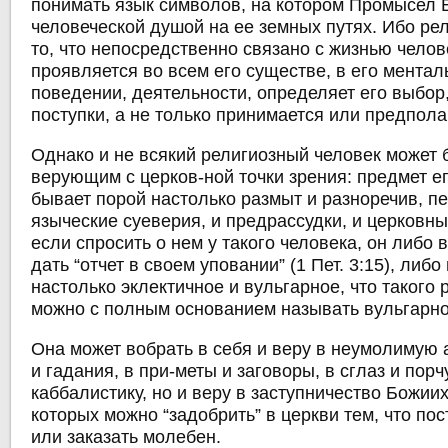
понимать язык символов, на котором Промысел 
человеческой душой на ее земных путях. Ибо рел
то, что непосредственно связано с жизнью челове
проявляется во всем его существе, в его мента
поведении, деятельности, определяет его выбор,
поступки, а не только принимается или предполаг
Однако и не всякий религиозный человек может 
верующим с церков-ной точки зрения: предмет е
бывает порой настолько размыт и разноречив, пе
языческие суеверия, и предрассудки, и церковны
если спросить о нем у такого человека, он либо 
дать “отчет в своем уповании” (1 Пет. 3:15), либ
настолько эклектичное и вульгарное, что такого 
можно с полным основанием называть вульгарно
Она может вобрать в себя и веру в неумолимую 
и гадания, в при-меты и заговоры, в сглаз и порч
каббалистику, но и веру в заступничество Божиих
которых можно “задобрить” в церкви тем, что пос
или заказать молебен.