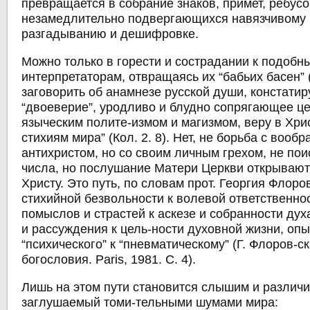
превращается в собрание знаков, примет, ребус
незамедлительно подвергающихся навязчивому 
разгадыванию и дешифровке.
Можно только в горести и сострадании к подобн
интерпретаторам, отвращаясь их “бабьих басен” (
заговорить об анамнезе русской души, констатир
“двоеверие”, уродливо и блудно сопрягающее ц
языческим полите-измом и магизмом, веру в Хрис
стихиям мира” (Кол. 2. 8). Нет, не борьба с воо
антихристом, но со своим личным грехом, не пои
числа, но послушание Матери Церкви открывают 
Христу. Это путь, по словам прот. Георгия Флоров
стихийной безвольности к волевой ответственнос
помыслов и страстей к аскезе и собранности дух
и рассуждения к цель-ности духовной жизни, опы
“психического” к “пневматическому” (Г. Флоров-ск
богословия. Рaris, 1981. С. 4).
Лишь на этом пути становится слышим и различи
заглушаемый томи-тельными шумами мира: