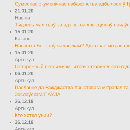
Сумеснае экуменічнае набажэнства адбылося ў Г
21.01.20
Навіна
Тыдзень малітваў за адзінства хрысціянаў пачаўс
15.01.20
Казань
Навошта Бог стаў чалавекам? Адказвае мітрапалі
15.01.20
Артыкул
Осторожный пессимизм: итоги католического год
06.01.20
Артыкул
Пасланне да Ражджаства Хрыстовага мітрапаліта 
Заслаўскага ПАЎЛА
26.12.19
Артыкул
Кто хотел унии?
26.12.19
Артыкул