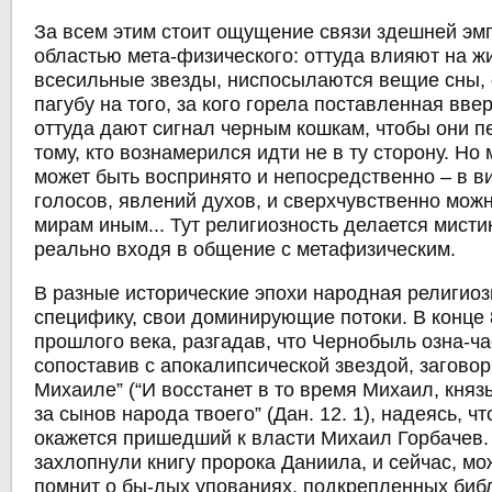
За всем этим стоит ощущение связи здешней эм
областью мета-физического: оттуда влияют на ж
всесильные звезды, ниспосылаются вещие сны, 
пагубу на того, за кого горела поставленная вве
оттуда дают сигнал черным кошкам, чтобы они п
тому, кто вознамерился идти не в ту сторону. Но
может быть воспринято и непосредственно – в в
голосов, явлений духов, и сверхчувственно мож
мирам иным... Тут религиозность делается мисти
реально входя в общение с метафизическим.
В разные исторические эпохи народная религио
специфику, свои доминирующие потоки. В конце 
прошлого века, разгадав, что Чернобыль озна-ча
сопоставив с апокалипсической звездой, заговор
Михаиле” (“И восстанет в то время Михаил, княз
за сынов народа твоего” (Дан. 12. 1), надеясь, ч
окажется пришедший к власти Михаил Горбачев.
захлопнули книгу пророка Даниила, и сейчас, мо
помнит о бы-лых упованиях, подкрепленных биб