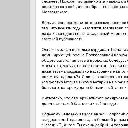
сложнее. Похоже, что именно эта надежда и
религиозного события ноября – восшествия 
Могилевского.
Ведь до сего времени католических лидеров б
тем, что все эти годы католиков возглавлял
даже исповедник веры, отсидевший много лет
светской публичности.
Однако молчал не только кардинал. Было та
доминирующей ролью Православной церкви и,
общего затыкания ртов в пределах белорусско
молчат, то, значит, не дают сказать. А если 
даже весьма радикально настроенные католи
они могут сделать?» И лишь в последние год
комфортно молчат. В комментарии на моем бл
больного, которому дали больничный, а он и 
Интересно, что сам архиепископ Кондрусеви
должность такой благочестивый анекдот.
Больному человеку явился ангел. Попросил о
выздоровел. Тогда еще один больной рядом п
сказал: «О, ангел! Ты очень добрый и хороший