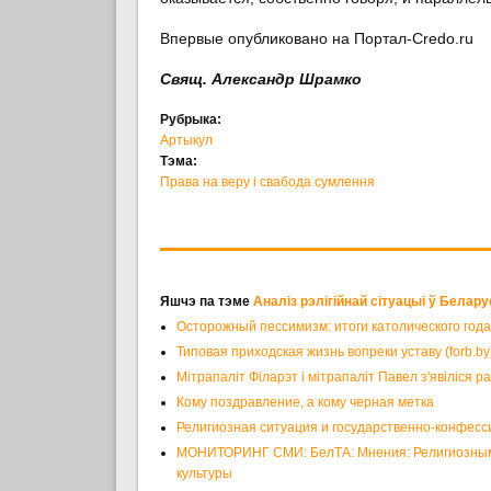
Впервые опубликовано на Портал-Credo.ru
Свящ. Александр Шрамко
Рубрыка:
Артыкул
Тэма:
Права на веру і свабода сумлення
Яшчэ па тэме
Аналіз рэлігійнай сітуацыі ў Белару
Осторожный пессимизм: итоги католического года
Типовая приходская жизнь вопреки уставу (forb.by
Мітрапаліт Філарэт і мітрапаліт Павел з'явіліся р
Кому поздравление, а кому черная метка
Религиозная ситуация и государственно-конфесс
МОНИТОРИНГ СМИ: БелТА: Мнения: Религиозным 
культуры