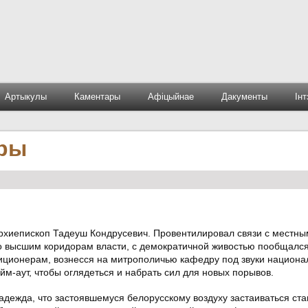
Артыкулы
Каментары
Афіцыйнае
Дакументы
Ін
ры
рхиепископ Тадеуш Кондрусевич. Провентилировал связи с местны
о высшим коридорам власти, с демократичной живостью пообщался
иционерам, вознесся на митрополичью кафедру под звуки национа
йм-аут, чтобы оглядеться и набрать сил для новых порывов.
надежда, что застоявшемуся белорусскому воздуху застаиваться ста