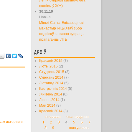
Лепін супраць Каліноўскага
(запісы ў ЖЖ)
30.11.19
Навіна
Мінскі Свята-Елісавецінскі
манастыр ініцыяваў збор
подпісаў за закон супраць
прапаганды ЛГБТ
Архіў
а…
Красавік 2015
(7)
Люты 2015
(2)
Студзень 2015
(3)
Снежань 2014
(7)
Лістапад 2014
(5)
Кастрычнік 2014
(5)
Жнівень 2014
(6)
Ліпень 2014
(1)
Май 2014
(9)
Красавік 2014
(3)
« першая
‹ папярэдняя
Старонкі
ам истории и
1
2
3
4
5
6
7
8
9
…
наступная ›