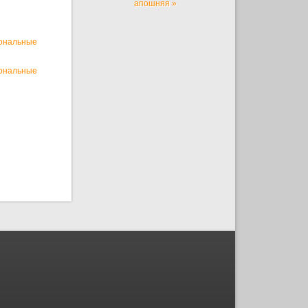
апошняя »
иональные
иональные