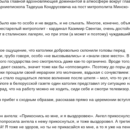
 была главной вдохновляющей доминантой в атмосфере вокруг гла
архиепископа Тадеуша Кондрусевича на пост митрополита Минско-
ыло как-то особо и не видать, и не слыхать. Многое, конечно, объ
 престарелый митрополит - кардинал Казимир Свентак, очень достой
 в сталинских лагерях, но при этом (а может и поэтому) чуждавши
кое ощущение, что католики добровольно склонили головы перед
 грубо говоря, особо «не высовывались» и «знали свое место». В 
го государства оно смотрелось даже как-то органично. Вроде того,
не дают сказать, значит тоже как бы «оппозиция». Поэтому до поры 
ки прощали своей иерархии это молчание, вздыхая с сочувствием: 
ы стало ощущаться легкое волнение после штиля – мол, что-то уж
оге в белорусской газете один католик представил эту ситуацию 
рад, что на работу можно не ходить, сиди себе и смотри телевизор.
ч прибег к сходным образам, рассказав прямо на церемонии вступл
н ангела: «Прикоснись ко мне, и я выздоровею». Ангел прикоснулс
опросила ангела к нему прикоснуться, и тоже выздоровел. А трет
! Я тоже не здоров, но ты не прикасайся ко мне, а то я уже на пен