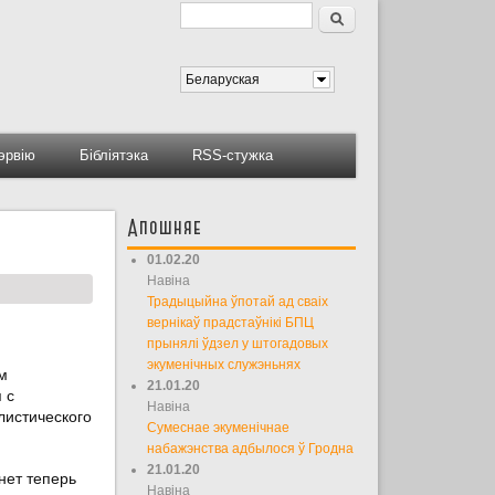
Пошук
Форма пошуку
Беларуская
тэрвію
Бібліятэка
RSS-стужка
Апошняе
01.02.20
Навіна
Традыцыйна ўпотай ад сваіх
вернікаў прадстаўнікі БПЦ
прынялі ўдзел у штогадовых
экуменічных служэньнях
м
21.01.20
 с
Навіна
листического
Сумеснае экуменічнае
набажэнства адбылося ў Гродна
21.01.20
нет теперь
Навіна