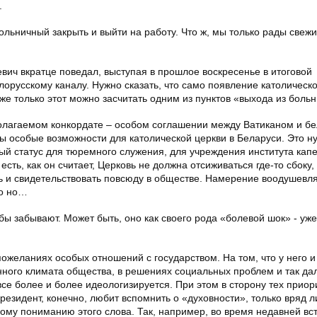
.
ольничный закрыть и выйти на работу. Что ж, мы только рады свеж
вич вкратце поведал, выступая в прошлое воскресенье в итоговой
русскому каналу. Нужно сказать, что само появление католическ
же только этот можно засчитать одним из пунктов «выхода из больн
полагаемом конкордате – особом соглашении между Ватиканом и б
ны особые возможности для католической церкви в Беларуси. Это ну
ый статус для тюремного служения, для учреждения института кап
сть, как он считает, Церковь не должна отсиживаться где-то сбоку, 
ть и свидетельствовать повсюду в обществе. Намерение воодушев
но но…
 бы забывают. Может быть, оно как своего рода «болевой шок» - уже
ожеланиях особых отношений с государством. На том, что у него и
ного климата общества, в решениях социальных проблем и так дал
все более и более идеологизируется. При этом в сторону тех приор
Президент, конечно, любит вспомнить о «духовности», только вряд л
ному пониманию этого слова. Так, например, во время недавней вс