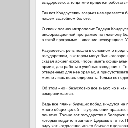
выздоровею, а тогда мне придется работать»
Так вот Кондрусевич всерьез намеревается б
нашем застойном болоте.
О своих планах митрополит Тадеуш Кондрусе
информационной программе по главному бело
в такой программе – явление незаурядное. У
Разумеется, речь пошла в основном о пред
государством, в котором могут быть оговоре
сказал архиепископ, чтобы иметь официальн
армии, для работы в учебных заведениях. То е
отведенных для нее храмах, а присутствова
можно лишь поаплодировать. Только вот од
Об этом «но» безусловно все знают, но и как
воспринимается.
Ведь все планы будущих побед зиждутся на п
много общих целей – в укреплении нравствен
понятно. Только вот государство в Беларуси 
которые когда-то и загнали Церковь в гетто. 
виду хоть отдаленно что-то близкое к церков