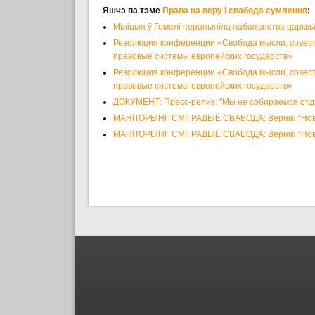
Яшчэ па тэме
Права на веру і свабода сумлення
:
Міліцыя ў Гомелі перапыніла набажэнства царкв
Резолюция конференции «Свобода мысли, совест
правовые системы европейских государств»
Резолюция конференции «Свобода мысли, совест
правовые системы европейских государств»
ДОКУМЕНТ: Пресс-релиз: "Мы не собираемся отда
МАНІТОРЫНГ СМІ: РАДЫЁ СВАБОДА: Вернікі “Нова
МАНІТОРЫНГ СМІ: РАДЫЁ СВАБОДА: Вернікі “Нова