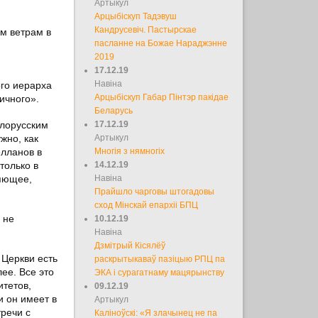
Артыкул
Арцыбіскуп Тадэвуш
Кандрусевіч. Пастырскае
им ветрам в
пасланне на Божае Нараджэнне
2019
17.12.19
Навіна
ого иерарха
Арцыбіскуп Габар Пінтэр пакідае
ичного».
Беларусь
елорусским
17.12.19
жно, как
Артыкул
елланов в
Многія з нямногіх
только в
14.12.19
ляющее,
Навіна
Прайшло чарговы штогадовы
сход Мінскай епархіі БПЦ
 не
10.12.19
Навіна
Дзмітрый Кісялёў
 Церкви есть
раскрытыкаваў пазіцыю РПЦ па
ее. Все это
ЭКА і сурагатнаму мацярынству
итетов,
09.12.19
и он имеет в
Артыкул
тречи с
Каліноўскі: «Я злачынец не па