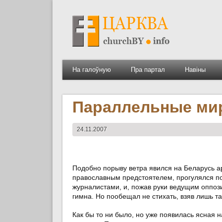
На галоўную
Пра партал
Навіны
Параллельные ми
24.11.2007
Подобно порыву ветра явился на Беларусь а
православным предстоятелем, прогулялся п
журналистами, и, пожав руки ведущим оппоз
гимна. Но пообещал не стихать, взяв лишь та
Как бы то ни было, но уже появилась ясная 