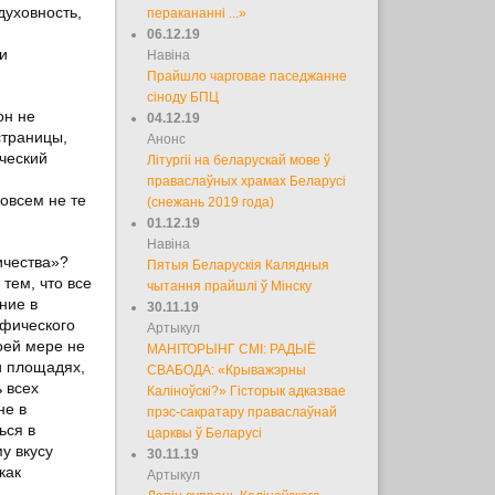
духовность,
перакананні ...»
06.12.19
и
Навіна
Прайшло чарговае паседжанне
сіноду БПЦ
он не
04.12.19
страницы,
Анонс
ческий
Літургіі на беларускай мове ў
праваслаўных храмах Беларусі
овсем не те
(снежань 2019 года)
01.12.19
Навіна
ичества»?
Пятыя Беларускія Калядныя
тем, что все
чытання прайшлі ў Мінску
ние в
30.11.19
афического
Артыкул
коей мере не
МАНІТОРЫНГ СМІ: РАДЫЁ
и площадях,
СВАБОДА: «Крыважэрны
 всех
Каліноўскі?» Гісторык адказвае
не в
прэс-сакратару праваслаўнай
ься в
царквы ў Беларусі
у вкусу
30.11.19
как
Артыкул