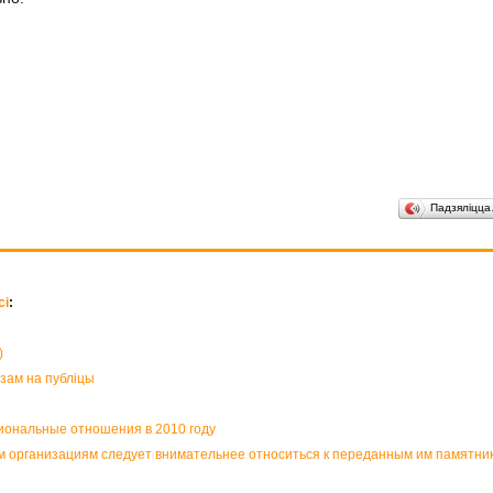
Падзяліцц
сі
:
)
азам на публіцы
иональные отношения в 2010 году
организациям следует внимательнее относиться к переданным им памятник