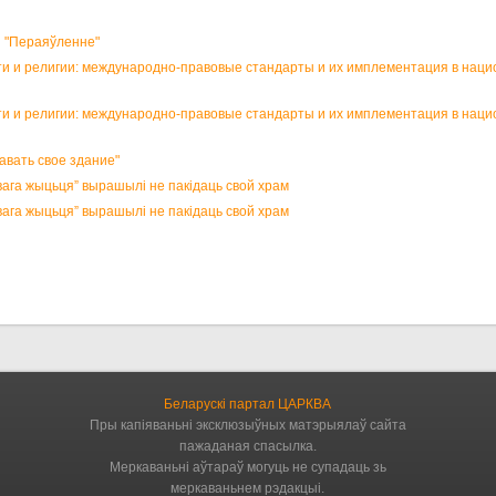
ы "Пераяўленне"
и и религии: международно-правовые стандарты и их имплементация в нац
и и религии: международно-правовые стандарты и их имплементация в нац
вать свое здание"
га жыцьця” вырашылі не пакідаць свой храм
га жыцьця” вырашылі не пакідаць свой храм
Беларускі партал ЦАРКВА
Пры капіяваньні эксклюзыўных матэрыялаў сайта
пажаданая спасылка.
Меркаваньні аўтараў могуць не супадаць зь
меркаваньнем рэдакцыі.