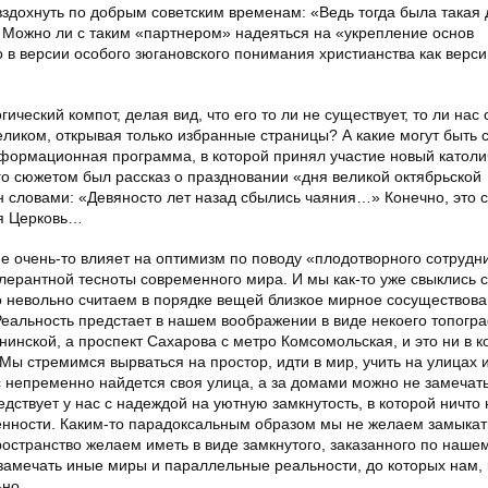
здохнуть по добрым советским временам: «Ведь тогда была такая 
. Можно ли с таким «партнером» надеяться на «укрепление основ
о в версии особого зюгановского понимания христианства как верси
ический компот, делая вид, что его то ли не существует, то ли нас 
ликом, открывая только избранные страницы? А какие могут быть 
формационная программа, в которой принял участие новый католи
о сюжетом был рассказ о праздновании «дня великой октябрьской
 словами: «Девяносто лет назад сбылись чаяния…» Конечно, это с
ся Церковь…
е очень-то влияет на оптимизм по поводу «плодотворного сотрудн
ерантной тесноты современного мира. И мы как-то уже свыклись с 
то невольно считаем в порядке вещей близкое мирное сосуществова
еальность предстает в нашем воображении в виде некоего топогр
унинской, а проспект Сахарова с метро Комсомольская, и это ни в 
Мы стремимся вырваться на простор, идти в мир, учить на улицах 
с непременно найдется своя улица, а за домами можно не замечать
дствует у нас с надеждой на уютную замкнутость, в которой ничто 
енности. Каким-то парадоксальным образом мы не желаем замыкат
остранство желаем иметь в виде замкнутого, заказанного по нашем
амечать иные миры и параллельные реальности, до которых нам, 
ьно.