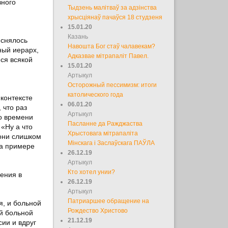
вного
Тыдзень малітваў за адзінства
хрысціянаў пачаўся 18 студзеня
15.01.20
Казань
яснялось
Навошта Бог стаў чалавекам?
ный иерарх,
Адказвае мітрапаліт Павел.
йся всякой
15.01.20
Артыкул
Осторожный пессимизм: итоги
католического года
контексте
06.01.20
 что раз
Артыкул
до времени
Пасланне да Ражджаства
«Ну а что
Хрыстовага мітрапаліта
 они слишком
Мінскага і Заслаўскага ПАЎЛА
на примере
26.12.19
Артыкул
Кто хотел унии?
ения в
26.12.19
Артыкул
Патриаршее обращение на
я, и больной
Рождество Христово
ий больной
21.12.19
сии и вдруг