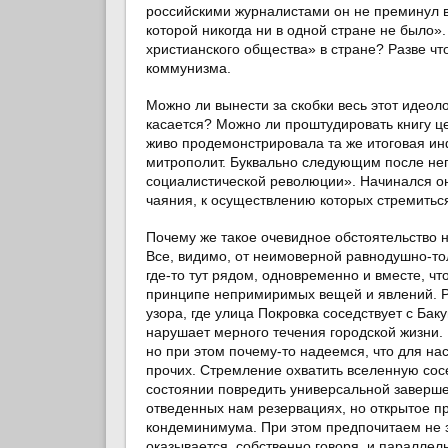
российскими журналистами он не преминул в
которой никогда ни в одной стране не было»
христианского общества» в стране? Разве чт
коммунизма.
Можно ли вынести за скобки весь этот идеолог
касается? Можно ли проштудировать книгу це
живо продемонстрировала та же итоговая ин
митрополит. Буквально следующим после нег
социалистической революции». Начинался он
чаяния, к осуществлению которых стремить
Почему же такое очевидное обстоятельство н
Все, видимо, от неимоверной равнодушно-тол
где-то тут рядом, одновременно и вместе, ч
принципе непримиримых вещей и явлений. Р
узора, где улица Покровка соседствует с Бак
нарушает мерного течения городской жизни. 
но при этом почему-то надеемся, что для на
прочих. Стремление охватить вселенную сосе
состоянии повредить универсальной заверш
отведенных нам резервациях, но открытое пр
кондеминимума. При этом предпочитаем не з
оказывается, собственно говоря, и параллел