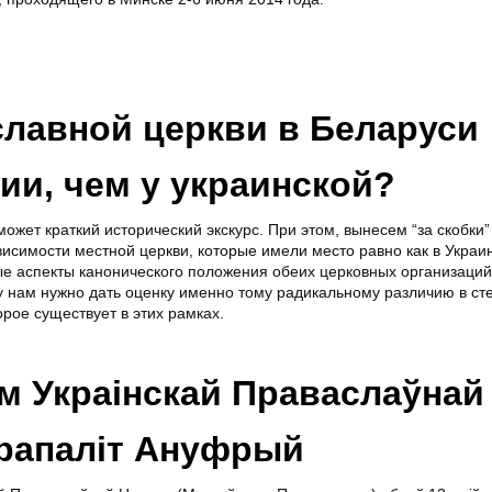
славной церкви в Беларуси
и, чем у украинской?
жет краткий исторический экскурс. При этом, вынесем “за скобки”
симости местной церкви, которые имели место равно как в Украине
е аспекты канонического положения обеих церковных организаций
у нам нужно дать оценку именно тому радикальному различию в ст
рое существует в этих рамках.
м Украінскай Праваслаўнай
трапаліт Ануфрый