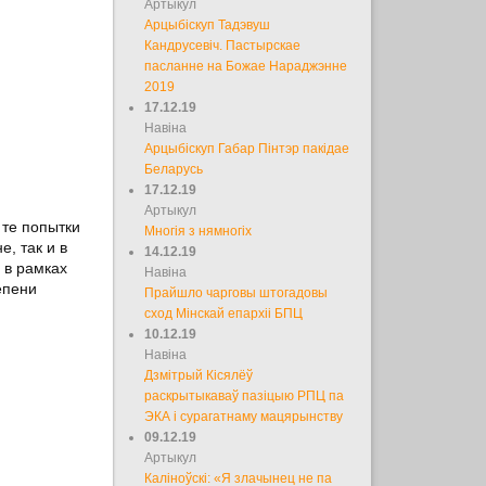
Артыкул
Арцыбіскуп Тадэвуш
Кандрусевіч. Пастырскае
пасланне на Божае Нараджэнне
2019
17.12.19
Навіна
Арцыбіскуп Габар Пінтэр пакідае
Беларусь
17.12.19
Артыкул
 те попытки
Многія з нямногіх
, так и в
14.12.19
 в рамках
Навіна
епени
Прайшло чарговы штогадовы
сход Мінскай епархіі БПЦ
10.12.19
Навіна
Дзмітрый Кісялёў
раскрытыкаваў пазіцыю РПЦ па
ЭКА і сурагатнаму мацярынству
09.12.19
Артыкул
Каліноўскі: «Я злачынец не па