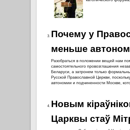
Почему у Право
меньше автономи
Разобраться в положении вещей нам помо
самостоятельного провозглашения незави
Беларуси, а затронем только формальны
Русской Православной Церкви, поскольк
автономии и подчиненности Москве, кото
Новым кіраўніко
Царквы стаў Мі