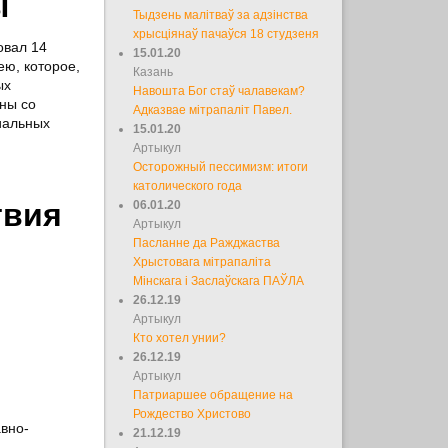
ы
Тыдзень малітваў за адзінства
хрысціянаў пачаўся 18 студзеня
овал 14
15.01.20
ю, которое,
Казань
ых
Навошта Бог стаў чалавекам?
ны со
Адказвае мітрапаліт Павел.
иальных
15.01.20
Артыкул
Осторожный пессимизм: итоги
католического года
твия
06.01.20
Артыкул
Пасланне да Ражджаства
Хрыстовага мітрапаліта
Мінскага і Заслаўскага ПАЎЛА
26.12.19
Артыкул
Кто хотел унии?
26.12.19
Артыкул
Патриаршее обращение на
Рождество Христово
авно-
21.12.19