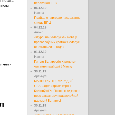
я новага
перакананні ...»
нікам
06.12.19
Навіна
Прайшло чарговае паседжанне
сіноду БПЦ
04.12.19
Анонс
Літургіі на беларускай мове ў
праваслаўных храмах Беларусі
(снежань 2019 года)
01.12.19
Навіна
Пятыя Беларускія Калядныя
ы книги
чытання прайшлі ў Мінску
30.11.19
Артыкул
МАНІТОРЫНГ СМІ: РАДЫЁ
СВАБОДА: «Крыважэрны
Каліноўскі?» Гісторык адказвае
прэс-сакратару праваслаўнай
царквы ў Беларусі
л
30.11.19
Артыкул