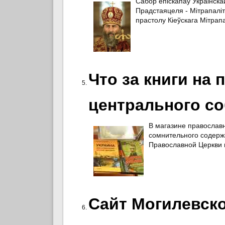
Сабор епіскапаў Украінск
Прадстаяцеля - Мітрапалі
прастолу Кіеўскага Мітрапа
Что за книги на 
центрального с
В магазине православ
сомнительного содерж
Православной Церкви 
Сайт Могилевск