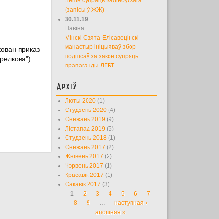
Лепін супраць Каліноўскага
(запісы ў ЖЖ)
30.11.19
Навіна
Мінскі Свята-Елісавецінскі
манастыр ініцыяваў збор
ован приказ
подпісаў за закон супраць
релкова")
прапаганды ЛГБТ
Архіў
Люты 2020
(1)
Студзень 2020
(4)
Снежань 2019
(9)
Лістапад 2019
(5)
Студзень 2018
(1)
Снежань 2017
(2)
Жнівень 2017
(2)
Чэрвень 2017
(1)
Красавік 2017
(1)
Сакавік 2017
(3)
1
2
3
4
5
6
7
Старонкі
8
9
…
наступная ›
апошняя »