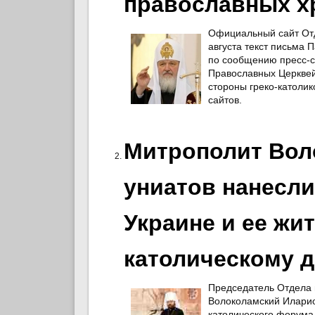
православных х
Официальный сайт Отд
августа текст письма
по сообщению пресс-с
Православных Церквей
стороны греко-католик
сайтов.
Митрополит Вол
униатов нанесли
Украине и ее жи
католическому д
Председатель Отдела 
Волоколамский Иларион
католического форума,