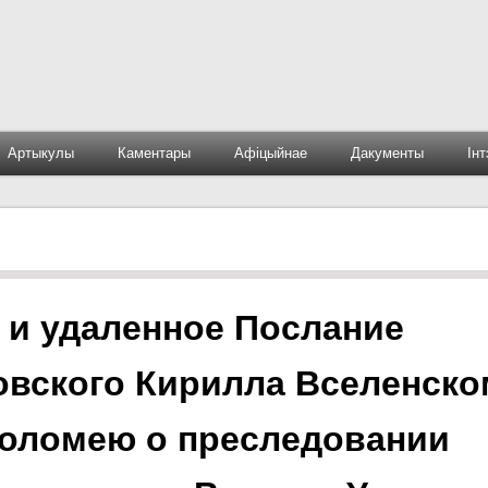
Артыкулы
Каментары
Афіцыйнае
Дакументы
Ін
 и удаленное Послание
овского Кирилла Вселенско
оломею о преследовании