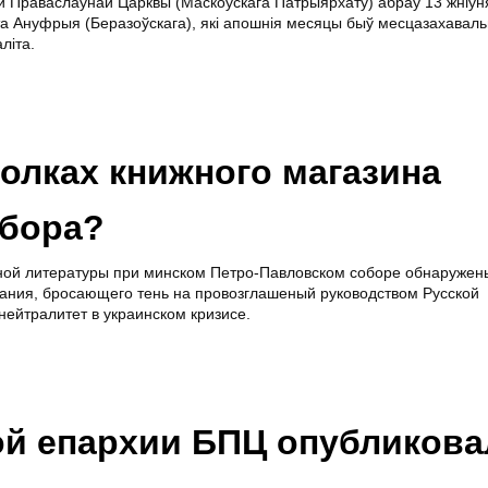
ай Праваслаўнай Царквы (Маскоўскага Патрыярхату) абраў 13 жніўн
та Ануфрыя (Беразоўскага), які апошнія месяцы быў месцазахаваль
літа.
полках книжного магазина
обора?
ной литературы при минском Петро-Павловском соборе обнаружен
ания, бросающего тень на провозглашеный руководством Русской
нейтралитет в украинском кризисе.
ой епархии БПЦ опубликова