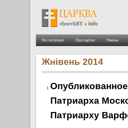
На галоўную
Пра партал
Навіны
Жнівень 2014
Опубликованное
Патриарха Моск
Патриарху Варф