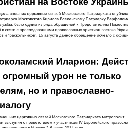
ристиан на Востоке Украин
ела внешних церковных связей Московского Патриархата опублик
 Патриарха Московского Кирилла Вселенскому Патриарху Варфоломе
лужбы, было одним из ряда обращений к Предстоятелям Поместн
 в связи с преследованиями православных христиан востока Украи
ов и "раскольников". 15 августа данное обращение исчезло с офиц
околамский Иларион: Дейс
 огромный урон не только
телям, но и православно-
иалогу
внешних церковных связей Московского Патриархата митрополит
 выступил с приветствием к участникам IV Европейского правосл
 проходящего в Минске 2-6 июня 2014 года.