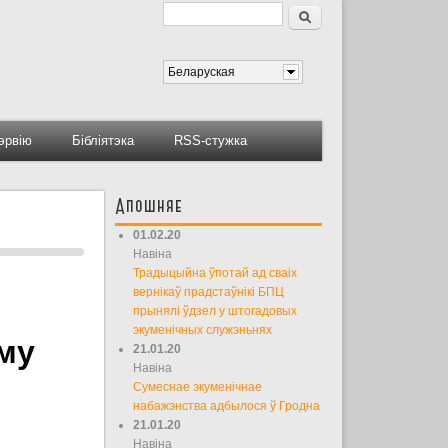
Пошук
Форма пошуку
Беларуская
тэрвію
Бібліятэка
RSS-стужка
Апошняе
01.02.20
Навіна
Традыцыйна ўпотай ад сваіх
вернікаў прадстаўнікі БПЦ
прынялі ўдзел у штогадовых
экуменічных служэньнях
му
21.01.20
Навіна
Сумеснае экуменічнае
набажэнства адбылося ў Гродна
21.01.20
Навіна