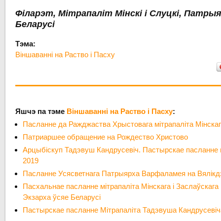
Філарэт, Мітрапаліт Мінскі і Слуцкі, Патры
Беларусі
Тэма:
Віншаванні на Раство і Пасху
Яшчэ па тэме
Віншаванні на Раство і Пасху
:
Пасланне да Ражджаства Хрыстовага мітрапаліта Мінска
Патриаршее обращение на Рождество Христово
Арцыбіскуп Тадэвуш Кандрусевіч. Пастырскае пасланне
2019
Пасланне Усясветнага Патрыярха Варфаламея на Вялікд
Пасхальнае пасланне мітрапаліта Мінскага і Заслаўскаг
Экзарха ўсяе Беларусі
Пастырскае пасланне Мітрапаліта Тадэвуша Кандрусевіча 