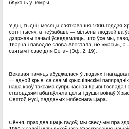
блукаць у цемры.
У дні, тыдні і месяцы святкавання 1000-годдзя 
сотні тысяч, а неўзабаве — мільёны людзей ва ўс
дзяржавы пачалі ўсведамляць, што ўсе мы, пав
Тварца і паводле слова Апостала, не «масы», а
святым і свае для Бога» (Эф. 2: 19).
Векавая памяць абуджалася ў людзях і нагадвал
— адной крыві са сваімі хрысціянскімі папярэдніка
наша кроў таксама супрычасная Крыві Госпада Іі
стагоддзямі абагаўляла целы і душы воінаў Хры
Святой Русі, падданых Нябеснага Цара.
Сёння, праз дваццаць гадоў, мы сведчым пра зд
1980-х гадоў цуду духоўнага Уваскрасення наша