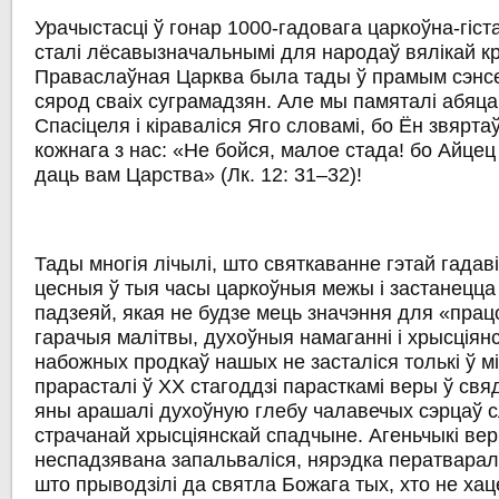
Урачыстасці ў гонар 1000-гадовага царкоўна-гіс
сталі лёсавызначальнымі для народаў вялікай кр
Праваслаўная Царква была тады ў прамым сэнс
сярод сваіх суграмадзян. Але мы памяталі абяца
Спасіцеля і кіраваліся Яго словамі, бо Ён звяртаў
кожнага з нас: «Не бойся, малое стада! бо Айце
даць вам Царства» (Лк. 12: 31–32)!
Тады многія лічылі, што святкаванне гэтай гадав
цесныя ў тыя часы царкоўныя межы і застанецца
падзеяй, якая не будзе мець значэння для «пра
гарачыя малітвы, духоўныя намаганні і хрысціянск
набожных продкаў нашых не засталіся толькі ў 
прарасталі ў XX стагоддзі парасткамі веры ў св
яны арашалі духоўную глебу чалавечых сэрцаў с
страчанай хрысціянскай спадчыне. Агеньчыкі вер
неспадзявана запальваліся, нярэдка ператвараліс
што прыводзілі да святла Божага тых, хто не хац