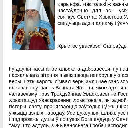
Карынфа. Настолькі ж важны
настаўленне і для нас — усіх
святкуе Светлае Хрыстова У
сведчыць адзін аднаму і ўсям
Хрыстос уваскрэс! Сапраўды
І ў даўнія часы апостальскага дабравесця, і ў н
пасхальнага вітання выказваюць непарушную ас
веры. Гэты кароткі сімвал веры змяшчае сэнс зям
выказана сутнасць Вечнага Жыцця, якое адкрыл
чалавечаму праз Трохдзённае Уваскрасенне Госп
Хрыста.Цуд Уваскрасення Хрыстовага, які аднойч
гісторыі свету, працягваецца заўсёды: і ў жыцці а
ў жыцці цэлых народаў. Усе духоўныя шляхі, усе
і падарожжы душы ў пошуках Бога вядуць у Свят
таму што адтуль, з Жываноснага Гроба Гасподня