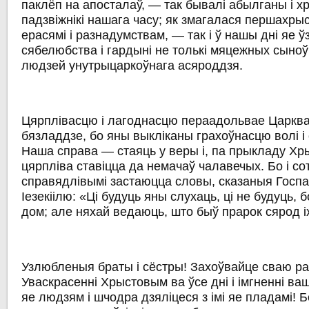
паклёп на апосталаў, — так бывалі абылганы і хр
падзвіжнікі нашага часу; як змагалася першахры
ерасямі і разнадумствам, — так і ў нашы дні яе 
сябелюбства і гардыні не толькі мяцежных сыноў в
людзей унутрыцаркоўнага асяроддзя.
Цярплівасцю і лагоднасцю пераадольвае Царква 
бязладдзе, бо яны выкліканы грахоўнасцю волі і
Наша справа — стаяць у веры і, па прыкладу Хр
цярпліва ставіцца да немачаў чалавечых. Бо і сот
справядлівымі застаюцца словы, сказаныя Госп
Іезекіілю: «Ці будуць яны слухаць, ці не будуць,
дом; але няхай ведаюць, што быў прарок сярод іх»
Узлюбленыя браты і сёстры! Захоўвайце сваю р
Уваскрасенні Хрыстовым ва ўсе дні і імгненні ва
яе людзям і шчодра дзяліцеся з імі яе пладамі! 