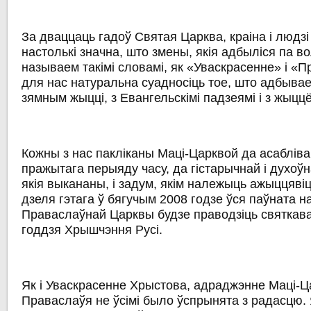
За дваццаць гадоў Святая Царква, краіна і людзі
настолькі значна, што змены, якія адбыліся па в
называем такімі словамі, як «Уваскрасенне» і «
для нас натуральна суадносіць тое, што адбыва
зямным жыцці, з Евангельскімі падзеямі і з жыццё
Кожны з нас пакліканы Маці-Царквой да асаблів
пражытага перыяду часу, да гістарычнай і духоўн
якія выкананы, і задум, якім належыць ажыццяві
дзеля гэтага ў бягучым 2008 годзе ўся паўната 
Праваслаўнай Царквы будзе праводзіць святкава
годдзя Хрышчэння Русі.
Як і Уваскрасенне Хрыстова, адраджэнне Маці-Ца
Праваслаўя не ўсімі было ўспрынята з радасцю. 