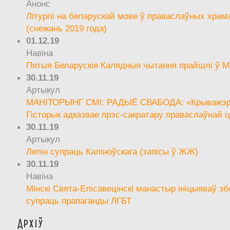
Анонс
Літургіі на беларускай мове ў праваслаўных храм
(снежань 2019 года)
01.12.19
Навіна
Пятыя Беларускія Калядныя чытання прайшлі ў М
30.11.19
Артыкул
МАНІТОРЫНГ СМІ: РАДЫЁ СВАБОДА: «Крыважэрн
Гісторык адказвае прэс-сакратару праваслаўнай ц
30.11.19
Артыкул
Лепін супраць Каліноўскага (запісы ў ЖЖ)
30.11.19
Навіна
Мінскі Свята-Елісавецінскі манастыр ініцыяваў зб
супраць прапаганды ЛГБТ
Архіў