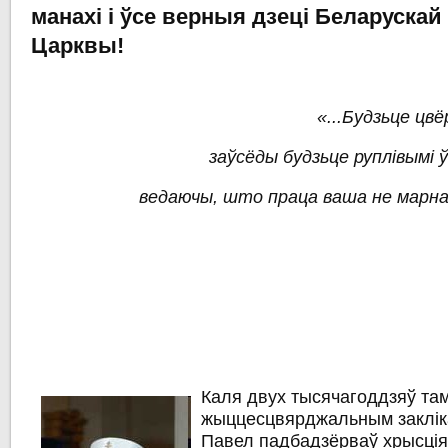
манахі і ўсе верныя дзеці Беларуска
Царквы!
«...Будзьце цвё
заўсёды будзьце руплівымі 
ведаючы, што праца ваша не марна
Каля двух тысячагоддзяў та
жыццесцвярджальным заклік
Павел падбадзёрваў хрысція