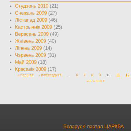
Студзень 2010
(21)
Снежань 2009
(27)
Лістапад 2009
(46)
Кастрычнік 2009
(25)
Верасень 2009
(49)
Жнівень 2009
(40)
Ліпень 2009
(14)
Чэрвень 2009
(31)
Май 2009
(18)
Красавік 2009
(17)
« першая
‹ папярэдняя
…
6
7
8
9
10
11
12
Старонкі
апошняя »
Беларускі партал ЦАРКВА