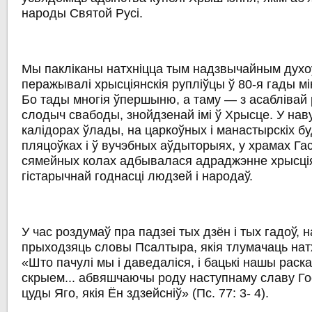
народы Святой Русі.
Мы пакліканы натхніцца тым надзвычайным духо
перажывалі хрысціянскія рупліўцы ў 80-я гады мі
Бо тады многія ўпершыню, а таму — з асаблівай
слодыч свабоды, знойдзенай імі ў Хрысце. У наву
калідорах ўлады, на царкоўных і манастырскіх б
пляцоўках і ў вучэбных аўдыторыях, у храмах Гас
сямейных колах адбывалася адраджэнне хрысція
гістарычнай годнасці людзей і народаў.
У час роздумаў пра падзеі тых дзён і тых гадоў, 
прыходзяць словы Псалтыра, якія тлумачаць на
«Што пачулі мы і даведаліся, і бацькі нашы раска
скрыем... абвяшчаючы роду наступнаму славу Госп
цуды Яго, якія Ён здзейсніў» (Пс. 77: 3- 4).