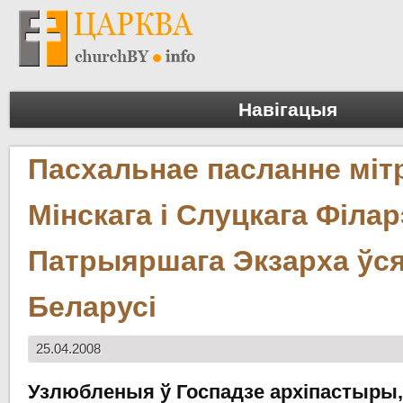
Навігацыя
Пасхальнае пасланне міт
Мінскага і Слуцкага Філар
Патрыяршага Экзарха ўс
Беларусі
25.04.2008
Узлюбленыя ў Госпадзе архіпастыры