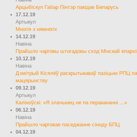
Арцыбіскуп Габар Пінтэр пакідае Беларусь
17.12.19
Артыкул
Многія з нямногіх
14.12.19
Навіна
Прайшло чарговы штогадовы сход Мінскай епархі
10.12.19
Навіна
Дзмітрый Кісялёў раскрытыкаваў пазіцыю РПЦ па
мацярынству
09.12.19
Артыкул
Каліноўскі: «Я злачынец не па перакананні ...»
06.12.19
Навіна
Прайшло чарговае паседжанне сіноду БПЦ
04.12.19