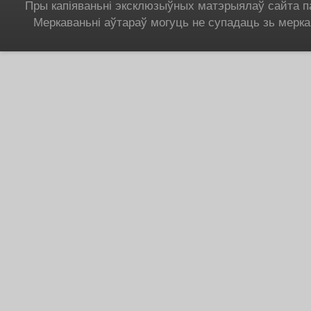
Пры капіяваньні эксклюзыўных матэрыялаў сайта п
Меркаваньні аўтараў могуць не супадаць зь мерка