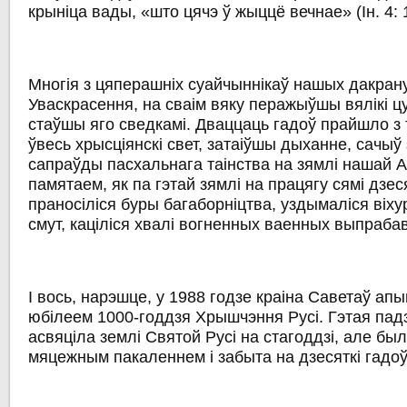
крыніца вады, «што цячэ ў жыццё вечнае» (Ін. 4: 
Многія з цяперашніх суайчыннікаў нашых дакран
Уваскрасення, на сваім вяку перажыўшы вялікі цу
стаўшы яго сведкамі. Дваццаць гадоў прайшло з т
ўвесь хрысціянскі свет, затаіўшы дыханне, сачыў
сапраўды пасхальнага таінства на зямлі нашай
памятаем, як па гэтай зямлі на працягу сямі дзес
праносіліся буры багаборніцтва, уздымаліся віху
смут, каціліся хвалі вогненных ваенных выпраб
І вось, нарэшце, у 1988 годзе краіна Саветаў ап
юбілеем 1000-годдзя Хрышчэння Русі. Гэтая падз
асвяціла землі Святой Русі на стагоддзі, але бы
мяцежным пакаленнем і забыта на дзесяткі гадоў