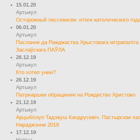
15.01.20
Артыкул
Осторожный пессимизм: итоги католического год
06.01.20
Артыкул
Пасланне да Ражджаства Хрыстовага мітрапаліта 
Заслаўскага ПАЎЛА
26.12.19
Артыкул
Кто хотел унии?
26.12.19
Артыкул
Патриаршее обращение на Рождество Христово
21.12.19
Артыкул
Арцыбіскуп Тадэвуш Кандрусевіч. Пастырскае па
Нараджэнне 2019
17.12.19
Навіна