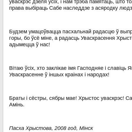
уваскрэс дзеля ўсіх, і нам трэба памятаць, што 
права выбіраць Сабе наследдзе з асяродку людз
Будзем умацоўвацца пасхальнай радасцю ў выпр
горы, бо ўсё міне, а радасць Уваскрасення Хрыс
адымецца ў нас!
Вітаю ўсіх, хто заклікае імя Гасподняе і славіць
Уваскрасенне ў іншых краінах і народах!
Браты і сёстры, сябры мае! Хрыстос уваскрэс! С
Амінь.
Пасха Хрыстова, 2008 год, Мінск