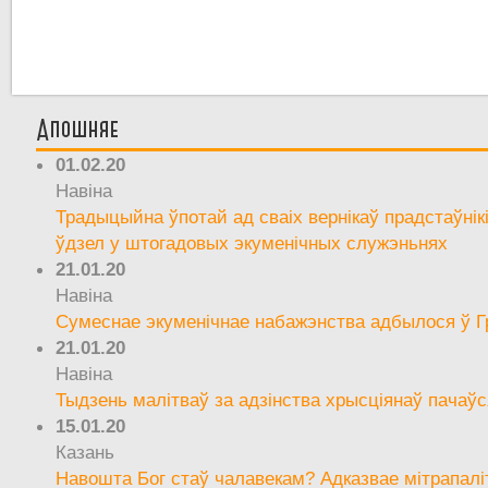
Апошняе
01.02.20
Навіна
Традыцыйна ўпотай ад сваіх вернікаў прадстаўнік
ўдзел у штогадовых экуменічных служэньнях
21.01.20
Навіна
Сумеснае экуменічнае набажэнства адбылося ў Г
21.01.20
Навіна
Тыдзень малітваў за адзінства хрысціянаў пачаўс
15.01.20
Казань
Навошта Бог стаў чалавекам? Адказвае мітрапалі