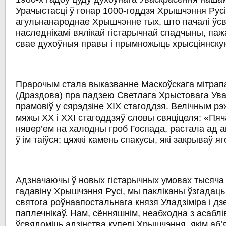
Урачыстасці ў гонар 1000-годдзя Хрышчэння Русі
агульнанароднае Хрышчэнне тых, што пачалі ўс
наследнікамі вялікай гістарычнай спадчыны, пажа
свае духоўныя правы і прымножыць хрысціянску
Прарочым стала выказванне Маскоўскага мітрапа
(Драздова) пра падзею Светлага Хрыстовага Ува
прамовіў у сярэдзіне XIX стагоддзя. Велічным рэ
мяжы XX і XXI стагоддзяў словы свяціцеля: «Пяч
нявер’ем на халодны гроб Госпада, растала ад 
ў ім таіўся; цяжкі камень спакусы, які закрываў яго
Адзначаючы ў новых гістарычных умовах тысяча
гадавіну Хрышчэння Русі, мы пакліканы ўзгадаць 
святога роўнаапостальнага князя Уладзіміра і дз
паплечнікаў. Нам, сённяшнім, неабходна з асабл
ўсвядоміць адзінства купелі Хрышчэння, якім аб