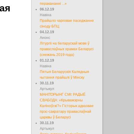
перакананні ...»
лая
06.12.19
Навіна
Прайшло чарговае паседжанне
сіноду БПЦ
04.12.19
Анонс
Літургіі на беларускай мове ў
праваслаўных храмах Беларусі
(снежань 2019 года)
01.12.19
Навіна
Пятыя Беларускія Калядныя
чытання прайшлі ў Мінску
30.11.19
Артыкул
МАНІТОРЫНГ СМІ: РАДЫЁ
СВАБОДА: «Крыважэрны
Каліноўскі?» Гісторык адказвае
прэс-сакратару праваслаўнай
царквы ў Беларусі
30.11.19
Артыкул