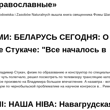
равославные»
rodowiska i Zasobów Naturalnych вышла книга священника Фомы Ша
И: БЕЛАРУСЬ СЕГОДНЯ: О
 Стукаче: "Все началось в
ладимир Стукач, физик по образованию и конструктор по специаль
 чуть полегчало, решил посмотреть по телевизору трансляцию кат
е произвело на Владимира большое впечатление. А назавтра - вот 
ом по чернобыльской проблематике на научном конгрессе в... Рим
: НАША НІВА: Навагрудска