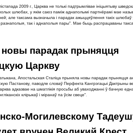
лістапада 2009 г., Царква не толькі падтрымлівае ініцыятыву шведск
полых шлюбах, у якім саюз паміж аднаполымі партнёрамі мае назы
ней; але таксама вызначыла і парадак ажыццяўлення такіх шлюбаў 
разнаполыя, так і аднаполыя пары". Мае быць распрацаваны такс
 новы парадак прыняцця
іцкую Царкву
атыкана, Апостальская Сталіца прыняла новы парадак прыняцця ан
кую Пастанову, паводле словаў Перфекта Кангрэгацыі Дактрыны в
арква адказвае на шматлікія просьбы аб уваходжанні ў бачную едн
ліканскіх клірыкаў і міранаў па ўсім свеце".
нско-Могилевскому Тадеуш
дет вручен Великий Крест