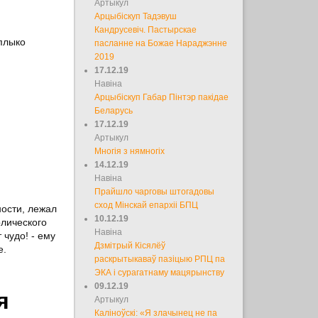
Артыкул
Арцыбіскуп Тадэвуш
Кандрусевіч. Пастырскае
плыко
пасланне на Божае Нараджэнне
2019
17.12.19
Навіна
Арцыбіскуп Габар Пінтэр пакідае
Беларусь
17.12.19
Артыкул
Многія з нямногіх
14.12.19
Навіна
Прайшло чарговы штогадовы
сход Мінскай епархіі БПЦ
ности, лежал
10.12.19
олического
Навіна
чудо! - ему
Дзмітрый Кісялёў
е.
раскрытыкаваў пазіцыю РПЦ па
ЭКА і сурагатнаму мацярынству
09.12.19
я
Артыкул
Каліноўскі: «Я злачынец не па