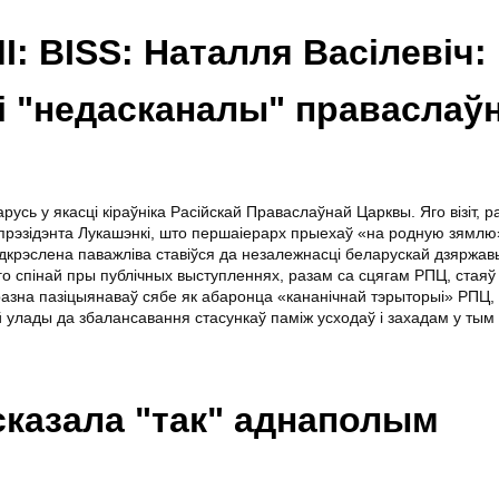
 BISS: Наталля Васілевіч:
і "недасканалы" праваслаў
ь у якасці кіраўніка Расійскай Праваслаўнай Царквы. Яго візіт, р
 прэзідэнта Лукашэнкі, што першаіерарх прыехаў «на родную зямлю»
крэслена паважліва ставіўся да незалежнасці беларускай дзяржав
яго спінай пры публічных выступленнях, разам са сцягам РПЦ, стая
разна пазіцыянаваў сябе як абаронца «кананічнай тэрыторыі» РПЦ,
 улады да збалансавання стасункаў паміж усходаў і захадам у тым 
казала "так" аднаполым