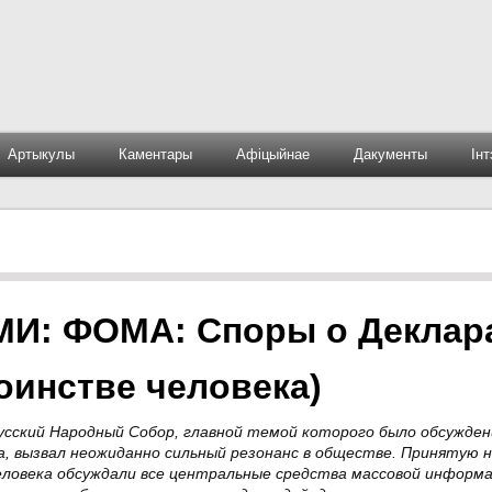
Артыкулы
Каментары
Афіцыйнае
Дакументы
Ін
И: ФОМА: Споры о Деклар
тоинстве человека)
сский Народный Собор, главной темой которого было обсужден
а, вызвал неожиданно сильный резонанс в обществе. Принятую 
еловека обсуждали все центральные средства массовой информа