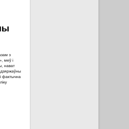
ны
азам з
, меў і
ы, нават
ў дзяржаўны
 і фактычна
ліку