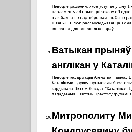
Паводле рашэння, якое ўступае ў сілу 1 
парламенту аб прыняцці закону аб адна
шлюбам, а не партнёрствам, як было ра
Швецыі: "шлюб распаўсюджваецца як на 
вянчання для аднаполых параў.
Ватыкан прыняў
англікан у Катал
Паводле інфармацыі Агенцтва Навінаў В
Каталіцкую Царкву: прымаючы Апостальс
кардынала Вільям Левада, "Каталіцкая Ц
пададзеныя Святому Прастолу групамі анг
Митрополиту Ми
Кондрусевичу бу