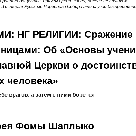
тернет-сообществе, причем среди людей, доселе не слишком
 В истории Русского Народного Собора это случай беспрецеден
: НГ РЕЛИГИИ: Сражение 
ницами: Об «Основы учени
авной Церкви о достоинств
х человека»
бе врагов, а затем с ними борется
рея Фомы Шаплыко