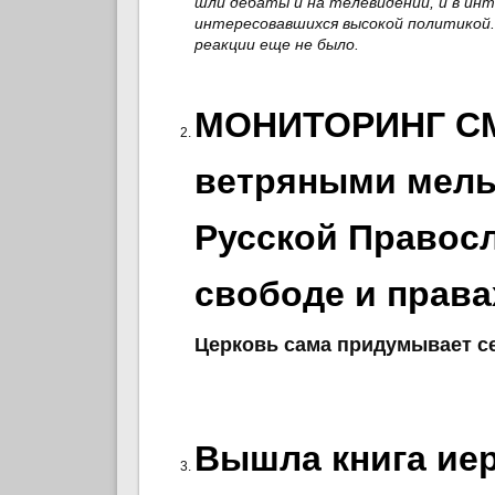
шли дебаты и на телевидении, и в ин
интересовавшихся высокой политикой.
реакции еще не было.
МОНИТОРИНГ СМИ
ветряными мель
Русской Правосл
свободе и права
Церковь сама придумывает се
Вышла книга ие