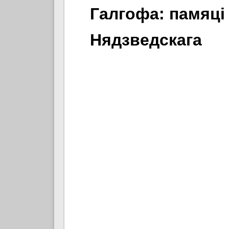
Галгофа: памяці
Нядзведскага