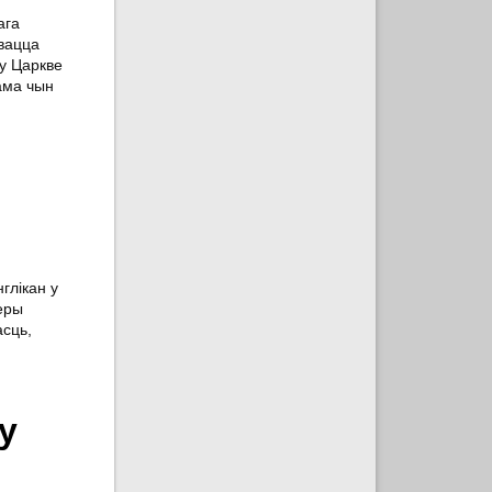
ага
вацца
у Царкве
ама чын
глікан у
еры
асць,
у