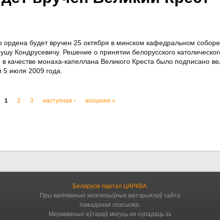
о ордена будет вручен 25 октября в минском кафедральном соборе
шу Кондрусевичу. Решение о принятии белорусского католическог
 в качестве монаха-капеллана Великого Креста было подписано в
 5 июля 2009 года.
1
2
3
наступная ›
апошняя »
Беларускі партал ЦАРКВА
Пры капіяваньні эксклюзыўных матэрыялаў сайта
пажаданая спасылка.
Меркаваньні аўтараў могуць не супадаць зь