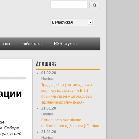
Пошук
Форма пошуку
Беларуская
тэрвію
Бібліятэка
RSS-стужка
Апошняе
01.02.20
Навіна
Традыцыйна ўпотай ад сваіх
ации
вернікаў прадстаўнікі БПЦ
прынялі ўдзел у штогадовых
экуменічных служэньнях
21.01.20
Навіна
Сумеснае экуменічнае
ие
набажэнства адбылося ў Гродна
на Соборе
21.01.20
ции, о ней
Навіна