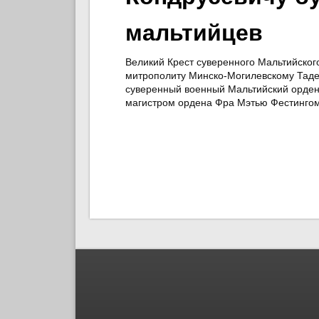
мальтийцев
Великий Крест суверенного Мальтийског
митрополиту Минско-Могилевскому Тадеу
суверенный военный Мальтийский орден
магистром ордена Фра Мэтью Фестингом
Старонкі