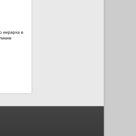
о иерарха в
еликим