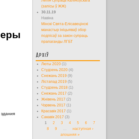
Лепін супраць Каліноўскага
(запісы ў ЖЖ)
30.11.19
Навіна
Мінскі Свята-Елісавецінскі
манастыр ініцыяваў збор
веры
подпісаў за закон супраць
прапаганды ЛГБТ
Архіў
Люты 2020
(1)
Студзень 2020
(4)
Снежань 2019
(9)
Лістапад 2019
(5)
Студзень 2018
(1)
Снежань 2017
(2)
Жнівень 2017
(2)
Чэрвень 2017
(1)
Красавік 2017
(1)
 здания
Сакавік 2017
(3)
1
2
3
4
5
6
7
Старонкі
8
9
…
наступная ›
апошняя »