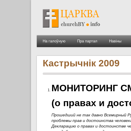
На галоўную
Пра партал
Навіны
Кастрычнік 2009
МОНИТОРИНГ СМ
(о правах и дос
Прошедший не так давно Всемирный Ру
проблемы прав и достоинства человек
Декларацию о правах и достоинстве ч