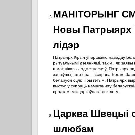
МАНІТОРЫНГ СМІ:
Новы Патрыярх 
лідэр
Патрыярх Кірыл упершыню наведаў Беларус
рытуальнымі дзеяннямі, такімі, як заявы
шмат цікавых адметнасцяў. Патрыярх пад
заявіўшы, што яна – «справа Бога». За 
беларускі сцяг. Пры гэтым, Патрыярх вы
выступіў супраць намаганняў беларускай
сродкамі міжцаркоўнага дыялогу.
Царква Швецыі с
шлюбам