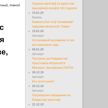
Тыдзень малітваў за адзінства
тный, такой
хрысціянаў пачаўся 18 студзеня
15.01.20
Казань
Навошта Бог стаў чалавекам?
с
Адказвае мітрапаліт Павел.
15.01.20
Артыкул
я
Осторожный пессимизм: итоги
католического года
е,
06.01.20
Артыкул
Пасланне да Ражджаства
Хрыстовага мітрапаліта
Мінскага і Заслаўскага ПАЎЛА
26.12.19
Артыкул
Кто хотел унии?
26.12.19
Артыкул
Патриаршее обращение на
Рождество Христово
21.12.19