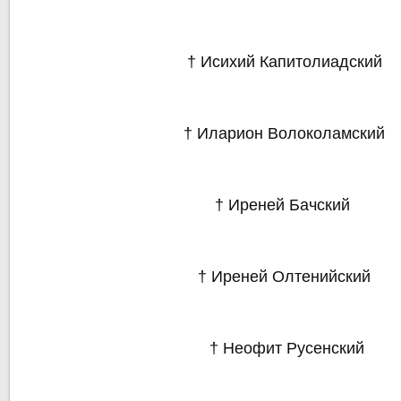
† Исихий Капитолиадский
† Иларион Волоколамский
† Иреней Бачский
† Иреней Олтенийский
† Неофит Русенский