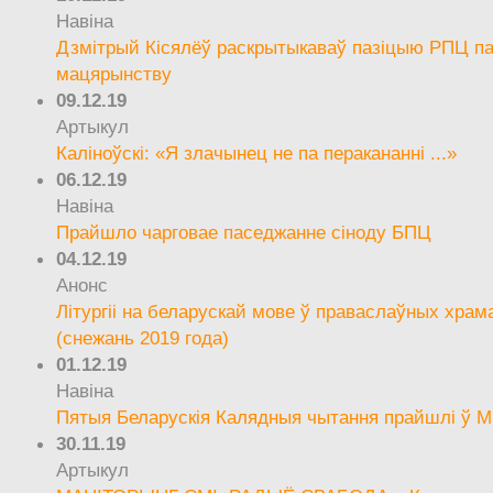
Навіна
Дзмітрый Кісялёў раскрытыкаваў пазіцыю РПЦ па
мацярынству
09.12.19
Артыкул
Каліноўскі: «Я злачынец не па перакананні ...»
06.12.19
Навіна
Прайшло чарговае паседжанне сіноду БПЦ
04.12.19
Анонс
Літургіі на беларускай мове ў праваслаўных храм
(снежань 2019 года)
01.12.19
Навіна
Пятыя Беларускія Калядныя чытання прайшлі ў М
30.11.19
Артыкул