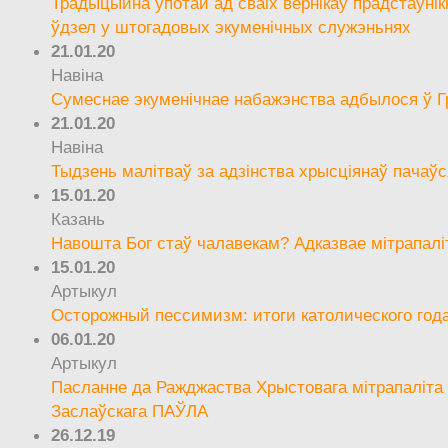
Традыцыйна ўпотай ад сваіх вернікаў прадстаўнік
ўдзел у штогадовых экуменічных служэньнях
21.01.20
Навіна
Сумеснае экуменічнае набажэнства адбылося ў Г
21.01.20
Навіна
Тыдзень малітваў за адзінства хрысціянаў пачаўс
15.01.20
Казань
Навошта Бог стаў чалавекам? Адказвае мітрапалі
15.01.20
Артыкул
Осторожный пессимизм: итоги католического год
06.01.20
Артыкул
Пасланне да Ражджаства Хрыстовага мітрапаліта 
Заслаўскага ПАЎЛА
26.12.19