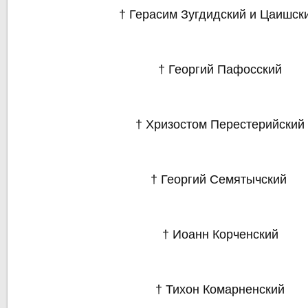
† Герасим Зугдидский и Цаишс
† Георгий Пафосский
† Хризостом Перестерийский
† Георгий Семятычский
† Иоанн Корченский
† Тихон Комарненский