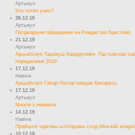
Артыкул
Кто хотел унии?
26.12.19
Артыкул
Патриаршее обращение на Рождество Христово
21.12.19
Артыкул
Арцыбіскуп Тадэвуш Кандрусевіч. Пастырскае па
Нараджэнне 2019
17.12.19
Навіна
Арцыбіскуп Габар Пінтэр пакідае Беларусь
17.12.19
Артыкул
Многія з нямногіх
14.12.19
Навіна
Прайшло чарговы штогадовы сход Мінскай епархі
10.12.19