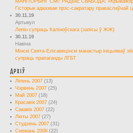
МАНІТОРЫНГ СМІ: РАДЫЁ СВАБОДА: «Крыважэрн
Гісторык адказвае прэс-сакратару праваслаўнай ц
30.11.19
Артыкул
Лепін супраць Каліноўскага (запісы ў ЖЖ)
30.11.19
Навіна
Мінскі Свята-Елісавецінскі манастыр ініцыяваў зб
супраць прапаганды ЛГБТ
Архіў
Ліпень 2007
(13)
Чэрвень 2007
(25)
Май 2007
(18)
Красавік 2007
(24)
Сакавік 2007
(22)
Люты 2007
(27)
Студзень 2007
(31)
Снежань 2006
(22)