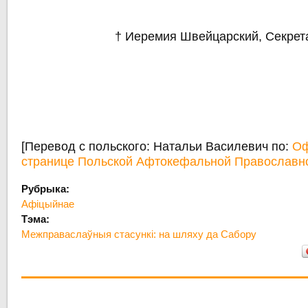
† Иеремия Швейцарский, Секрет
[Перевод с польского: Натальи Василевич по:
Оф
странице Польской Афтокефальной Православн
Рубрыка:
Афіцыйнае
Тэма:
Межправаслаўныя стасункі: на шляху да Сабору